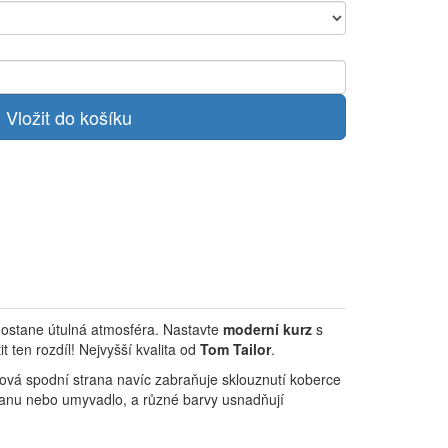
dostane útulná atmosféra. Nastavte
moderní kurz
s
 ten rozdíl! Nejvyšší kvalita od
Tom Tailor
.
zová spodní strana navíc zabraňuje sklouznutí koberce
, vanu nebo umyvadlo, a různé barvy usnadňují