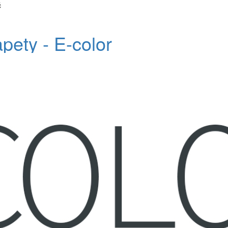
č
apety - E-color