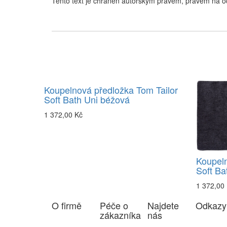
Tento text je chráněn autorským právem, právem na o
Koupelnová předložka Tom Tailor
Soft Bath Uni béžová
1 372,00 Kč
Koupeln
Soft Ba
1 372,00
O firmě
Péče o
Najdete
Odkazy
zákazníka
nás