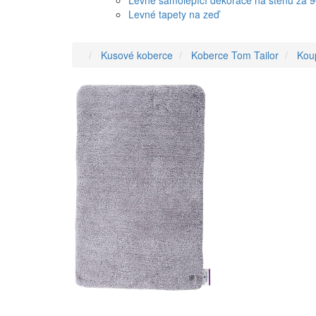
Levné samolepící dekorace na stěnu za 
Levné tapety na zeď
Kusové koberce
Koberce Tom Tailor
Koup