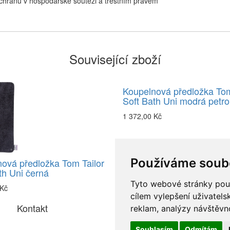
chranu v hospodářské soutěži a trestním právem
Související zboží
Koupelnová předložka Tom
Soft Bath Uni modrá petro
1 372,00 Kč
Používáme soub
ová předložka Tom Tailor
th Uni černá
Tyto webové stránky použí
 Kč
cílem vylepšení uživatel
Kontakt
reklam, analýzy návštěvno
Souhlasím
Odmítám