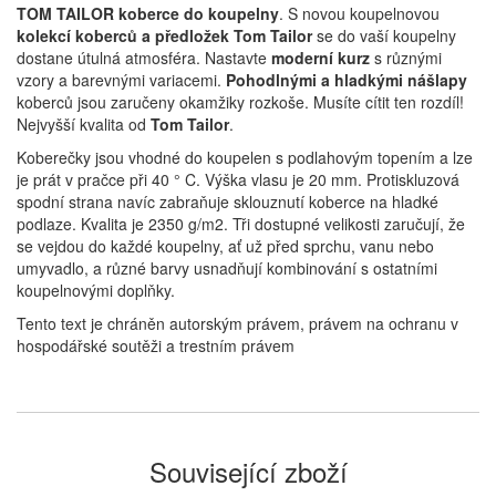
TOM TAILOR koberce do koupelny
. S novou koupelnovou
kolekcí koberců a předložek Tom Tailor
se do vaší koupelny
dostane útulná atmosféra. Nastavte
moderní kurz
s různými
vzory a barevnými variacemi.
Pohodlnými a hladkými nášlapy
koberců jsou zaručeny okamžiky rozkoše. Musíte cítit ten rozdíl!
Nejvyšší kvalita od
Tom Tailor
.
Koberečky jsou vhodné do koupelen s podlahovým topením a lze
je prát v pračce při 40 ° C. Výška vlasu je 20 mm.
Protiskluzová
spodní strana navíc zabraňuje sklouznutí koberce na hladké
podlaze.
Kvalita je 2350 g/m2. Tři dostupné velikosti zaručují, že
se vejdou do každé koupelny, ať už před sprchu, vanu nebo
umyvadlo, a různé barvy usnadňují kombinování s ostatními
koupelnovými doplňky.
Tento text je chráněn autorským právem, právem na ochranu v
hospodářské soutěži a trestním právem
Související zboží