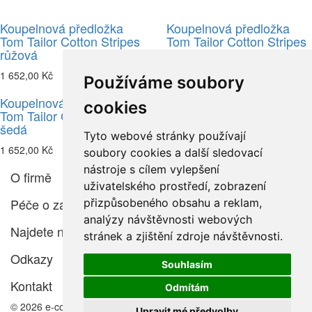
Koupelnová předložka
Koupelnová předložka
Tom Tailor Cotton Stripes
Tom Tailor Cotton Stripes
růžová
černá
1 652,00 Kč
1 652,00 Kč
Používáme soubory
Koupelnová předložka
Koupelnová předložka
cookies
Tom Tailor Cotton Stripes
Tom Tailor Cotton Stripes
šedá
modrá
Tyto webové stránky používají
1 652,00 Kč
1 652,00 Kč
soubory cookies a další sledovací
nástroje s cílem vylepšení
O firmě
uživatelského prostředí, zobrazení
Péče o zákazníka
přizpůsobeného obsahu a reklam,
analýzy návštěvnosti webových
Najdete nás
stránek a zjištění zdroje návštěvnosti.
Odkazy
Souhlasím
Kontakt
Odmítám
© 2026 e-color.cz
Upravit mé předvolby