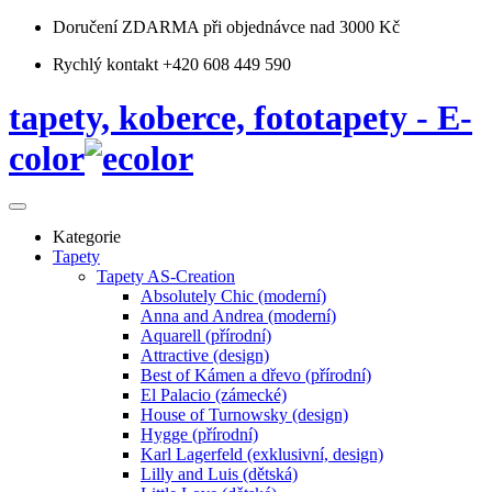
Doručení ZDARMA
při objednávce nad 3000 Kč
Rychlý kontakt +420 608 449 590
tapety, koberce, fototapety - E-
color
Kategorie
Tapety
Tapety AS-Creation
Absolutely Chic (moderní)
Anna and Andrea (moderní)
Aquarell (přírodní)
Attractive (design)
Best of Kámen a dřevo (přírodní)
El Palacio (zámecké)
House of Turnowsky (design)
Hygge (přírodní)
Karl Lagerfeld (exklusivní, design)
Lilly and Luis (dětská)