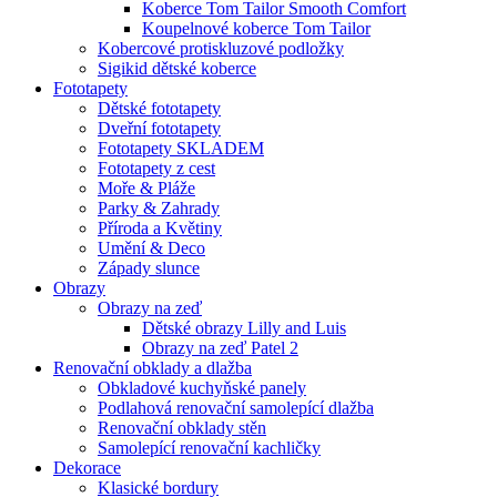
Koberce Tom Tailor Smooth Comfort
Koupelnové koberce Tom Tailor
Kobercové protiskluzové podložky
Sigikid dětské koberce
Fototapety
Dětské fototapety
Dveřní fototapety
Fototapety SKLADEM
Fototapety z cest
Moře & Pláže
Parky & Zahrady
Příroda a Květiny
Umění & Deco
Západy slunce
Obrazy
Obrazy na zeď
Dětské obrazy Lilly and Luis
Obrazy na zeď Patel 2
Renovační obklady a dlažba
Obkladové kuchyňské panely
Podlahová renovační samolepící dlažba
Renovační obklady stěn
Samolepící renovační kachličky
Dekorace
Klasické bordury