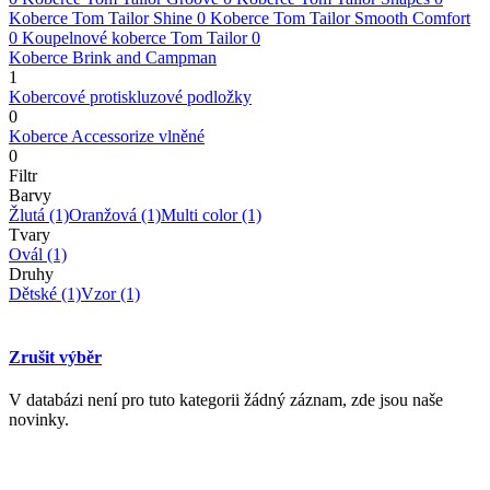
Koberce Tom Tailor Shine
0
Koberce Tom Tailor Smooth Comfort
0
Koupelnové koberce Tom Tailor
0
Koberce Brink and Campman
1
Kobercové protiskluzové podložky
0
Koberce Accessorize vlněné
0
Filtr
Barvy
Žlutá
(1)
Oranžová
(1)
Multi color
(1)
Tvary
Ovál
(1)
Druhy
Dětské
(1)
Vzor
(1)
Zrušit výběr
V databázi není pro tuto kategorii žádný záznam, zde jsou naše
novinky.