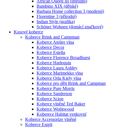
African Queen III (přírodní)
Bambino XIX (dětské)
Barbara Home collection 3 (moderní)
Florentine 3 (přírodní)
Indian Style (grafika)
Schöner Wohnen (domácí značkové)
Kusové koberce
Koberce Brink and Campman
Koberce Atelier vlna
Koberce Decor
Koberce Estella
Koberce Florence Broadhurst
Koberce Harlequin
Koberce Laura Ashley
Koberce Marimekko vlna
Koberce Orla Kiely vlna
Koberce pro děti Brink and Campman
Koberce Pure Morris
Koberce Sanderson
Koberce Scion
Koberce vlněné Ted Baker
Koberce Wedgwood
Koberece Habitat venkovní
Koberce Accessorize vlněné
Koberce Esprit