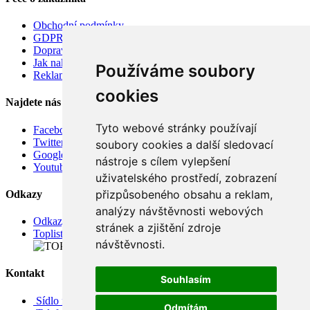
Obchodní podmínky
GDPR
Doprava
Jak nakupovat
Používáme soubory
Reklamace
cookies
Najdete nás
Tyto webové stránky používají
Facebook
Twitter
soubory cookies a další sledovací
Google
nástroje s cílem vylepšení
Youtube
uživatelského prostředí, zobrazení
přizpůsobeného obsahu a reklam,
Odkazy
analýzy návštěvnosti webových
Odkazy
stránek a zjištění zdroje
Toplist
návštěvnosti.
Kontakt
Souhlasím
Sídlo firmy: Boženy Němcové 739/1, Svitavy 568 02, CZ
Odmítám