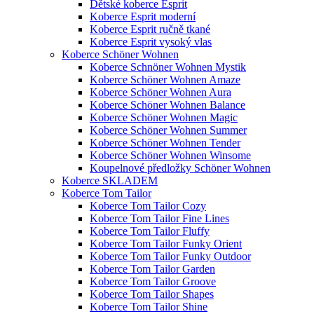
Dětské koberce Esprit
Koberce Esprit moderní
Koberce Esprit ručně tkané
Koberce Esprit vysoký vlas
Koberce Schöner Wohnen
Koberce Schnöner Wohnen Mystik
Koberce Schöner Wohnen Amaze
Koberce Schöner Wohnen Aura
Koberce Schöner Wohnen Balance
Koberce Schöner Wohnen Magic
Koberce Schöner Wohnen Summer
Koberce Schöner Wohnen Tender
Koberce Schöner Wohnen Winsome
Koupelnové předložky Schöner Wohnen
Koberce SKLADEM
Koberce Tom Tailor
Koberce Tom Tailor Cozy
Koberce Tom Tailor Fine Lines
Koberce Tom Tailor Fluffy
Koberce Tom Tailor Funky Orient
Koberce Tom Tailor Funky Outdoor
Koberce Tom Tailor Garden
Koberce Tom Tailor Groove
Koberce Tom Tailor Shapes
Koberce Tom Tailor Shine