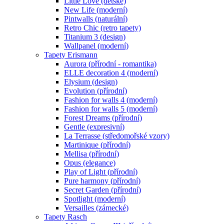
Little Love (dětské)
New Life (moderní)
Pintwalls (naturální)
Retro Chic (retro tapety)
Titanium 3 (design)
Wallpanel (moderní)
Tapety Erismann
Aurora (přírodní - romantika)
ELLE decoration 4 (moderní)
Elysium (design)
Evolution (přírodní)
Fashion for walls 4 (moderní)
Fashion for walls 5 (moderní)
Forest Dreams (přírodní)
Gentle (expresivní)
La Terrasse (středomořské vzory)
Martinique (přírodní)
Mellisa (přírodní)
Opus (elegance)
Play of Light (přírodní)
Pure harmony (přírodní)
Secret Garden (přírodní)
Spotlight (moderní)
Versailles (zámecké)
Tapety Rasch