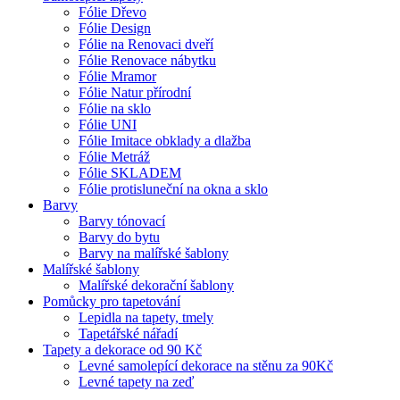
Fólie Dřevo
Fólie Design
Fólie na Renovaci dveří
Fólie Renovace nábytku
Fólie Mramor
Fólie Natur přírodní
Fólie na sklo
Fólie UNI
Fólie Imitace obklady a dlažba
Fólie Metráž
Fólie SKLADEM
Fólie protisluneční na okna a sklo
Barvy
Barvy tónovací
Barvy do bytu
Barvy na malířské šablony
Malířské šablony
Malířské dekorační šablony
Pomůcky pro tapetování
Lepidla na tapety, tmely
Tapetářské nářadí
Tapety a dekorace od 90 Kč
Levné samolepící dekorace na stěnu za 90Kč
Levné tapety na zeď