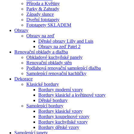
Příroda a Květiny
Parky & Zahrady
Západy slunce
Dveřní fototapety
Fototapety SKLADEM
Obrazy
Obrazy na zeď
Dětské obrazy Lilly and Luis
Obrazy na zeď Patel 2
Renovační obklady a dlažba
Obkladové kuchyňské panely
Renovační obklady stěn
Podlahová renovační samolepící dlažba
Samolepící renovační kachličky
Dekorace
Klasické bordury
Bordury moderní vzory
Bordury klasické a květinové vzory
Dětské bordury
Samolepící bordury
Bordury klasické vzory
Bordury koupelnové vzory
Bordury kuchyňské vzory
Bordury dětské vzory
Samolepící tapety