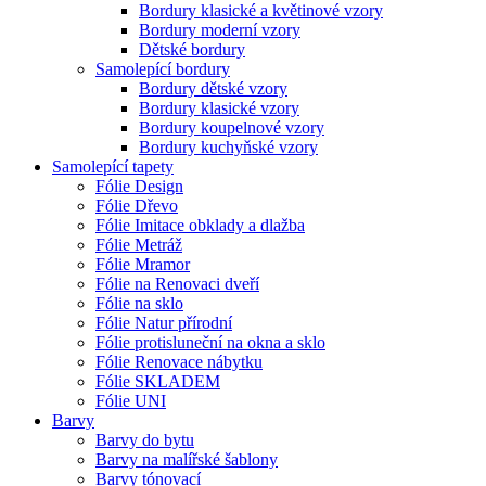
Bordury klasické a květinové vzory
Bordury moderní vzory
Dětské bordury
Samolepící bordury
Bordury dětské vzory
Bordury klasické vzory
Bordury koupelnové vzory
Bordury kuchyňské vzory
Samolepící tapety
Fólie Design
Fólie Dřevo
Fólie Imitace obklady a dlažba
Fólie Metráž
Fólie Mramor
Fólie na Renovaci dveří
Fólie na sklo
Fólie Natur přírodní
Fólie protisluneční na okna a sklo
Fólie Renovace nábytku
Fólie SKLADEM
Fólie UNI
Barvy
Barvy do bytu
Barvy na malířské šablony
Barvy tónovací