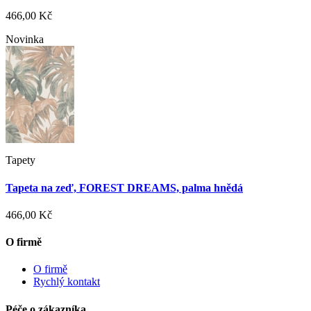
466,00 Kč
Novinka
Tapety
Tapeta na zeď, FOREST DREAMS, palma hnědá
466,00 Kč
O firmě
O firmě
Rychlý kontakt
Péče o zákazníka