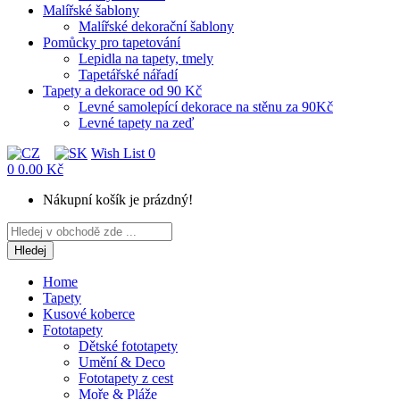
Malířské šablony
Malířské dekorační šablony
Pomůcky pro tapetování
Lepidla na tapety, tmely
Tapetářské nářadí
Tapety a dekorace od 90 Kč
Levné samolepící dekorace na stěnu za 90Kč
Levné tapety na zeď
Wish List
0
0
0.00 Kč
Nákupní košík je prázdný!
Hledej
Home
Tapety
Kusové koberce
Fototapety
Dětské fototapety
Umění & Deco
Fototapety z cest
Moře & Pláže