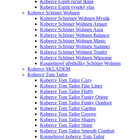
Koberce Esprit ručně tkané
Koberce Esprit vysoký vlas
Koberce Schöner Wohnen
Koberce Schnöner Wohnen Mystik
Koberce Schöner Wohnen Amaze
Koberce Schöner Wohnen Aura
Koberce Schöner Wohnen Balance
Koberce Schöner Wohnen Magic
Koberce Schöner Wohnen Summer
Koberce Schöner Wohnen Tender
Koberce Schöner Wohnen Winsome
Koupelnové předložky Schöner Wohnen
Koberce SKLADEM
Koberce Tom Tailor
Koberce Tom Tailor Cozy
Koberce Tom Tailor Fine Lines
Koberce Tom Tailor Fluffy
Koberce Tom Tailor Funky Orient
Koberce Tom Tailor Funky Outdoor
Koberce Tom Tailor Garden
Koberce Tom Tailor Groove
Koberce Tom Tailor Shapes
Koberce Tom Tailor Shine
Koberce Tom Tailor Smooth Comfort
Koupelnové koberce Tom Tailor