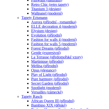
Pintwalls (naturální)
Retro Chic (retro tapety)
Titanium 3 (design)
Wallpanel (moderní)
Tapety Erismann
Aurora (přírodní - romantika)
ELLE decoration 4 (moderní)
Elysium (design)
Evolution (přírodní)
Fashion for walls 4 (moderní)
Fashion for walls 5 (moderní)
Forest Dreams (přírodní)
Gentle (expresivní)
La Terrasse (středomořské vzory)
Martinique (přírodní)
Mellisa (přírodní)
Opus (elegance)
Play of Light (přírodní)
Pure harmony (přírodní)
Secret Garden (přírodní)
Spotlight (moderní)
Versailles (zámecké)
Tapety Rasch
African Queen III (přírodní)
Bambino XIX (dětské)