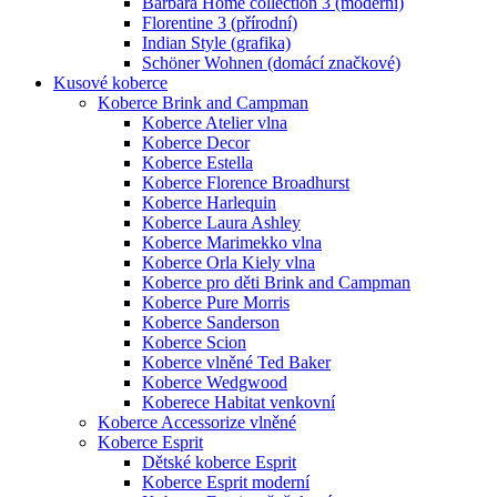
Barbara Home collection 3 (moderní)
Florentine 3 (přírodní)
Indian Style (grafika)
Schöner Wohnen (domácí značkové)
Kusové koberce
Koberce Brink and Campman
Koberce Atelier vlna
Koberce Decor
Koberce Estella
Koberce Florence Broadhurst
Koberce Harlequin
Koberce Laura Ashley
Koberce Marimekko vlna
Koberce Orla Kiely vlna
Koberce pro děti Brink and Campman
Koberce Pure Morris
Koberce Sanderson
Koberce Scion
Koberce vlněné Ted Baker
Koberce Wedgwood
Koberece Habitat venkovní
Koberce Accessorize vlněné
Koberce Esprit
Dětské koberce Esprit
Koberce Esprit moderní