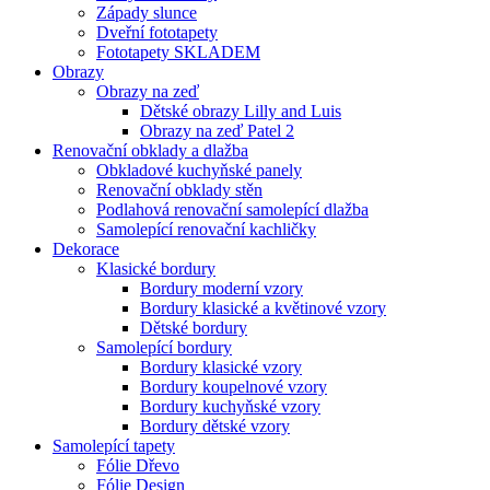
Západy slunce
Dveřní fototapety
Fototapety SKLADEM
Obrazy
Obrazy na zeď
Dětské obrazy Lilly and Luis
Obrazy na zeď Patel 2
Renovační obklady a dlažba
Obkladové kuchyňské panely
Renovační obklady stěn
Podlahová renovační samolepící dlažba
Samolepící renovační kachličky
Dekorace
Klasické bordury
Bordury moderní vzory
Bordury klasické a květinové vzory
Dětské bordury
Samolepící bordury
Bordury klasické vzory
Bordury koupelnové vzory
Bordury kuchyňské vzory
Bordury dětské vzory
Samolepící tapety
Fólie Dřevo
Fólie Design