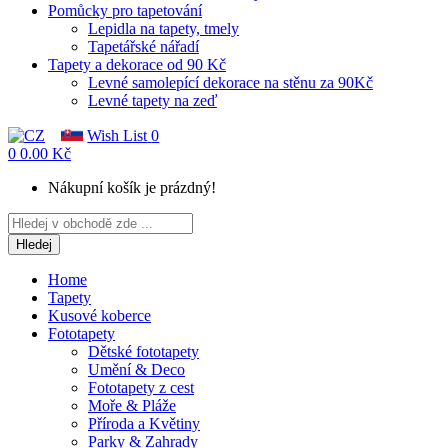
Pomůcky pro tapetování
Lepidla na tapety, tmely
Tapetářské nářadí
Tapety a dekorace od 90 Kč
Levné samolepící dekorace na stěnu za 90Kč
Levné tapety na zeď
Wish List
0
0
0.00 Kč
Nákupní košík je prázdný!
Hledej
Home
Tapety
Kusové koberce
Fototapety
Dětské fototapety
Umění & Deco
Fototapety z cest
Moře & Pláže
Příroda a Květiny
Parky & Zahrady