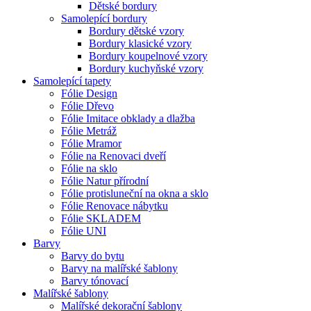
Dětské bordury
Samolepící bordury
Bordury dětské vzory
Bordury klasické vzory
Bordury koupelnové vzory
Bordury kuchyňské vzory
Samolepící tapety
Fólie Design
Fólie Dřevo
Fólie Imitace obklady a dlažba
Fólie Metráž
Fólie Mramor
Fólie na Renovaci dveří
Fólie na sklo
Fólie Natur přírodní
Fólie protisluneční na okna a sklo
Fólie Renovace nábytku
Fólie SKLADEM
Fólie UNI
Barvy
Barvy do bytu
Barvy na malířské šablony
Barvy tónovací
Malířské šablony
Malířské dekorační šablony