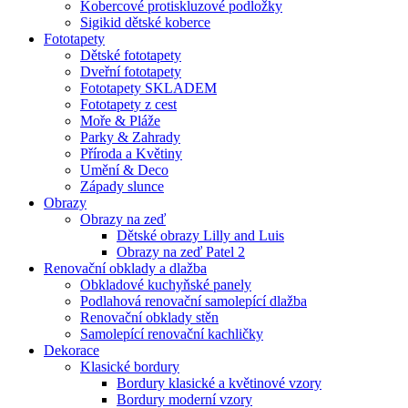
Kobercové protiskluzové podložky
Sigikid dětské koberce
Fototapety
Dětské fototapety
Dveřní fototapety
Fototapety SKLADEM
Fototapety z cest
Moře & Pláže
Parky & Zahrady
Příroda a Květiny
Umění & Deco
Západy slunce
Obrazy
Obrazy na zeď
Dětské obrazy Lilly and Luis
Obrazy na zeď Patel 2
Renovační obklady a dlažba
Obkladové kuchyňské panely
Podlahová renovační samolepící dlažba
Renovační obklady stěn
Samolepící renovační kachličky
Dekorace
Klasické bordury
Bordury klasické a květinové vzory
Bordury moderní vzory