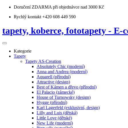
Doručení ZDARMA
při objednávce nad 3000 Kč
Rychlý kontakt +420 608 449 590
tapety, koberce, fototapety - E-c
Kategorie
Tapety
Tapety AS-Creation
Absolutely Chic (moderní)
Anna and Andrea (moderní)
Aquarell (přírodní)
Attractive (design)
Best of Kámen a dřevo (přírodní)
El Palacio (zámecké)
House of Turnowsky (design)
Hygge (přírodní)
Karl Lagerfeld (exklusivní, design)
Lilly and Luis (dětská)
Little Love (dětské)
New Life (moderní)