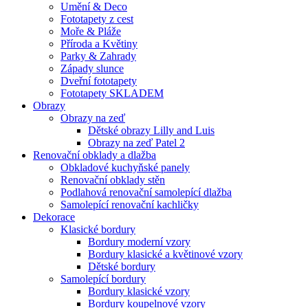
Umění & Deco
Fototapety z cest
Moře & Pláže
Příroda a Květiny
Parky & Zahrady
Západy slunce
Dveřní fototapety
Fototapety SKLADEM
Obrazy
Obrazy na zeď
Dětské obrazy Lilly and Luis
Obrazy na zeď Patel 2
Renovační obklady a dlažba
Obkladové kuchyňské panely
Renovační obklady stěn
Podlahová renovační samolepící dlažba
Samolepící renovační kachličky
Dekorace
Klasické bordury
Bordury moderní vzory
Bordury klasické a květinové vzory
Dětské bordury
Samolepící bordury
Bordury klasické vzory
Bordury koupelnové vzory