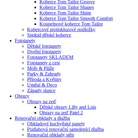
Koberce Tom Tailor Groove
Koberce Tom Tailor Shapes
Koberce Tom Tailor Shine
Koberce Tom Tailor Smooth Comfort
Koupelnové koberce Tom Tailor
Kobercové protiskluzové podložky
Sigikid dětské koberce
Fototapety
Dětské fototapety
Dveřní fototapety
Fototapety SKLADEM
Fototapety z cest
Moře & Pláže
Parky & Zahrady
Příroda a Květiny
Umění & Deco
Západy slunce
Obrazy
Obrazy na zeď
Dětské obrazy Lilly and Luis
Obrazy na zeď Patel 2
Renovační obklady a dlažba
Obkladové kuchyňské panely
Podlahová renovační samolepící dlažba
Renovační obklady stěn