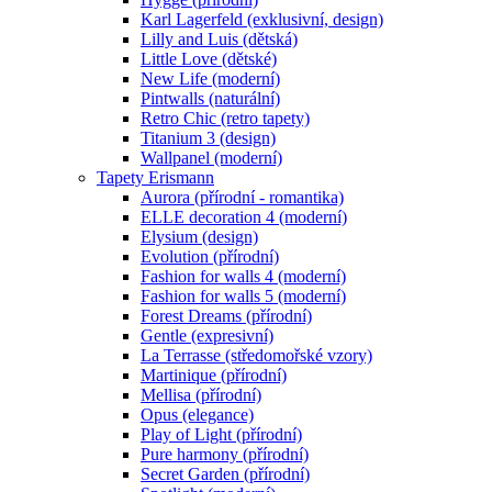
Karl Lagerfeld (exklusivní, design)
Lilly and Luis (dětská)
Little Love (dětské)
New Life (moderní)
Pintwalls (naturální)
Retro Chic (retro tapety)
Titanium 3 (design)
Wallpanel (moderní)
Tapety Erismann
Aurora (přírodní - romantika)
ELLE decoration 4 (moderní)
Elysium (design)
Evolution (přírodní)
Fashion for walls 4 (moderní)
Fashion for walls 5 (moderní)
Forest Dreams (přírodní)
Gentle (expresivní)
La Terrasse (středomořské vzory)
Martinique (přírodní)
Mellisa (přírodní)
Opus (elegance)
Play of Light (přírodní)
Pure harmony (přírodní)
Secret Garden (přírodní)