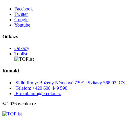
Facebook
Twitter
Google
Youtube
Odkazy
Odkazy
Toplist
Kontakt
Sídlo firmy: Boženy Němcové 739/1, Svitavy 568 02, CZ
Telefon: +420 608 449 590
E-mail: info@e-color.cz
© 2026 e-color.cz