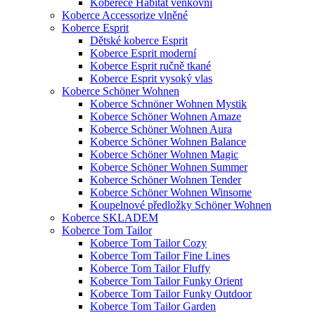
Koberece Habitat venkovní
Koberce Accessorize vlněné
Koberce Esprit
Dětské koberce Esprit
Koberce Esprit moderní
Koberce Esprit ručně tkané
Koberce Esprit vysoký vlas
Koberce Schöner Wohnen
Koberce Schnöner Wohnen Mystik
Koberce Schöner Wohnen Amaze
Koberce Schöner Wohnen Aura
Koberce Schöner Wohnen Balance
Koberce Schöner Wohnen Magic
Koberce Schöner Wohnen Summer
Koberce Schöner Wohnen Tender
Koberce Schöner Wohnen Winsome
Koupelnové předložky Schöner Wohnen
Koberce SKLADEM
Koberce Tom Tailor
Koberce Tom Tailor Cozy
Koberce Tom Tailor Fine Lines
Koberce Tom Tailor Fluffy
Koberce Tom Tailor Funky Orient
Koberce Tom Tailor Funky Outdoor
Koberce Tom Tailor Garden