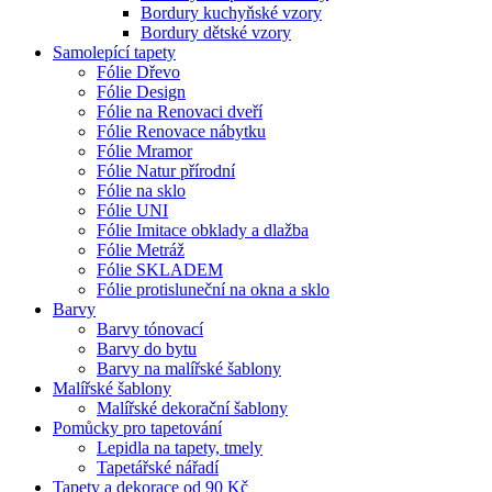
Bordury kuchyňské vzory
Bordury dětské vzory
Samolepící tapety
Fólie Dřevo
Fólie Design
Fólie na Renovaci dveří
Fólie Renovace nábytku
Fólie Mramor
Fólie Natur přírodní
Fólie na sklo
Fólie UNI
Fólie Imitace obklady a dlažba
Fólie Metráž
Fólie SKLADEM
Fólie protisluneční na okna a sklo
Barvy
Barvy tónovací
Barvy do bytu
Barvy na malířské šablony
Malířské šablony
Malířské dekorační šablony
Pomůcky pro tapetování
Lepidla na tapety, tmely
Tapetářské nářadí
Tapety a dekorace od 90 Kč