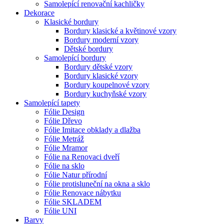
Samolepící renovační kachličky
Dekorace
Klasické bordury
Bordury klasické a květinové vzory
Bordury moderní vzory
Dětské bordury
Samolepící bordury
Bordury dětské vzory
Bordury klasické vzory
Bordury koupelnové vzory
Bordury kuchyňské vzory
Samolepící tapety
Fólie Design
Fólie Dřevo
Fólie Imitace obklady a dlažba
Fólie Metráž
Fólie Mramor
Fólie na Renovaci dveří
Fólie na sklo
Fólie Natur přírodní
Fólie protisluneční na okna a sklo
Fólie Renovace nábytku
Fólie SKLADEM
Fólie UNI
Barvy