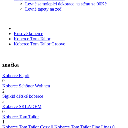
Levné samolepící dekorace na stěnu za 90Kč
Levné tapety na zeď
Kusové koberce
Koberce Tom Tailor
Koberce Tom Tailor Groove
značka
Koberce Esprit
0
Koberce Schöner Wohnen
2
Sigikid dětské koberce
3
Koberce SKLADEM
0
Koberce Tom Tailor
1
Koberce Tom Tailor Cozy
0
Koberce Tom Tailor Fine Lines
0