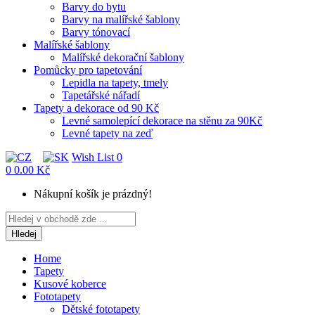
Barvy do bytu
Barvy na malířské šablony
Barvy tónovací
Malířské šablony
Malířské dekorační šablony
Pomůcky pro tapetování
Lepidla na tapety, tmely
Tapetářské nářadí
Tapety a dekorace od 90 Kč
Levné samolepící dekorace na stěnu za 90Kč
Levné tapety na zeď
Wish List
0
0
0.00 Kč
Nákupní košík je prázdný!
Hledej
Home
Tapety
Kusové koberce
Fototapety
Dětské fototapety