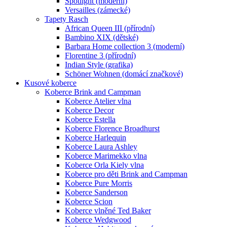
Spotlight (moderní)
Versailles (zámecké)
Tapety Rasch
African Queen III (přírodní)
Bambino XIX (dětské)
Barbara Home collection 3 (moderní)
Florentine 3 (přírodní)
Indian Style (grafika)
Schöner Wohnen (domácí značkové)
Kusové koberce
Koberce Brink and Campman
Koberce Atelier vlna
Koberce Decor
Koberce Estella
Koberce Florence Broadhurst
Koberce Harlequin
Koberce Laura Ashley
Koberce Marimekko vlna
Koberce Orla Kiely vlna
Koberce pro děti Brink and Campman
Koberce Pure Morris
Koberce Sanderson
Koberce Scion
Koberce vlněné Ted Baker
Koberce Wedgwood