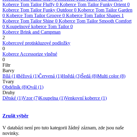
Koberce Tom Tailor Fluffy
0
Koberce Tom Tailor Funky Orient
0
Koberce Tom Tailor Funky Outdoor
0
Koberce Tom Tailor Garden
0
Koberce Tom Tailor Groove
0
Koberce Tom Tailor Shapes
1
Koberce Tom Tailor Shine
0
Koberce Tom Tailor Smooth Comfort
0
Koupelnové koberce Tom Tailor
0
Koberce Brink and Campman
2
Kobercové protiskluzové podložky
0
Koberce Accessorize vlněné
0
Filtr
Barvy
Bílá
(1)
Béžová
(1)
Červená
(1)
Hnědá
(3)
Šedá
(8)
Multi color
(8)
Tvary
Obdélník
(8)
Ovál
(1)
Druhy
Dětské
(1)
Vzor
(7)
Koupelna
(1)
Venkovní koberce
(1)
Zrušit výběr
V databázi není pro tuto kategorii žádný záznam, zde jsou naše
novinky.