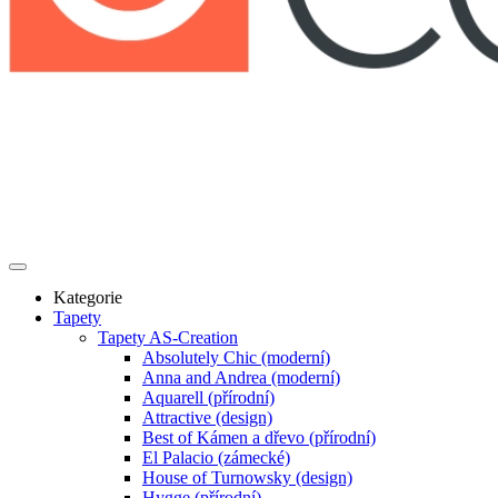
Kategorie
Tapety
Tapety AS-Creation
Absolutely Chic (moderní)
Anna and Andrea (moderní)
Aquarell (přírodní)
Attractive (design)
Best of Kámen a dřevo (přírodní)
El Palacio (zámecké)
House of Turnowsky (design)
Hygge (přírodní)