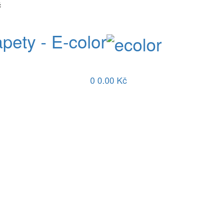
č
apety - E-color
0
0.00 Kč