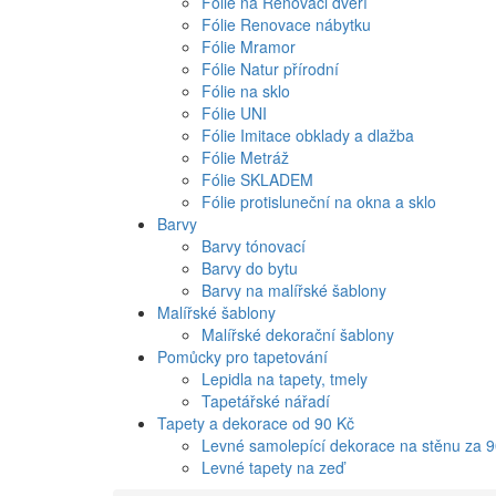
Fólie na Renovaci dveří
Fólie Renovace nábytku
Fólie Mramor
Fólie Natur přírodní
Fólie na sklo
Fólie UNI
Fólie Imitace obklady a dlažba
Fólie Metráž
Fólie SKLADEM
Fólie protisluneční na okna a sklo
Barvy
Barvy tónovací
Barvy do bytu
Barvy na malířské šablony
Malířské šablony
Malířské dekorační šablony
Pomůcky pro tapetování
Lepidla na tapety, tmely
Tapetářské nářadí
Tapety a dekorace od 90 Kč
Levné samolepící dekorace na stěnu za 
Levné tapety na zeď