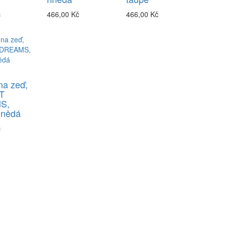
č
466,00 Kč
466,00 Kč
na zeď,
T
S,
hnědá
č