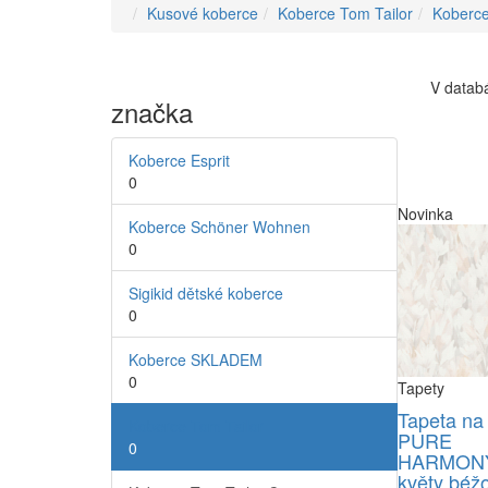
Kusové koberce
Koberce Tom Tailor
Koberce
V databá
značka
Koberce Esprit
0
Novinka
Koberce Schöner Wohnen
0
Sigikid dětské koberce
0
Koberce SKLADEM
0
Tapety
Tapeta na
Koberce Tom Tailor
PURE
0
HARMONY
květy béž