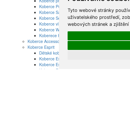
Koberce pro děti Brink and Campman
Koberce Pure Morris
Tyto webové stránky používa
Koberce Sanderson
uživatelského prostředí, zo
Koberce Scion
Koberce vlněné Ted Baker
webových stránek a zjištění
Koberce Wedgwood
Koberece Habitat venkovní
Koberce Accessorize vlněné
Koberce Esprit
Dětské koberce Esprit
Koberce Esprit moderní
Koberce Esprit ručně tkané
Koberce Esprit vysoký vlas
Koberce Schöner Wohnen
Koberce Schnöner Wohnen Mystik
Koberce Schöner Wohnen Amaze
Koberce Schöner Wohnen Aura
Koberce Schöner Wohnen Balance
Koberce Schöner Wohnen Magic
Koberce Schöner Wohnen Summer
Koberce Schöner Wohnen Tender
Koberce Schöner Wohnen Winsome
Koupelnové předložky Schöner Wohnen