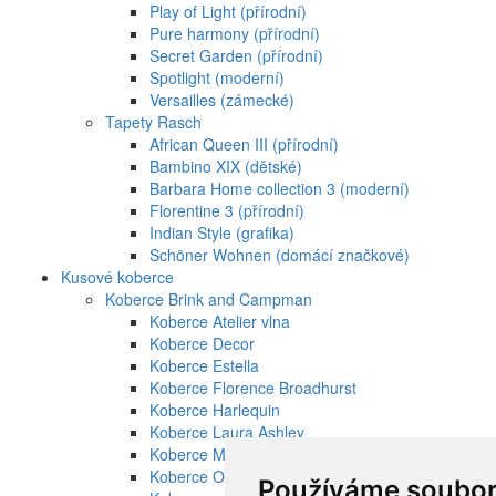
Play of Light (přírodní)
Pure harmony (přírodní)
Secret Garden (přírodní)
Spotlight (moderní)
Versailles (zámecké)
Tapety Rasch
African Queen III (přírodní)
Bambino XIX (dětské)
Barbara Home collection 3 (moderní)
Florentine 3 (přírodní)
Indian Style (grafika)
Schöner Wohnen (domácí značkové)
Kusové koberce
Koberce Brink and Campman
Koberce Atelier vlna
Koberce Decor
Koberce Estella
Koberce Florence Broadhurst
Koberce Harlequin
Koberce Laura Ashley
Koberce Marimekko vlna
Koberce Orla Kiely vlna
Používáme soubor