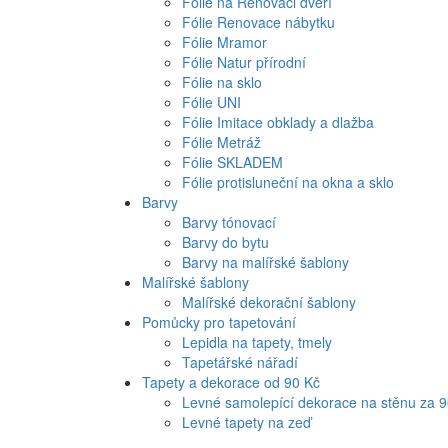
Fólie na Renovaci dveří
Fólie Renovace nábytku
Fólie Mramor
Fólie Natur přírodní
Fólie na sklo
Fólie UNI
Fólie Imitace obklady a dlažba
Fólie Metráž
Fólie SKLADEM
Fólie protisluneční na okna a sklo
Barvy
Barvy tónovací
Barvy do bytu
Barvy na malířské šablony
Malířské šablony
Malířské dekorační šablony
Pomůcky pro tapetování
Lepidla na tapety, tmely
Tapetářské nářadí
Tapety a dekorace od 90 Kč
Levné samolepící dekorace na stěnu za 
Levné tapety na zeď