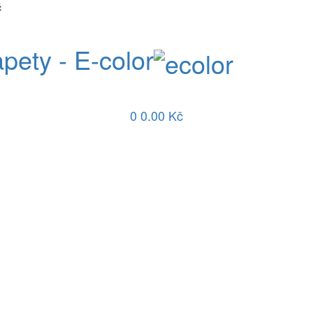
č
apety - E-color
0
0.00 Kč