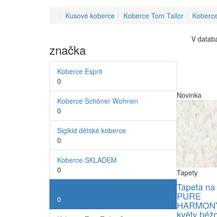
Kusové koberce
Koberce Tom Tailor
Koberce
V databá
značka
Koberce Esprit
0
Novinka
Koberce Schöner Wohnen
0
Sigikid dětské koberce
0
Koberce SKLADEM
0
Tapety
Tapeta na
Koberce Tom Tailor
PURE
0
HARMONY
květy béž