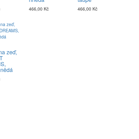
č
466,00 Kč
466,00 Kč
na zeď,
T
S,
hnědá
č