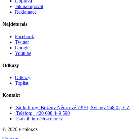
Doprava
Jak nakupovat
Reklamace
Najdete nás
Facebook
Twitter
Google
Youtube
Odkazy
Odkazy
Toplist
Kontakt
Sídlo firmy: Boženy Němcové 739/1, Svitavy 568 02, CZ
Telefon: +420 608 449 590
E-mail: info@e-color.cz
© 2026 e-color.cz