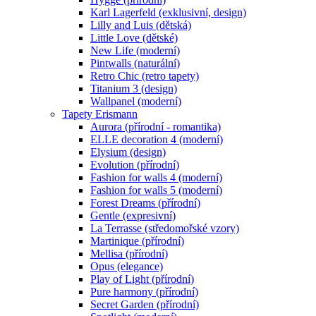
Karl Lagerfeld (exklusivní, design)
Lilly and Luis (dětská)
Little Love (dětské)
New Life (moderní)
Pintwalls (naturální)
Retro Chic (retro tapety)
Titanium 3 (design)
Wallpanel (moderní)
Tapety Erismann
Aurora (přírodní - romantika)
ELLE decoration 4 (moderní)
Elysium (design)
Evolution (přírodní)
Fashion for walls 4 (moderní)
Fashion for walls 5 (moderní)
Forest Dreams (přírodní)
Gentle (expresivní)
La Terrasse (středomořské vzory)
Martinique (přírodní)
Mellisa (přírodní)
Opus (elegance)
Play of Light (přírodní)
Pure harmony (přírodní)
Secret Garden (přírodní)