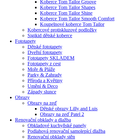
Koberce Tom Tailor Groove
Koberce Tom Tailor Shapes
Koberce Tom Tailor Shine
Koberce Tom Tailor Smooth Comfort
Koupelnové koberce Tom Tailor
Kobercové protiskluzové podložky
Sigikid dětské koberce
Fototapety
Dětské fototapety
Dveřní fototapety
Fototapety SKLADEM
Fototapety z cest
Moře & Pláže
Parky & Zahrady
Příroda a Květiny
Umění & Deco
Západy slunce
Obrazy
Obrazy na zeď
Dětské obrazy Lilly and Luis
Obrazy na zeď Patel 2
Renovační obklady a dlažba
Obkladové kuchyňské panely
Podlahová renovační samolepící dlažba
Renovační obklady stěn