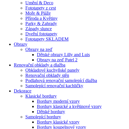
Umění & Deco
Fototapety z cest
Moře & Pláže
Příroda a Květiny
Parky & Zahrady
Západy slunce
Dveřní fototapety
Fototapety SKLADEM
Obrazy
Obrazy na zeď
Dětské obrazy Lilly and Luis
Obrazy na zeď Patel 2
Renovační obklady a dlažba
Obkladové kuchyňské panely
Renovační obklady stěn
Podlahová renovační samolepící dlažba
Samolepící renovační kachličky
Dekorace
Klasické bordury
Bordury moderní vzory
Bordury klasické a květinové vzory
Dětské bordury
Samolepící bordury
Bordury klasické vzory
Bordury koupelnové vzory