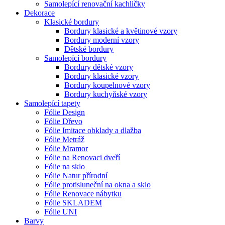
Samolepící renovační kachličky
Dekorace
Klasické bordury
Bordury klasické a květinové vzory
Bordury moderní vzory
Dětské bordury
Samolepící bordury
Bordury dětské vzory
Bordury klasické vzory
Bordury koupelnové vzory
Bordury kuchyňské vzory
Samolepící tapety
Fólie Design
Fólie Dřevo
Fólie Imitace obklady a dlažba
Fólie Metráž
Fólie Mramor
Fólie na Renovaci dveří
Fólie na sklo
Fólie Natur přírodní
Fólie protisluneční na okna a sklo
Fólie Renovace nábytku
Fólie SKLADEM
Fólie UNI
Barvy