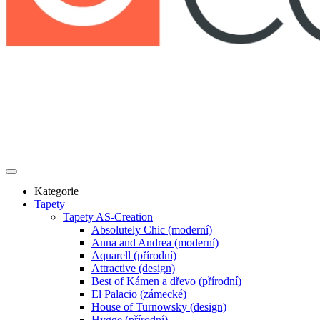
Kategorie
Tapety
Tapety AS-Creation
Absolutely Chic (moderní)
Anna and Andrea (moderní)
Aquarell (přírodní)
Attractive (design)
Best of Kámen a dřevo (přírodní)
El Palacio (zámecké)
House of Turnowsky (design)
Hygge (přírodní)