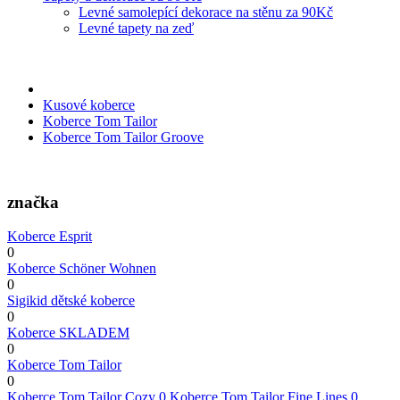
Levné samolepící dekorace na stěnu za 90Kč
Levné tapety na zeď
Kusové koberce
Koberce Tom Tailor
Koberce Tom Tailor Groove
značka
Koberce Esprit
0
Koberce Schöner Wohnen
0
Sigikid dětské koberce
0
Koberce SKLADEM
0
Koberce Tom Tailor
0
Koberce Tom Tailor Cozy
0
Koberce Tom Tailor Fine Lines
0