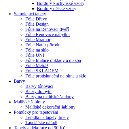
Bordury kuchyňské vzory
Bordury dětské vzory
Samolepící tapety
Fólie Dřevo
Fólie Design
Fólie na Renovaci dveří
Fólie Renovace nábytku
Fólie Mramor
Fólie Natur přírodní
Fólie na sklo
Fólie UNI
Fólie Imitace obklady a dlažba
Fólie Metráž
Fólie SKLADEM
Fólie protisluneční na okna a sklo
Barvy
Barvy tónovací
Barvy do bytu
Barvy na malířské šablony
Malířské šablony
Malířské dekorační šablony
Pomůcky pro tapetování
Lepidla na tapety, tmely
Tapetářské nářadí
Tapety a dekorace od 90 Kč