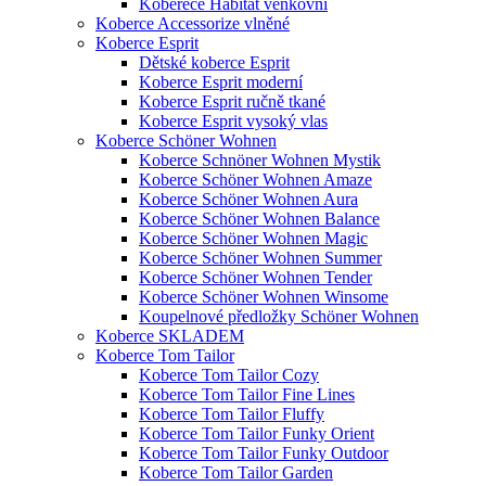
Koberece Habitat venkovní
Koberce Accessorize vlněné
Koberce Esprit
Dětské koberce Esprit
Koberce Esprit moderní
Koberce Esprit ručně tkané
Koberce Esprit vysoký vlas
Koberce Schöner Wohnen
Koberce Schnöner Wohnen Mystik
Koberce Schöner Wohnen Amaze
Koberce Schöner Wohnen Aura
Koberce Schöner Wohnen Balance
Koberce Schöner Wohnen Magic
Koberce Schöner Wohnen Summer
Koberce Schöner Wohnen Tender
Koberce Schöner Wohnen Winsome
Koupelnové předložky Schöner Wohnen
Koberce SKLADEM
Koberce Tom Tailor
Koberce Tom Tailor Cozy
Koberce Tom Tailor Fine Lines
Koberce Tom Tailor Fluffy
Koberce Tom Tailor Funky Orient
Koberce Tom Tailor Funky Outdoor
Koberce Tom Tailor Garden