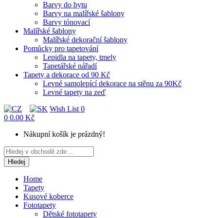
Barvy do bytu
Barvy na malířské šablony
Barvy tónovací
Malířské šablony
Malířské dekorační šablony
Pomůcky pro tapetování
Lepidla na tapety, tmely
Tapetářské nářadí
Tapety a dekorace od 90 Kč
Levné samolepící dekorace na stěnu za 90Kč
Levné tapety na zeď
Wish List
0
0
0.00 Kč
Nákupní košík je prázdný!
Hledej
Home
Tapety
Kusové koberce
Fototapety
Dětské fototapety