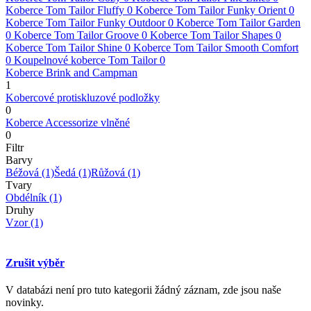
Koberce Tom Tailor Fluffy
0
Koberce Tom Tailor Funky Orient
0
Koberce Tom Tailor Funky Outdoor
0
Koberce Tom Tailor Garden
0
Koberce Tom Tailor Groove
0
Koberce Tom Tailor Shapes
0
Koberce Tom Tailor Shine
0
Koberce Tom Tailor Smooth Comfort
0
Koupelnové koberce Tom Tailor
0
Koberce Brink and Campman
1
Kobercové protiskluzové podložky
0
Koberce Accessorize vlněné
0
Filtr
Barvy
Béžová
(1)
Šedá
(1)
Růžová
(1)
Tvary
Obdélník
(1)
Druhy
Vzor
(1)
Zrušit výběr
V databázi není pro tuto kategorii žádný záznam, zde jsou naše
novinky.