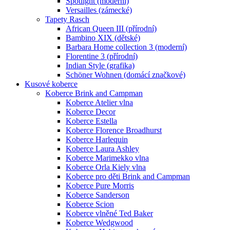
Spotlight (moderní)
Versailles (zámecké)
Tapety Rasch
African Queen III (přírodní)
Bambino XIX (dětské)
Barbara Home collection 3 (moderní)
Florentine 3 (přírodní)
Indian Style (grafika)
Schöner Wohnen (domácí značkové)
Kusové koberce
Koberce Brink and Campman
Koberce Atelier vlna
Koberce Decor
Koberce Estella
Koberce Florence Broadhurst
Koberce Harlequin
Koberce Laura Ashley
Koberce Marimekko vlna
Koberce Orla Kiely vlna
Koberce pro děti Brink and Campman
Koberce Pure Morris
Koberce Sanderson
Koberce Scion
Koberce vlněné Ted Baker
Koberce Wedgwood