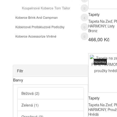
Koupelnové Koberce Tom Tailor
0
Tapety
Koberce Brink And Campman
4
Tapeta Na Zeď, 
HARMONY, Listy
Kobercové Protiskluzové Podložky
0
Bronz
Koberce Accessorize Vlněné
0
466,00 Kč
Novinka
Filtr
Barvy
Béžová
(2)
Tapety
Tapeta Na Zeď, 
Zelená
(1)
HARMONY, Prouž
Hnědá
Oranžová
(2)