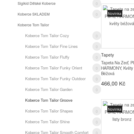
Sigikid Dětské Koberce
0
Novinka
Koberce SKLADEM
0
Koberce Tom Tailor
0
Koberce Tom Tailor Cozy
0
Koberce Tom Tailor Fine Lines
0
Tapety
Koberce Tom Tailor Fluffy
0
Tapeta Na Zeď, 
Koberce Tom Tailor Funky Orient
HARMONY, Květy
0
Béžová
Koberce Tom Tailor Funky Outdoor
0
466,00 Kč
Koberce Tom Tailor Garden
0
Koberce Tom Tailor Groove
0
Novinka
Koberce Tom Tailor Shapes
0
Koberce Tom Tailor Shine
0
Koberce Tom Tailor Smooth Comfort
0