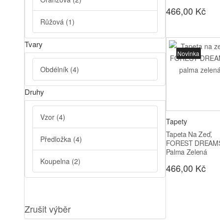
466,00 Kč
Růžová
(1)
Tvary
Novinka
Obdélník
(4)
Druhy
Vzor
(4)
Tapety
Tapeta Na Zeď,
Předložka
(4)
FOREST DREAM
Palma Zelená
Koupelna
(2)
466,00 Kč
Zrušit výběr