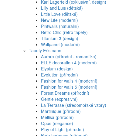
Karl Lagerfeld (exklusivní, design)
Lilly and Luis (dětská)
Little Love (dětské)
New Life (moderní)
Pintwalls (naturální)
Retro Chic (retro tapety)
Titanium 3 (design)
Wallpanel (moderní)
Tapety Erismann
Aurora (přírodní - romantika)
ELLE decoration 4 (moderní)
Elysium (design)
Evolution (přírodní)
Fashion for walls 4 (moderní)
Fashion for walls 5 (moderní)
Forest Dreams (přírodní)
Gentle (expresivní)
La Terrasse (středomořské vzory)
Martinique (přírodní)
Mellisa (přírodní)
Opus (elegance)
Play of Light (přírodní)
Pure harmony (přírodní)