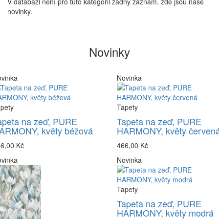
V databázi není pro tuto kategorii žádný záznam, zde jsou naše
novinky.
Novinky
vinka
Novinka
pety
Tapety
apeta na zeď, PURE
Tapeta na zeď, PURE
ARMONY, květy béžová
HARMONY, květy červen
6,00 Kč
466,00 Kč
vinka
Novinka
Tapety
Tapeta na zeď, PURE
HARMONY, květy modrá