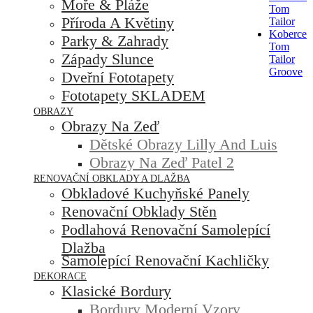
Moře & Pláže
Tom
Příroda A Květiny
Tailor
Koberce
Parky & Zahrady
Tom
Západy Slunce
Tailor
Groove
Dveřní Fototapety
Fototapety SKLADEM
OBRAZY
Obrazy Na Zeď
Dětské Obrazy Lilly And Luis
Obrazy Na Zeď Patel 2
RENOVAČNÍ OBKLADY A DLAŽBA
Obkladové Kuchyňské Panely
Renovační Obklady Stěn
Podlahová Renovační Samolepící
Dlažba
Samolepící Renovační Kachličky
DEKORACE
Klasické Bordury
Bordury Moderní Vzory