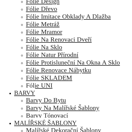
Fólie Design
Fólie Dřevo
Fólie Imitace Obklady A Dlažba
Fólie Metráž
Fólie Mramor
Fólie Na Renovaci Dveří
Fólie Na Sklo
Fólie Natur Přírodní
Fólie Protisluneční Na Okna A Sklo
Fólie Renovace Nábytku
Fólie SKLADEM
Fólie UNI
BARVY
Barvy Do Bytu
Barvy Na Malířské Šablony
Barvy Tónovací
MALÍŘSKÉ ŠABLONY
Malířské Dekorační Šablony