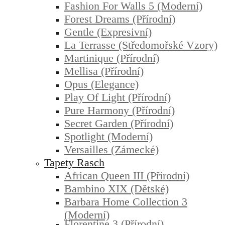
Fashion For Walls 5 (moderní)
Forest Dreams (přírodní)
Gentle (expresivní)
La Terrasse (středomořské Vzory)
Martinique (přírodní)
Mellisa (přírodní)
Opus (elegance)
Play Of Light (přírodní)
Pure Harmony (přírodní)
Secret Garden (přírodní)
Spotlight (moderní)
Versailles (zámecké)
Tapety Rasch
African Queen III (přírodní)
Bambino XIX (dětské)
Barbara Home Collection 3
(moderní)
Florentine 3 (přírodní)