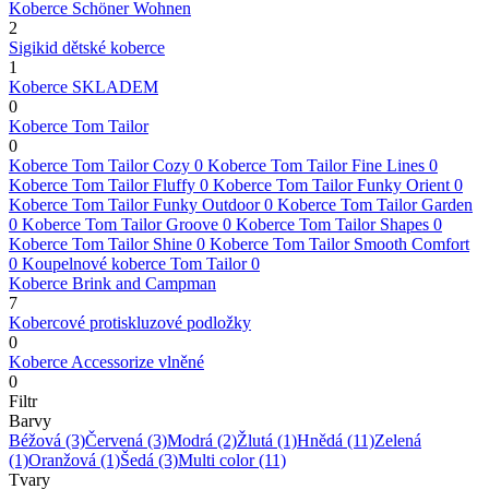
Koberce Schöner Wohnen
2
Sigikid dětské koberce
1
Koberce SKLADEM
0
Koberce Tom Tailor
0
Koberce Tom Tailor Cozy
0
Koberce Tom Tailor Fine Lines
0
Koberce Tom Tailor Fluffy
0
Koberce Tom Tailor Funky Orient
0
Koberce Tom Tailor Funky Outdoor
0
Koberce Tom Tailor Garden
0
Koberce Tom Tailor Groove
0
Koberce Tom Tailor Shapes
0
Koberce Tom Tailor Shine
0
Koberce Tom Tailor Smooth Comfort
0
Koupelnové koberce Tom Tailor
0
Koberce Brink and Campman
7
Kobercové protiskluzové podložky
0
Koberce Accessorize vlněné
0
Filtr
Barvy
Béžová
(3)
Červená
(3)
Modrá
(2)
Žlutá
(1)
Hnědá
(11)
Zelená
(1)
Oranžová
(1)
Šedá
(3)
Multi color
(11)
Tvary