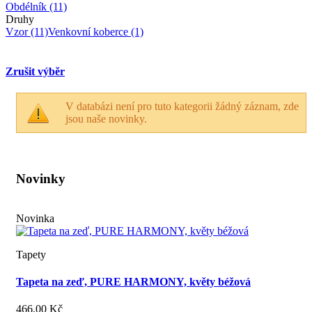
Obdélník
(11)
Druhy
Vzor
(11)
Venkovní koberce
(1)
Zrušit výběr
V databázi není pro tuto kategorii žádný záznam, zde
jsou naše novinky.
Novinky
Novinka
Tapety
Tapeta na zeď, PURE HARMONY, květy béžová
466,00 Kč