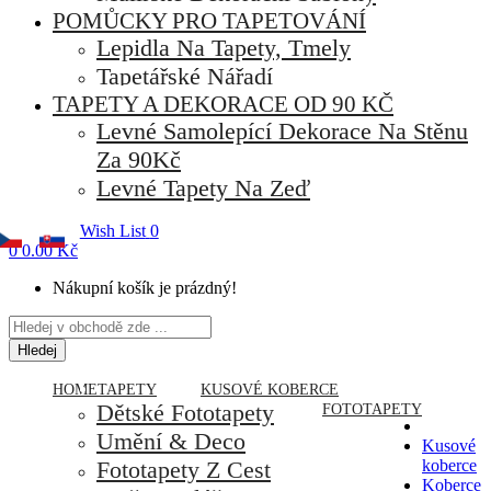
POMŮCKY PRO TAPETOVÁNÍ
Lepidla Na Tapety, Tmely
Tapetářské Nářadí
TAPETY A DEKORACE OD 90 KČ
Levné Samolepící Dekorace Na Stěnu
Za 90Kč
Levné Tapety Na Zeď
Wish List
0
0
0.00 Kč
Nákupní košík je prázdný!
Hledej
HOME
TAPETY
KUSOVÉ KOBERCE
Dětské Fototapety
FOTOTAPETY
Umění & Deco
Kusové
Fototapety Z Cest
koberce
Koberce