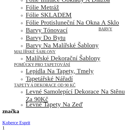
Fólie Metráž
Fólie SKLADEM
Fólie Protisluneční Na Okna A Sklo
Barvy Tónovací
BARVY
Barvy Do Bytu
Barvy Na Malířské Šablony
MALÍŘSKÉ ŠABLONY
Malířské Dekorační Šablony
POMŮCKY PRO TAPETOVÁNÍ
Lepidla Na Tapety, Tmely
Tapetářské Nářadí
TAPETY A DEKORACE OD 90 KČ
Levné Samolepící Dekorace Na Stěnu
Za 90Kč
Levné Tapety Na Zeď
značka
Koberce Esprit
1