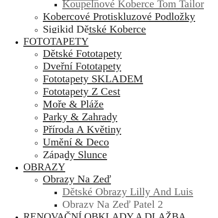
Koupelnové Koberce Tom Tailor
Kobercové Protiskluzové Podložky
Sigikid Dětské Koberce
FOTOTAPETY
Dětské Fototapety
Dveřní Fototapety
Fototapety SKLADEM
Fototapety Z Cest
Moře & Pláže
Parky & Zahrady
Příroda A Květiny
Umění & Deco
Západy Slunce
OBRAZY
Obrazy Na Zeď
Dětské Obrazy Lilly And Luis
Obrazy Na Zeď Patel 2
RENOVAČNÍ OBKLADY A DLAŽBA