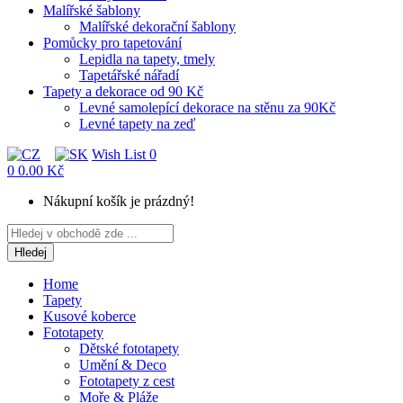
Malířské šablony
Malířské dekorační šablony
Pomůcky pro tapetování
Lepidla na tapety, tmely
Tapetářské nářadí
Tapety a dekorace od 90 Kč
Levné samolepící dekorace na stěnu za 90Kč
Levné tapety na zeď
Wish List
0
0
0.00 Kč
Nákupní košík je prázdný!
Hledej
Home
Tapety
Kusové koberce
Fototapety
Dětské fototapety
Umění & Deco
Fototapety z cest
Moře & Pláže