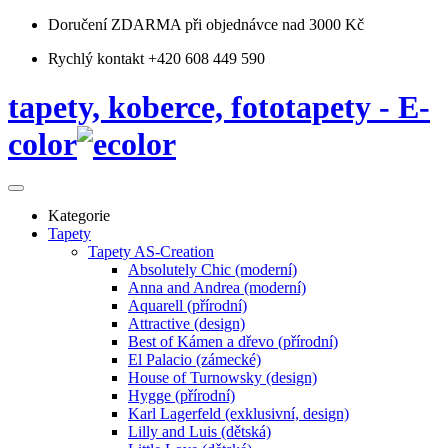
Doručení ZDARMA
při objednávce nad 3000 Kč
Rychlý kontakt +420 608 449 590
tapety, koberce, fototapety - E-
color
Kategorie
Tapety
Tapety AS-Creation
Absolutely Chic (moderní)
Anna and Andrea (moderní)
Aquarell (přírodní)
Attractive (design)
Best of Kámen a dřevo (přírodní)
El Palacio (zámecké)
House of Turnowsky (design)
Hygge (přírodní)
Karl Lagerfeld (exklusivní, design)
Lilly and Luis (dětská)