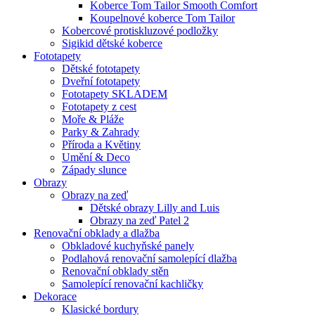
Koberce Tom Tailor Smooth Comfort
Koupelnové koberce Tom Tailor
Kobercové protiskluzové podložky
Sigikid dětské koberce
Fototapety
Dětské fototapety
Dveřní fototapety
Fototapety SKLADEM
Fototapety z cest
Moře & Pláže
Parky & Zahrady
Příroda a Květiny
Umění & Deco
Západy slunce
Obrazy
Obrazy na zeď
Dětské obrazy Lilly and Luis
Obrazy na zeď Patel 2
Renovační obklady a dlažba
Obkladové kuchyňské panely
Podlahová renovační samolepící dlažba
Renovační obklady stěn
Samolepící renovační kachličky
Dekorace
Klasické bordury