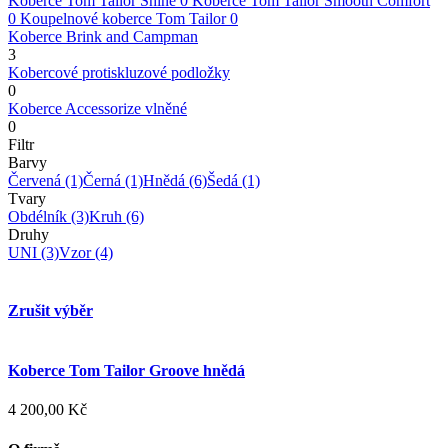
Koberce Tom Tailor Shine
0
Koberce Tom Tailor Smooth Comfort
0
Koupelnové koberce Tom Tailor
0
Koberce Brink and Campman
3
Kobercové protiskluzové podložky
0
Koberce Accessorize vlněné
0
Filtr
Barvy
Červená
(1)
Černá
(1)
Hnědá
(6)
Šedá
(1)
Tvary
Obdélník
(3)
Kruh
(6)
Druhy
UNI
(3)
Vzor
(4)
Zrušit výběr
Koberce Tom Tailor Groove hnědá
4 200,00 Kč