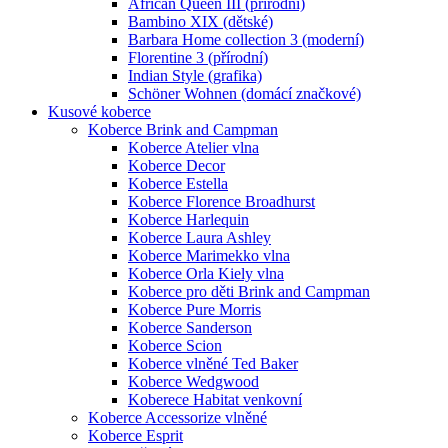
African Queen III (přírodní)
Bambino XIX (dětské)
Barbara Home collection 3 (moderní)
Florentine 3 (přírodní)
Indian Style (grafika)
Schöner Wohnen (domácí značkové)
Kusové koberce
Koberce Brink and Campman
Koberce Atelier vlna
Koberce Decor
Koberce Estella
Koberce Florence Broadhurst
Koberce Harlequin
Koberce Laura Ashley
Koberce Marimekko vlna
Koberce Orla Kiely vlna
Koberce pro děti Brink and Campman
Koberce Pure Morris
Koberce Sanderson
Koberce Scion
Koberce vlněné Ted Baker
Koberce Wedgwood
Koberece Habitat venkovní
Koberce Accessorize vlněné
Koberce Esprit