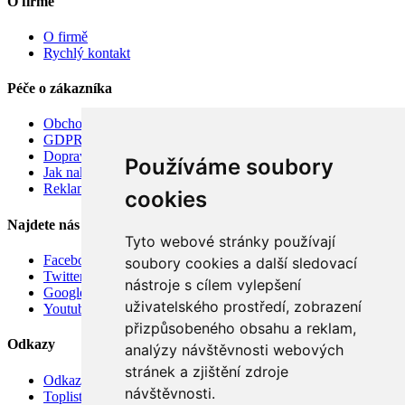
O firmě
O firmě
Rychlý kontakt
Péče o zákazníka
Obchodní podmínky
GDPR
Doprava
Používáme soubory
Jak nakupovat
Reklamace
cookies
Najdete nás
Tyto webové stránky používají
Facebook
soubory cookies a další sledovací
Twitter
nástroje s cílem vylepšení
Google
uživatelského prostředí, zobrazení
Youtube
přizpůsobeného obsahu a reklam,
Odkazy
analýzy návštěvnosti webových
stránek a zjištění zdroje
Odkazy
návštěvnosti.
Toplist