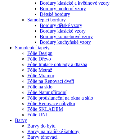
Bordury klasické a květinové vzory
Bordury moderní vzory
Dětské bordury
Samolepící bordury
Bordury dětské vzory
Bordury klasické vzory
Bordury koupelnové vzory
Bordury kuchyňské vzory
Samolepící tapety
Fólie Design
Fólie Dřevo
Fólie Imitace obklady a dlažba
Fólie Metráž
Fólie Mramor
Fólie na Renovaci dveří
Fólie na sklo
Fólie Natur přírodní
Fólie protisluneční na okna a sklo
Fólie Renovace nábytku
Fólie SKLADEM
Fólie UNI
Barvy
Barvy do bytu
Barvy na malířské šablony
Barvy tónovací