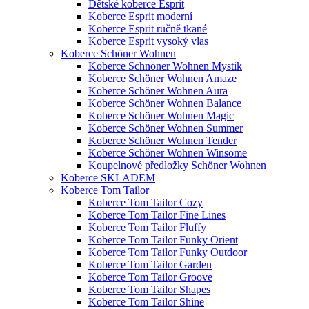
Dětské koberce Esprit
Koberce Esprit moderní
Koberce Esprit ručně tkané
Koberce Esprit vysoký vlas
Koberce Schöner Wohnen
Koberce Schnöner Wohnen Mystik
Koberce Schöner Wohnen Amaze
Koberce Schöner Wohnen Aura
Koberce Schöner Wohnen Balance
Koberce Schöner Wohnen Magic
Koberce Schöner Wohnen Summer
Koberce Schöner Wohnen Tender
Koberce Schöner Wohnen Winsome
Koupelnové předložky Schöner Wohnen
Koberce SKLADEM
Koberce Tom Tailor
Koberce Tom Tailor Cozy
Koberce Tom Tailor Fine Lines
Koberce Tom Tailor Fluffy
Koberce Tom Tailor Funky Orient
Koberce Tom Tailor Funky Outdoor
Koberce Tom Tailor Garden
Koberce Tom Tailor Groove
Koberce Tom Tailor Shapes
Koberce Tom Tailor Shine