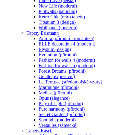
Little Love (dětské)
New Life (moderní)
Pintwalls (naturální)
Retro Chic (retro tapety)
Titanium 3 (design)
Wallpanel (moderní)
Tapety Erismann
Aurora (přírodní - romantika)
ELLE decoration 4 (moderní)
Elysium (design)
Evolution (přírodní)
Fashion for walls 4 (moderní)
Fashion for walls 5 (moderní)
Forest Dreams (přírodní)
Gentle (expresivní)
La Terrasse (středomořské vzory)
Martinique (přírodní)
Mellisa (přírodní)
Opus (elegance)
Play of Light (přírodní)
Pure harmony (přírodní)
Secret Garden (přírodní)
Spotlight (moderní)
Versailles (zámecké)
Tapety Rasch