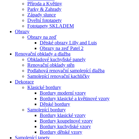
Příroda a Květiny
Parky & Zahrady
Západy slunce
Dveřní fototapety
Fototapety SKLADEM
Obrazy
Obrazy na zeď
Dětské obrazy Lilly and Luis
Obrazy na zeď Patel 2
Renovační obklady a dlažba
Obkladové kuchyňské panely
Renovační obklady stěn
Podlahová renovační samolepící dlažba
Samolepící renovační kachličky
Dekorace
Klasické bordury
Bordury moderní vzory
Bordury klasické a květinové vzory
Dětské bordury
Samolepící bordury
Bordury klasické vzory
Bordury koupelnové vzory
Bordury kuchyňské vzory
Bordury dětské vzory
Samolepící tapety