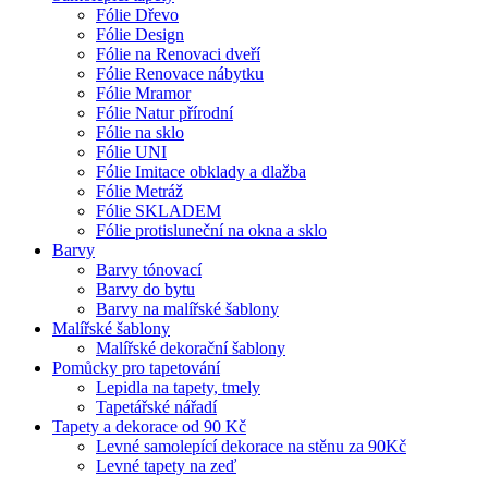
Fólie Dřevo
Fólie Design
Fólie na Renovaci dveří
Fólie Renovace nábytku
Fólie Mramor
Fólie Natur přírodní
Fólie na sklo
Fólie UNI
Fólie Imitace obklady a dlažba
Fólie Metráž
Fólie SKLADEM
Fólie protisluneční na okna a sklo
Barvy
Barvy tónovací
Barvy do bytu
Barvy na malířské šablony
Malířské šablony
Malířské dekorační šablony
Pomůcky pro tapetování
Lepidla na tapety, tmely
Tapetářské nářadí
Tapety a dekorace od 90 Kč
Levné samolepící dekorace na stěnu za 90Kč
Levné tapety na zeď