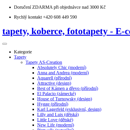
Doručení ZDARMA
při objednávce nad 3000 Kč
Rychlý kontakt +420 608 449 590
tapety, koberce, fototapety - E-c
Kategorie
Tapety
Tapety AS-Creation
Absolutely Chic (moderní)
Anna and Andrea (moderní)
Aquarell (přírodní)
Attractive (design)
Best of Kámen a dřevo (přírodní)
El Palacio (zámecké)
House of Turnowsky (design)
Hygge (přírodní)
Karl Lagerfeld (exklusivní, design)
Lilly and Luis (dětská)
Little Love (dětské)
New Life (moderní)