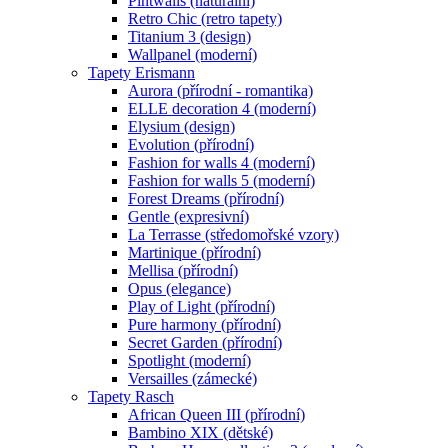
Pintwalls (naturální)
Retro Chic (retro tapety)
Titanium 3 (design)
Wallpanel (moderní)
Tapety Erismann
Aurora (přírodní - romantika)
ELLE decoration 4 (moderní)
Elysium (design)
Evolution (přírodní)
Fashion for walls 4 (moderní)
Fashion for walls 5 (moderní)
Forest Dreams (přírodní)
Gentle (expresivní)
La Terrasse (středomořské vzory)
Martinique (přírodní)
Mellisa (přírodní)
Opus (elegance)
Play of Light (přírodní)
Pure harmony (přírodní)
Secret Garden (přírodní)
Spotlight (moderní)
Versailles (zámecké)
Tapety Rasch
African Queen III (přírodní)
Bambino XIX (dětské)