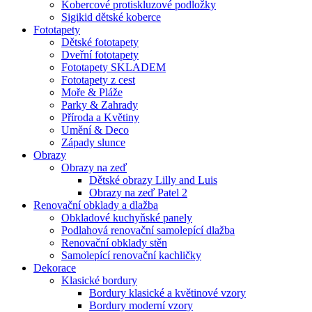
Kobercové protiskluzové podložky
Sigikid dětské koberce
Fototapety
Dětské fototapety
Dveřní fototapety
Fototapety SKLADEM
Fototapety z cest
Moře & Pláže
Parky & Zahrady
Příroda a Květiny
Umění & Deco
Západy slunce
Obrazy
Obrazy na zeď
Dětské obrazy Lilly and Luis
Obrazy na zeď Patel 2
Renovační obklady a dlažba
Obkladové kuchyňské panely
Podlahová renovační samolepící dlažba
Renovační obklady stěn
Samolepící renovační kachličky
Dekorace
Klasické bordury
Bordury klasické a květinové vzory
Bordury moderní vzory