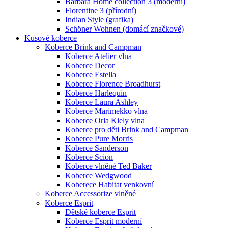
Barbara Home collection 3 (moderní)
Florentine 3 (přírodní)
Indian Style (grafika)
Schöner Wohnen (domácí značkové)
Kusové koberce
Koberce Brink and Campman
Koberce Atelier vlna
Koberce Decor
Koberce Estella
Koberce Florence Broadhurst
Koberce Harlequin
Koberce Laura Ashley
Koberce Marimekko vlna
Koberce Orla Kiely vlna
Koberce pro děti Brink and Campman
Koberce Pure Morris
Koberce Sanderson
Koberce Scion
Koberce vlněné Ted Baker
Koberce Wedgwood
Koberece Habitat venkovní
Koberce Accessorize vlněné
Koberce Esprit
Dětské koberce Esprit
Koberce Esprit moderní