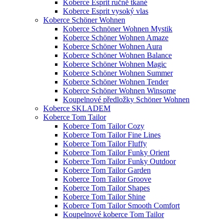
Koberce Esprit ručně tkané
Koberce Esprit vysoký vlas
Koberce Schöner Wohnen
Koberce Schnöner Wohnen Mystik
Koberce Schöner Wohnen Amaze
Koberce Schöner Wohnen Aura
Koberce Schöner Wohnen Balance
Koberce Schöner Wohnen Magic
Koberce Schöner Wohnen Summer
Koberce Schöner Wohnen Tender
Koberce Schöner Wohnen Winsome
Koupelnové předložky Schöner Wohnen
Koberce SKLADEM
Koberce Tom Tailor
Koberce Tom Tailor Cozy
Koberce Tom Tailor Fine Lines
Koberce Tom Tailor Fluffy
Koberce Tom Tailor Funky Orient
Koberce Tom Tailor Funky Outdoor
Koberce Tom Tailor Garden
Koberce Tom Tailor Groove
Koberce Tom Tailor Shapes
Koberce Tom Tailor Shine
Koberce Tom Tailor Smooth Comfort
Koupelnové koberce Tom Tailor