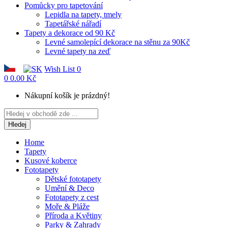
Pomůcky pro tapetování
Lepidla na tapety, tmely
Tapetářské nářadí
Tapety a dekorace od 90 Kč
Levné samolepící dekorace na stěnu za 90Kč
Levné tapety na zeď
Wish List
0
0
0.00 Kč
Nákupní košík je prázdný!
Hledej
Home
Tapety
Kusové koberce
Fototapety
Dětské fototapety
Umění & Deco
Fototapety z cest
Moře & Pláže
Příroda a Květiny
Parky & Zahrady