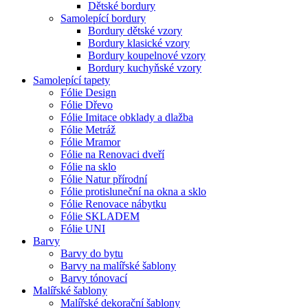
Dětské bordury
Samolepící bordury
Bordury dětské vzory
Bordury klasické vzory
Bordury koupelnové vzory
Bordury kuchyňské vzory
Samolepící tapety
Fólie Design
Fólie Dřevo
Fólie Imitace obklady a dlažba
Fólie Metráž
Fólie Mramor
Fólie na Renovaci dveří
Fólie na sklo
Fólie Natur přírodní
Fólie protisluneční na okna a sklo
Fólie Renovace nábytku
Fólie SKLADEM
Fólie UNI
Barvy
Barvy do bytu
Barvy na malířské šablony
Barvy tónovací
Malířské šablony
Malířské dekorační šablony