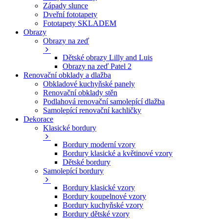
Západy slunce
Dveřní fototapety
Fototapety SKLADEM
Obrazy
Obrazy na zeď
Dětské obrazy Lilly and Luis
Obrazy na zeď Patel 2
Renovační obklady a dlažba
Obkladové kuchyňské panely
Renovační obklady stěn
Podlahová renovační samolepící dlažba
Samolepící renovační kachličky
Dekorace
Klasické bordury
Bordury moderní vzory
Bordury klasické a květinové vzory
Dětské bordury
Samolepící bordury
Bordury klasické vzory
Bordury koupelnové vzory
Bordury kuchyňské vzory
Bordury dětské vzory