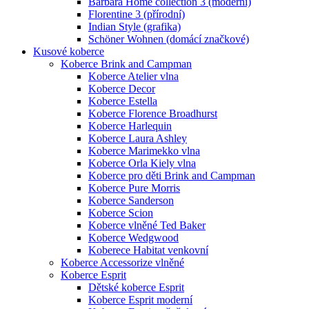
Barbara Home collection 3 (moderní)
Florentine 3 (přírodní)
Indian Style (grafika)
Schöner Wohnen (domácí značkové)
Kusové koberce
Koberce Brink and Campman
Koberce Atelier vlna
Koberce Decor
Koberce Estella
Koberce Florence Broadhurst
Koberce Harlequin
Koberce Laura Ashley
Koberce Marimekko vlna
Koberce Orla Kiely vlna
Koberce pro děti Brink and Campman
Koberce Pure Morris
Koberce Sanderson
Koberce Scion
Koberce vlněné Ted Baker
Koberce Wedgwood
Koberece Habitat venkovní
Koberce Accessorize vlněné
Koberce Esprit
Dětské koberce Esprit
Koberce Esprit moderní