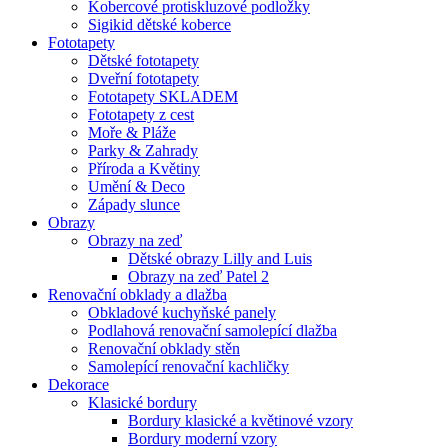
Kobercové protiskluzové podložky
Sigikid dětské koberce
Fototapety
Dětské fototapety
Dveřní fototapety
Fototapety SKLADEM
Fototapety z cest
Moře & Pláže
Parky & Zahrady
Příroda a Květiny
Umění & Deco
Západy slunce
Obrazy
Obrazy na zeď
Dětské obrazy Lilly and Luis
Obrazy na zeď Patel 2
Renovační obklady a dlažba
Obkladové kuchyňské panely
Podlahová renovační samolepící dlažba
Renovační obklady stěn
Samolepící renovační kachličky
Dekorace
Klasické bordury
Bordury klasické a květinové vzory
Bordury moderní vzory