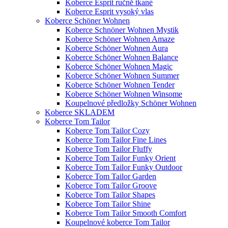
Koberce Esprit ručně tkané
Koberce Esprit vysoký vlas
Koberce Schöner Wohnen
Koberce Schnöner Wohnen Mystik
Koberce Schöner Wohnen Amaze
Koberce Schöner Wohnen Aura
Koberce Schöner Wohnen Balance
Koberce Schöner Wohnen Magic
Koberce Schöner Wohnen Summer
Koberce Schöner Wohnen Tender
Koberce Schöner Wohnen Winsome
Koupelnové předložky Schöner Wohnen
Koberce SKLADEM
Koberce Tom Tailor
Koberce Tom Tailor Cozy
Koberce Tom Tailor Fine Lines
Koberce Tom Tailor Fluffy
Koberce Tom Tailor Funky Orient
Koberce Tom Tailor Funky Outdoor
Koberce Tom Tailor Garden
Koberce Tom Tailor Groove
Koberce Tom Tailor Shapes
Koberce Tom Tailor Shine
Koberce Tom Tailor Smooth Comfort
Koupelnové koberce Tom Tailor