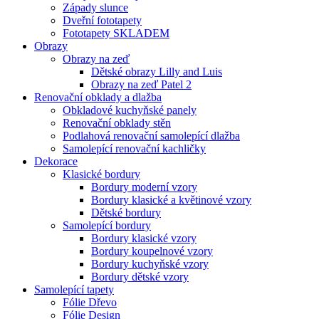
Západy slunce
Dveřní fototapety
Fototapety SKLADEM
Obrazy
Obrazy na zeď
Dětské obrazy Lilly and Luis
Obrazy na zeď Patel 2
Renovační obklady a dlažba
Obkladové kuchyňské panely
Renovační obklady stěn
Podlahová renovační samolepící dlažba
Samolepící renovační kachličky
Dekorace
Klasické bordury
Bordury moderní vzory
Bordury klasické a květinové vzory
Dětské bordury
Samolepící bordury
Bordury klasické vzory
Bordury koupelnové vzory
Bordury kuchyňské vzory
Bordury dětské vzory
Samolepící tapety
Fólie Dřevo
Fólie Design