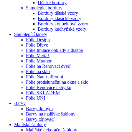
Dětské bordury
Samolepící bordury
Bordury dětské vzory
Bordury klasické vzory
Bordury koupelnové vzory
Bordury kuchyňské vzory
Samolepící tapety
Fólie Design
Fólie Dřevo
Fólie Imitace obklady a dlažba
Fólie Metráž
Fólie Mramor
Fólie na Renovaci dveří
Fólie na sklo
Fólie Natur přírodní
Fólie protisluneční na okna a sklo
Fólie Renovace nábytku
Fólie SKLADEM
Fólie UNI
Barvy
Barvy do bytu
Barvy na malířské šablony
Barvy tónovací
Malířské šablony
Malířské dekorační šablony