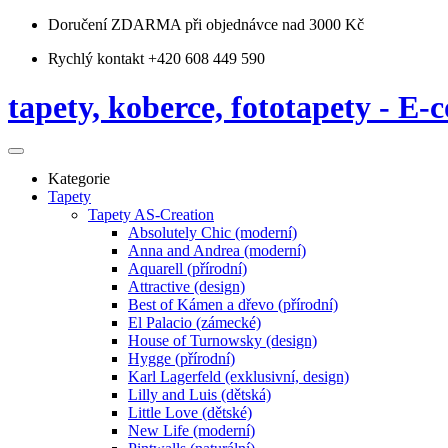
Doručení ZDARMA
při objednávce nad 3000 Kč
Rychlý kontakt +420 608 449 590
tapety, koberce, fototapety - E-c
Kategorie
Tapety
Tapety AS-Creation
Absolutely Chic (moderní)
Anna and Andrea (moderní)
Aquarell (přírodní)
Attractive (design)
Best of Kámen a dřevo (přírodní)
El Palacio (zámecké)
House of Turnowsky (design)
Hygge (přírodní)
Karl Lagerfeld (exklusivní, design)
Lilly and Luis (dětská)
Little Love (dětské)
New Life (moderní)