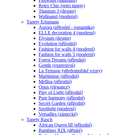
Pintwalls (naturální)
Retro Chic (retro tapety)
Titanium 3 (design)
Wallpanel (moderní)
Tapety Erismann
Aurora (přírodní - romantika)
ELLE decoration 4 (moderní)
Elysium (design)
Evolution (přírodní)
Fashion for walls 4 (moderní)
Fashion for walls 5 (moderní)
Forest Dreams (přírodní)
Gentle (expresivní)
La Terrasse (středomořské vzory)
Martinique (přírodní)
Mellisa (přírodní)
Opus (elegance)
Play of Light (přírodní)
Pure harmony (přírodní)
Secret Garden (přírodní)
Spotlight (moderní)
Versailles (zámecké)
Tapety Rasch
African Queen III (přírodní)
Bambino XIX (dětské)