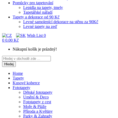
Pomůcky pro tapetování
Lepidla na tapety, tmely
Tapetářské nářadí
Tapety a dekorace od 90 Kč
Levné samolepící dekorace na stěnu za 90Kč
Levné tapety na zeď
Wish List
0
0
0.00 Kč
Nákupní košík je prázdný!
Hledej
Home
Tapety
Kusové koberce
Fototapety
Dětské fototapety
Umění & Deco
Fototapety z cest
Moře & Pláže
Příroda a Květiny
Parky & Zahrady