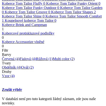
Koberce Tom Tailor Fluffy
0
Koberce Tom Tailor Funky Orient
0
Koberce Tom Tailor Funky Outdoor
0
Koberce Tom Tailor Garden
0
Koberce Tom Tailor Groove
0
Koberce Tom Tailor Shapes
2
Koberce Tom Tailor Shine
0
Koberce Tom Tailor Smooth Comfort
1
Koupelnové koberce Tom Tailor
0
Koberce Brink and Campman
1
Kobercové protiskluzové podložky
0
Koberce Accessorize vlněné
0
Filtr
Barvy
Červená
(4)
Fialová
(4)
Růžová
(1)
Multi color
(2)
Tvary
Obdélník
(4)
Ovál
(2)
Druhy
Vzor
(4)
Zrušit výběr
V databázi není pro tuto kategorii žádný záznam, zde jsou naše
novinky.