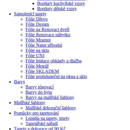
Bordury kuchyňské vzory
Bordury dětské vzory
Samolepící tapety
Fólie Dřevo
Fólie Design
Fólie na Renovaci dveří
Fólie Renovace nábytku
Fólie Mramor
Fólie Natur přírodní
Fólie na sklo
Fólie UNI
Fólie Imitace obklady a dlažba
Fólie Metráž
Fólie SKLADEM
Fólie protisluneční na okna a sklo
Barvy
Barvy tónovací
Barvy do bytu
Barvy na malířské šablony
Malířské šablony
Malířské dekorační šablony
Pomůcky pro tapetování
Lepidla na tapety, tmely
Tapetářské nářadí
Tapety a dekorace od 90 Kč