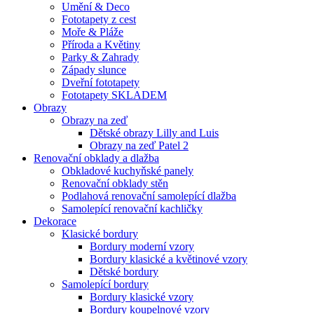
Umění & Deco
Fototapety z cest
Moře & Pláže
Příroda a Květiny
Parky & Zahrady
Západy slunce
Dveřní fototapety
Fototapety SKLADEM
Obrazy
Obrazy na zeď
Dětské obrazy Lilly and Luis
Obrazy na zeď Patel 2
Renovační obklady a dlažba
Obkladové kuchyňské panely
Renovační obklady stěn
Podlahová renovační samolepící dlažba
Samolepící renovační kachličky
Dekorace
Klasické bordury
Bordury moderní vzory
Bordury klasické a květinové vzory
Dětské bordury
Samolepící bordury
Bordury klasické vzory
Bordury koupelnové vzory