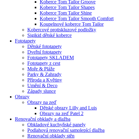
Koberce Tom Tailor Groove
Koberce Tom Tailor Shapes
Koberce Tom Tailor Shine
Koberce Tom Tailor Smooth Comfort
Koupelnové koberce Tom Tailor
Kobercové protiskluzové podložky
Sigikid dětské koberce
Fototapety
Dětské fototapety
Dveřní fototapety
Fototapety SKLADEM
Fototapety z cest
Moře & Pláže
Parky & Zahrady
Příroda a Květiny
Umění & Deco
Západy slunce
Obrazy
Obrazy na zeď
Dětské obrazy Lilly and Luis
Obrazy na zeď Patel 2
Renovační obklady a dlažba
Obkladové kuchyňské panely
Podlahová renovační samolepící dlažba
Renovační obklady stěn