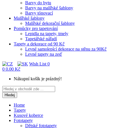
Barvy do bytu
Barvy na malířské šablony
Barvy tónovací
Malířské šablony
Malířské dekorační šablony
Pomůcky pro tapetování
Lepidla na tapety, tmely
Tapetářské nářadí
Tapety a dekorace od 90 Kč
Levné samolepící dekorace na stěnu za 90Kč
Levné tapety na zeď
Wish List
0
0
0.00 Kč
Nákupní košík je prázdný!
Hledej
Home
Tapety
Kusové koberce
Fototapety
Dětské fototapety