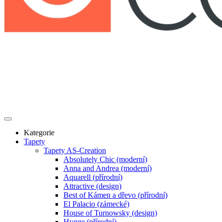
Kategorie
Tapety
Tapety AS-Creation
Absolutely Chic (moderní)
Anna and Andrea (moderní)
Aquarell (přírodní)
Attractive (design)
Best of Kámen a dřevo (přírodní)
El Palacio (zámecké)
House of Turnowsky (design)
Hygge (přírodní)