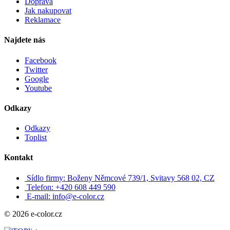
Doprava
Jak nakupovat
Reklamace
Najdete nás
Facebook
Twitter
Google
Youtube
Odkazy
Odkazy
Toplist
Kontakt
Sídlo firmy: Boženy Němcové 739/1, Svitavy 568 02, CZ
Telefon: +420 608 449 590
E-mail: info@e-color.cz
© 2026 e-color.cz