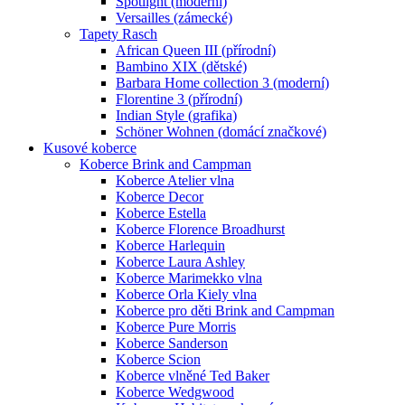
Spotlight (moderní)
Versailles (zámecké)
Tapety Rasch
African Queen III (přírodní)
Bambino XIX (dětské)
Barbara Home collection 3 (moderní)
Florentine 3 (přírodní)
Indian Style (grafika)
Schöner Wohnen (domácí značkové)
Kusové koberce
Koberce Brink and Campman
Koberce Atelier vlna
Koberce Decor
Koberce Estella
Koberce Florence Broadhurst
Koberce Harlequin
Koberce Laura Ashley
Koberce Marimekko vlna
Koberce Orla Kiely vlna
Koberce pro děti Brink and Campman
Koberce Pure Morris
Koberce Sanderson
Koberce Scion
Koberce vlněné Ted Baker
Koberce Wedgwood