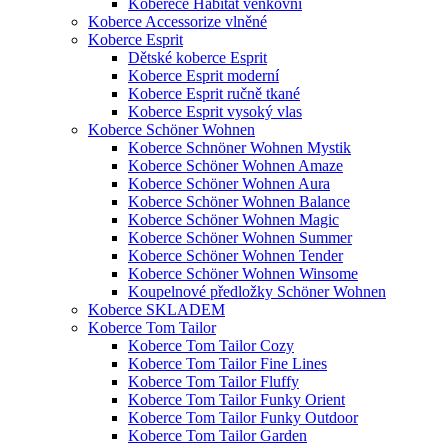
Koberece Habitat venkovní
Koberce Accessorize vlněné
Koberce Esprit
Dětské koberce Esprit
Koberce Esprit moderní
Koberce Esprit ručně tkané
Koberce Esprit vysoký vlas
Koberce Schöner Wohnen
Koberce Schnöner Wohnen Mystik
Koberce Schöner Wohnen Amaze
Koberce Schöner Wohnen Aura
Koberce Schöner Wohnen Balance
Koberce Schöner Wohnen Magic
Koberce Schöner Wohnen Summer
Koberce Schöner Wohnen Tender
Koberce Schöner Wohnen Winsome
Koupelnové předložky Schöner Wohnen
Koberce SKLADEM
Koberce Tom Tailor
Koberce Tom Tailor Cozy
Koberce Tom Tailor Fine Lines
Koberce Tom Tailor Fluffy
Koberce Tom Tailor Funky Orient
Koberce Tom Tailor Funky Outdoor
Koberce Tom Tailor Garden