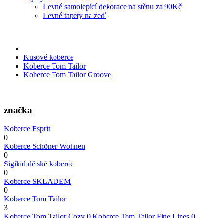
Levné samolepící dekorace na stěnu za 90Kč
Levné tapety na zeď
Kusové koberce
Koberce Tom Tailor
Koberce Tom Tailor Groove
značka
Koberce Esprit
0
Koberce Schöner Wohnen
0
Sigikid dětské koberce
0
Koberce SKLADEM
0
Koberce Tom Tailor
3
Koberce Tom Tailor Cozy
0
Koberce Tom Tailor Fine Lines
0