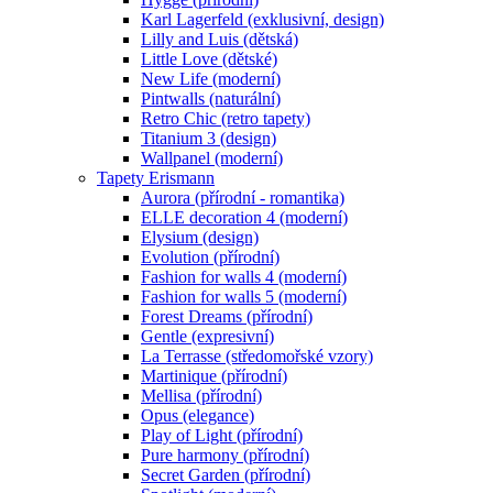
Karl Lagerfeld (exklusivní, design)
Lilly and Luis (dětská)
Little Love (dětské)
New Life (moderní)
Pintwalls (naturální)
Retro Chic (retro tapety)
Titanium 3 (design)
Wallpanel (moderní)
Tapety Erismann
Aurora (přírodní - romantika)
ELLE decoration 4 (moderní)
Elysium (design)
Evolution (přírodní)
Fashion for walls 4 (moderní)
Fashion for walls 5 (moderní)
Forest Dreams (přírodní)
Gentle (expresivní)
La Terrasse (středomořské vzory)
Martinique (přírodní)
Mellisa (přírodní)
Opus (elegance)
Play of Light (přírodní)
Pure harmony (přírodní)
Secret Garden (přírodní)