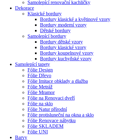
Samolepící renovační kachličky
Dekorace
Klasické bordury
Bordury klasické a květinové vzory
Bordury moderní vzory
Dětské bordury
Samolepící bordury
Bordury dětské vzory
Bordury klasické vzory
Bordury koupelnové vzory
Bordury kuchyňské vzory
Samolepící tapety
Fólie Design
Fólie Dřevo
Fólie Imitace obklady a dlažba
Fólie Metráž
Fólie Mramor
Fólie na Renovaci dveří
Fólie na sklo
Fólie Natur přírodní
Fólie protisluneční na okna a sklo
Fólie Renovace nábytku
Fólie SKLADEM
Fólie UNI
Barvy