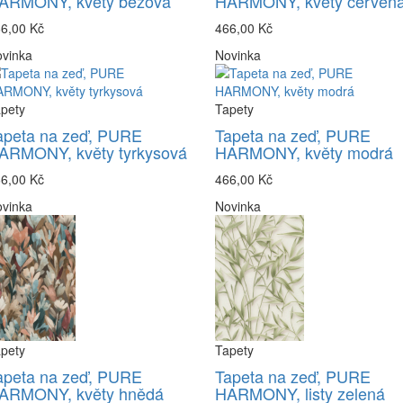
ARMONY, květy béžová
HARMONY, květy červen
6,00 Kč
466,00 Kč
vinka
Novinka
pety
Tapety
apeta na zeď, PURE
Tapeta na zeď, PURE
ARMONY, květy tyrkysová
HARMONY, květy modrá
6,00 Kč
466,00 Kč
vinka
Novinka
pety
Tapety
apeta na zeď, PURE
Tapeta na zeď, PURE
ARMONY, květy hnědá
HARMONY, listy zelená