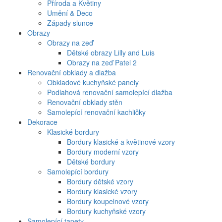
Příroda a Květiny
Umění & Deco
Západy slunce
Obrazy
Obrazy na zeď
Dětské obrazy Lilly and Luis
Obrazy na zeď Patel 2
Renovační obklady a dlažba
Obkladové kuchyňské panely
Podlahová renovační samolepící dlažba
Renovační obklady stěn
Samolepící renovační kachličky
Dekorace
Klasické bordury
Bordury klasické a květinové vzory
Bordury moderní vzory
Dětské bordury
Samolepící bordury
Bordury dětské vzory
Bordury klasické vzory
Bordury koupelnové vzory
Bordury kuchyňské vzory
Samolepící tapety