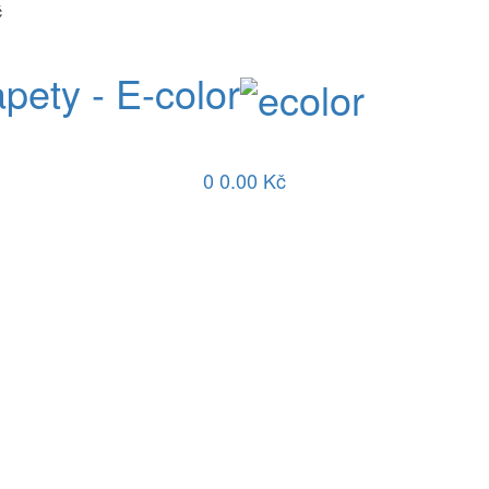
č
apety - E-color
0
0.00 Kč