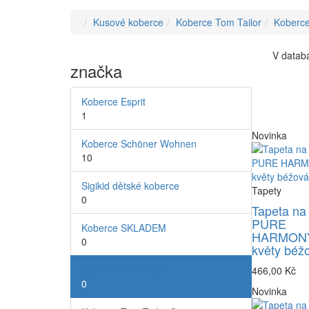
Kusové koberce
Koberce Tom Tailor
Koberce
V databá
značka
Koberce Esprit
1
Novinka
Koberce Schöner Wohnen
10
Sigikid dětské koberce
Tapety
0
Tapeta na
PURE
Koberce SKLADEM
HARMONY
0
květy béž
Koberce Tom Tailor
466,00 Kč
0
Novinka