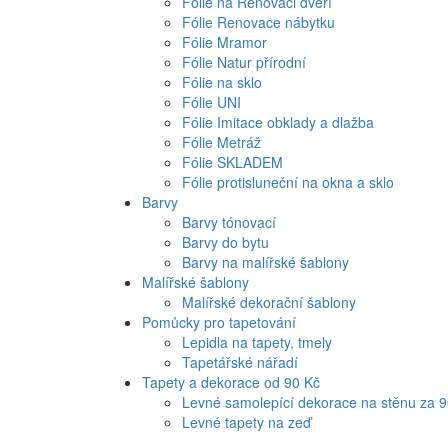
Fólie na Renovaci dveří
Fólie Renovace nábytku
Fólie Mramor
Fólie Natur přírodní
Fólie na sklo
Fólie UNI
Fólie Imitace obklady a dlažba
Fólie Metráž
Fólie SKLADEM
Fólie protisluneční na okna a sklo
Barvy
Barvy tónovací
Barvy do bytu
Barvy na malířské šablony
Malířské šablony
Malířské dekorační šablony
Pomůcky pro tapetování
Lepidla na tapety, tmely
Tapetářské nářadí
Tapety a dekorace od 90 Kč
Levné samolepící dekorace na stěnu za 
Levné tapety na zeď