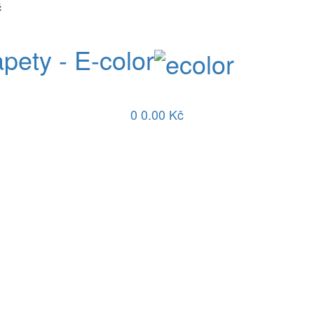
č
apety - E-color
0
0.00 Kč