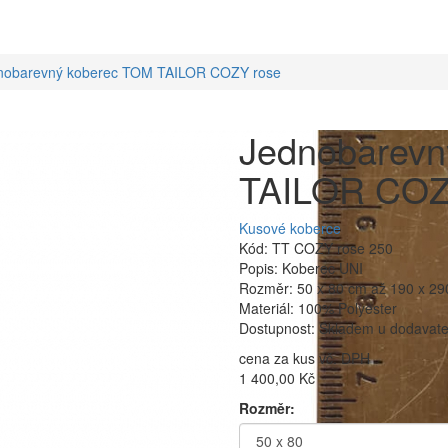
nobarevný koberec TOM TAILOR COZY rose
Jednobarevn
TAILOR COZ
Kusové koberce
Kód: TT COZY rose 250
Popis: Koberec UNI
Rozměr: 50 x 80 cm až 190 x 2
Materiál: 100% Polyester
Dostupnost: Skladem u dodavatel
cena za kus vč. DPH
1 400,00 Kč
Rozměr: