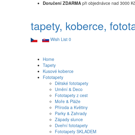
Doručení ZDARMA
při objednávce nad 3000 K
tapety, koberce, fotot
Wish List
0
Home
Tapety
Kusové koberce
Fototapety
Dětské fototapety
Umění & Deco
Fototapety z cest
Moře & Pláže
Příroda a Květiny
Parky & Zahrady
Západy slunce
Dveřní fototapety
Fototapety SKLADEM