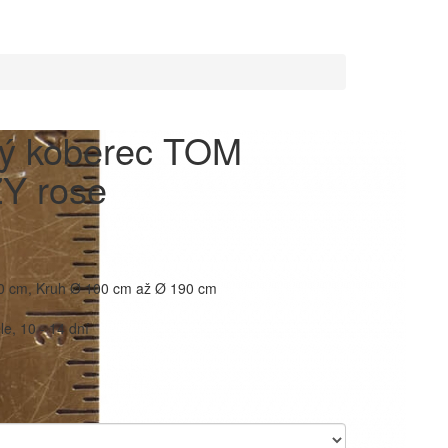
ý koberec TOM
Y rose
90 cm, Kruh Ø 100 cm až Ø 190 cm
e, 10 - 14 dní