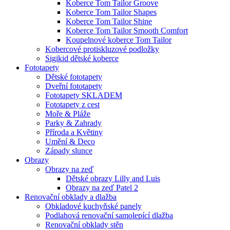
Koberce Tom Tailor Groove
Koberce Tom Tailor Shapes
Koberce Tom Tailor Shine
Koberce Tom Tailor Smooth Comfort
Koupelnové koberce Tom Tailor
Kobercové protiskluzové podložky
Sigikid dětské koberce
Fototapety
Dětské fototapety
Dveřní fototapety
Fototapety SKLADEM
Fototapety z cest
Moře & Pláže
Parky & Zahrady
Příroda a Květiny
Umění & Deco
Západy slunce
Obrazy
Obrazy na zeď
Dětské obrazy Lilly and Luis
Obrazy na zeď Patel 2
Renovační obklady a dlažba
Obkladové kuchyňské panely
Podlahová renovační samolepící dlažba
Renovační obklady stěn