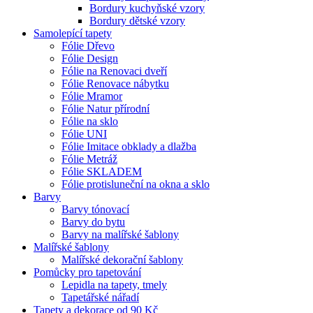
Bordury kuchyňské vzory
Bordury dětské vzory
Samolepící tapety
Fólie Dřevo
Fólie Design
Fólie na Renovaci dveří
Fólie Renovace nábytku
Fólie Mramor
Fólie Natur přírodní
Fólie na sklo
Fólie UNI
Fólie Imitace obklady a dlažba
Fólie Metráž
Fólie SKLADEM
Fólie protisluneční na okna a sklo
Barvy
Barvy tónovací
Barvy do bytu
Barvy na malířské šablony
Malířské šablony
Malířské dekorační šablony
Pomůcky pro tapetování
Lepidla na tapety, tmely
Tapetářské nářadí
Tapety a dekorace od 90 Kč