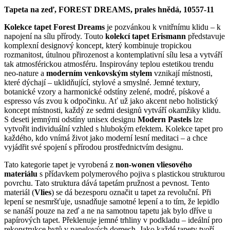
Tapeta na zeď, FOREST DREAMS, prales hnědá, 10557-11
Kolekce tapet Forest Dreams
je pozvánkou k vnitřnímu klidu – k
napojení na sílu přírody.
Touto
kolekcí tapet Erismann
představuje
komplexní designový koncept, který kombinuje tropickou
rozmanitost, útulnou přirozenost a kontemplativní sílu lesa a vytváří
tak atmosférickou atmosféru.
Inspirovány teplou estetikou trendu
neo-nature a
moderním venkovským stylem
vznikají místnosti,
které dýchají – uklidňující, stylové a smyslné.
Jemné textury,
botanické vzory a harmonické odstíny zelené, modré, pískové a
espresso vás zvou k odpočinku.
Ať už jako akcent nebo holistický
koncept místnosti, každý ze sedmi designů vytváří okamžiky klidu.
S deseti jemnými odstíny unisex designu
Modern Pastels
lze
vytvořit individuální vzhled s hlubokým efektem.
Kolekce tapet pro
každého, kdo vnímá život jako moderní lesní meditaci – a chce
vyjádřit své spojení s přírodou prostřednictvím designu.
Tato kategorie tapet je vyrobená z
non-wonen vliesového
materiálu
s přídavkem polymerového pojiva s plastickou strukturou
povrchu. Tato struktura dává tapetám pružnost a pevnost. Tento
materiál (
Vlies
) se dá bezesporu označit u tapet za revoluční. Při
lepení se nesmršťuje, usnadňuje samotné lepení a to tím, že lepidlo
se nanáší pouze na zeď a ne na samotnou tapetu jak bylo dříve u
papírových tapet. Překlenuje jemné trhliny v podkladu – ideální pro
rekonstrukce bytů v panelových domech. Jako každé tapety tvoří