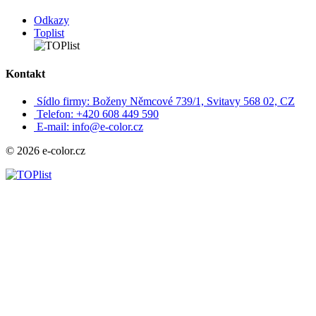
Odkazy
Toplist
Kontakt
Sídlo firmy: Boženy Němcové 739/1, Svitavy 568 02, CZ
Telefon: +420 608 449 590
E-mail: info@e-color.cz
© 2026 e-color.cz