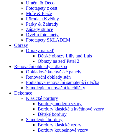
Umění & Deco
Fototapety z cest
Moře & Pláže
Příroda a Květiny
Parky & Zahrady
Západy slunce
Dveřní fototapety
Fototapety SKLADEM
Obrazy
Obrazy na zeď
Dětské obrazy Lilly and Luis
Obrazy na zeď Patel 2
Renovační obklady a dlažba
Obkladové kuchyňské panely
Renovační obklady stěn
Podlahová renovační samolepící dlažba
Samolepící renovační kachličky
Dekorace
Klasické bordury
Bordury moderní vzory
Bordury klasické a květinové vzory
Dětské bordury
Samolepící bordury
Bordury klasické vzory
Bordury koupelnové vzory