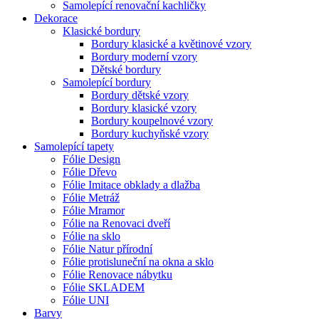
Samolepící renovační kachličky
Dekorace
Klasické bordury
Bordury klasické a květinové vzory
Bordury moderní vzory
Dětské bordury
Samolepící bordury
Bordury dětské vzory
Bordury klasické vzory
Bordury koupelnové vzory
Bordury kuchyňské vzory
Samolepící tapety
Fólie Design
Fólie Dřevo
Fólie Imitace obklady a dlažba
Fólie Metráž
Fólie Mramor
Fólie na Renovaci dveří
Fólie na sklo
Fólie Natur přírodní
Fólie protisluneční na okna a sklo
Fólie Renovace nábytku
Fólie SKLADEM
Fólie UNI
Barvy