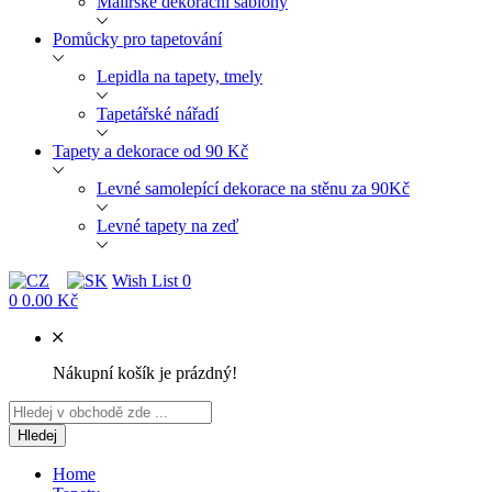
Malířské dekorační šablony
Pomůcky pro tapetování
Lepidla na tapety, tmely
Tapetářské nářadí
Tapety a dekorace od 90 Kč
Levné samolepící dekorace na stěnu za 90Kč
Levné tapety na zeď
Wish List
0
0
0.00 Kč
Nákupní košík je prázdný!
Hledej
Home