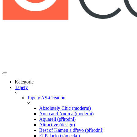
Kategorie
Tapety
Tapety AS-Creation
Absolutely Chic (moderní)
Anna and Andrea (moderní)
Aquarell (přírodní)
Attractive (design)
Best of Kámen a dřevo (přírodní)
El Palacio (zámecké)