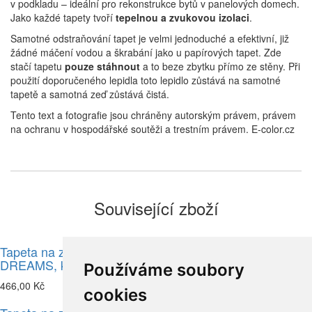
v podkladu – ideální pro rekonstrukce bytů v panelových domech.
Jako každé tapety tvoří
tepelnou a zvukovou izolaci
.
Samotné odstraňování tapet je velmi jednoduché a efektivní, již
žádné máčení vodou a škrabání jako u papírových tapet. Zde
stačí tapetu
pouze stáhnout
a to beze zbytku přímo ze stěny. Při
použití doporučeného lepidla toto lepidlo zůstává na samotné
tapetě a samotná zeď zůstává čistá.
Tento text a fotografie jsou chráněny autorským právem, právem
na ochranu v hospodářské soutěži a trestním právem. E-color.cz
Související zboží
Tapeta na zeď, FOREST
Tapeta na zeď, FOREST
DREAMS, kvítí žlutá
DREAMS, kvítí fialová
Používáme soubory
466,00 Kč
466,00 Kč
cookies