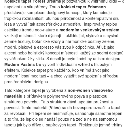
Kolekce tapet Forest Dreams
je pozvánkou k vnitřnímu klidu – k
napojení na sílu přírody.
Touto
kolekcí tapet Erismann
představuje komplexní designový koncept, který kombinuje
tropickou rozmanitost, útulnou přirozenost a kontemplativní sílu
lesa a vytváří tak atmosférickou atmosféru.
Inspirovány teplou
estetikou trendu neo-nature a
moderním venkovským stylem
vznikají místnosti, které dýchají – uklidňující, stylové a smyslné.
Jemné textury, botanické vzory a harmonické odstíny zelené,
modré, pískové a espresso vás zvou k odpočinku.
Ať už jako
akcent nebo holistický koncept místnosti, každý ze sedmi designů
vytváří okamžiky klidu.
S deseti jemnými odstíny unisex designu
Modern Pastels
lze vytvořit individuální vzhled s hlubokým
efektem.
Kolekce tapet pro každého, kdo vnímá život jako
moderní lesní meditaci – a chce vyjádřit své spojení s přírodou
prostřednictvím designu.
Tato kategorie tapet je vyrobená z
non-wonen vliesového
materiálu
s přídavkem polymerového pojiva s plastickou
strukturou povrchu. Tato struktura dává tapetám pružnost a
pevnost. Tento materiál (
Vlies
) se dá bezesporu označit u tapet
za revoluční. Při lepení se nesmršťuje, usnadňuje samotné lepení
a to tím, že lepidlo se nanáší pouze na zeď a ne na samotnou
tapetu jak bylo dříve u papírových tapet. Překlenuje jemné trhliny