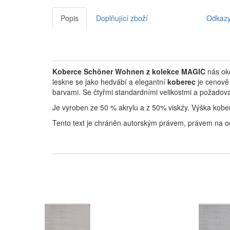
Popis
Doplňující zboží
Odkaz
Koberce Schöner Wohnen z kolekce MAGIC
nás ok
leskne se jako hedvábí a elegantní
koberec
je cenově 
barvami.
Se čtyřmi standardními velikostmi a požadov
Je vyroben ze 50 % akrylu a z 50% viskźy. Výška kober
Tento text je chráněn autorským právem, právem na o