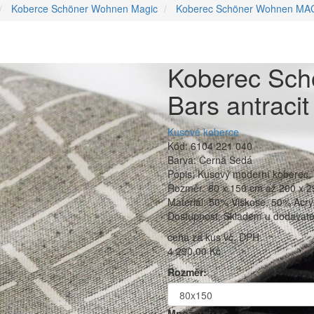
Koberce Schöner Wohnen Magic
Koberec Schöner Wohnen MAGI
Koberec Sc
Bars antracit
Kusové koberce
Kód: 6104 221 040
Barva: Černá Šedá
Popis: Kusový moderní koberec
Rozměr: 80 x 150 cm až 200 x 
Materiál: 50% Viskose, 50% Acry
Dostupnost: Skladem u dodavatel
cena za kus vč. DPH
4 290,00 Kč
Rozměr:
Množství: