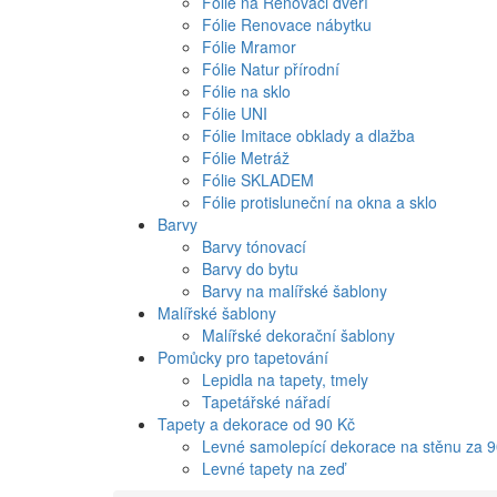
Fólie na Renovaci dveří
Fólie Renovace nábytku
Fólie Mramor
Fólie Natur přírodní
Fólie na sklo
Fólie UNI
Fólie Imitace obklady a dlažba
Fólie Metráž
Fólie SKLADEM
Fólie protisluneční na okna a sklo
Barvy
Barvy tónovací
Barvy do bytu
Barvy na malířské šablony
Malířské šablony
Malířské dekorační šablony
Pomůcky pro tapetování
Lepidla na tapety, tmely
Tapetářské nářadí
Tapety a dekorace od 90 Kč
Levné samolepící dekorace na stěnu za 
Levné tapety na zeď