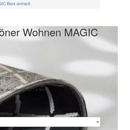
C Bars antracit
höner Wohnen MAGIC
290 cm
l
e, dostupnost do 14 dní