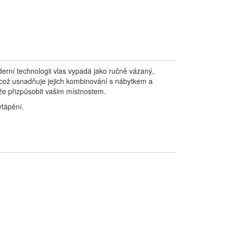
erní technologii vlas vypadá jako ručně vázaný,
, což usnadňuje jejich kombinování s nábytkem a
káže přizpůsobit vašim místnostem.
ytápění.