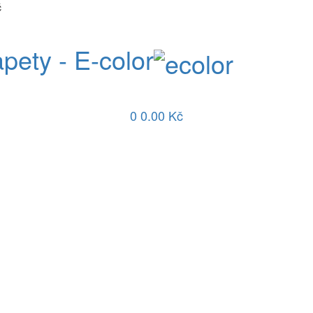
č
apety - E-color
0
0.00 Kč