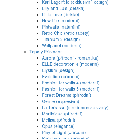
Karl Lagerfeld (exklusivní, design)
Lilly and Luis (dětská)
Little Love (dětské)
New Life (moderní)
Pintwalls (naturální)
Retro Chic (retro tapety)
Titanium 3 (design)
Wallpanel (moderní)
Tapety Erismann
Aurora (přírodní - romantika)
ELLE decoration 4 (moderní)
Elysium (design)
Evolution (přírodní)
Fashion for walls 4 (moderní)
Fashion for walls 5 (moderní)
Forest Dreams (přírodní)
Gentle (expresivní)
La Terrasse (středomořské vzory)
Martinique (přírodní)
Mellisa (přírodní)
Opus (elegance)
Play of Light (přírodní)
Pure harmony (přírodní)