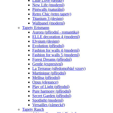
Little Love (dětské)
New Life (moderní)
Pintwalls (naturální)
Retro Chic (retro tapety)
Titanium 3 (design)
Wallpanel (moderní)
Tapety Erismann
Aurora (přírodní - romantika)
ELLE decoration 4 (moderní)
Elysium (design)
Evolution (přírodní)
Fashion for walls 4 (moderní)
Fashion for walls 5 (moderní)
Forest Dreams (přírodní)
Gentle (expresivní)
La Terrasse (středomořské vzory)
Martinique (přírodní)
Mellisa (přírodní)
Opus (elegance)
Play of Light (přírodní)
Pure harmony (přírodní)
Secret Garden (přírodní)
Spotlight (moderní)
Versailles (zámecké)
Tapety Rasch