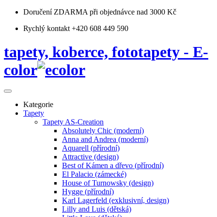
Doručení ZDARMA
při objednávce nad 3000 Kč
Rychlý kontakt +420 608 449 590
tapety, koberce, fototapety - E-
color
Kategorie
Tapety
Tapety AS-Creation
Absolutely Chic (moderní)
Anna and Andrea (moderní)
Aquarell (přírodní)
Attractive (design)
Best of Kámen a dřevo (přírodní)
El Palacio (zámecké)
House of Turnowsky (design)
Hygge (přírodní)
Karl Lagerfeld (exklusivní, design)
Lilly and Luis (dětská)