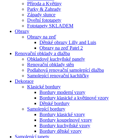
Příroda a Květiny
Parky & Zahrady
Západy slunce
Dveřní fototapety
Fototapety SKLADEM
Obrazy
Obrazy na zeď
Dětské obrazy Lilly and Luis
Obrazy na zeď Patel 2
Renovační obklady a dlažba
Obkladové kuchyňské panely
Renovační obklady stěn
Podlahová renovační samolepící dlažba
Samolepící renovační kachličky
Dekorace
Klasické bordury
Bordury moderní vzory
Bordury klasické a květinové vzory
Dětské bordury
Samolepící bordury
Bordury klasické vzory
Bordury koupelnové vzory
Bordury kuchyňské vzory
Bordury dětské vzory
Samolepící tapety