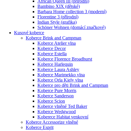
African Queen III (přírodní)
Bambino XIX (dětské)
Barbara Home collection 3 (moderní)
Florentine 3 (přírodní)
Indian Style (grafika)
Schöner Wohnen (domácí značkové)
Kusové koberce
Koberce Brink and Campman
Koberce Atelier vlna
Koberce Decor
Koberce Estella
Koberce Florence Broadhurst
Koberce Harlequin
Koberce Laura Ashley
Koberce Marimekko vlna
Koberce Orla Kiely vlna
Koberce pro děti Brink and Campman
Koberce Pure Morris
Koberce Sanderson
Koberce Scion
Koberce vlněné Ted Baker
Koberce Wedgwood
Koberece Habitat venkovní
Koberce Accessorize vlněné
Koberce Esprit