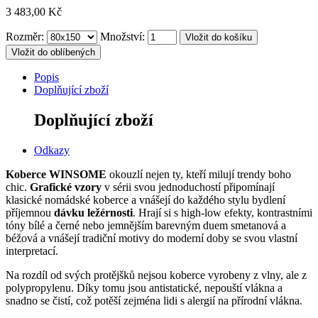
3 483,00 Kč
Rozměr:
Množství:
Vložit do oblíbených
Popis
Doplňující zboží
Doplňující zboží
Odkazy
Koberce WINSOME
okouzlí nejen ty, kteří milují trendy boho
chic.
Grafické vzory
v sérii svou jednoduchostí připomínají
klasické nomádské koberce a vnášejí do každého stylu bydlení
příjemnou
dávku ležérnosti
.
Hrají si s high-low efekty, kontrastními
tóny bílé a černé nebo jemnějším barevným duem smetanová a
béžová a vnášejí tradiční motivy do moderní doby se svou vlastní
interpretací.
Na rozdíl od svých protějšků nejsou koberce vyrobeny z vlny, ale z
polypropylenu.
Díky tomu jsou antistatické, nepouští vlákna a
snadno se čistí, což potěší zejména lidi s alergií na přírodní vlákna.