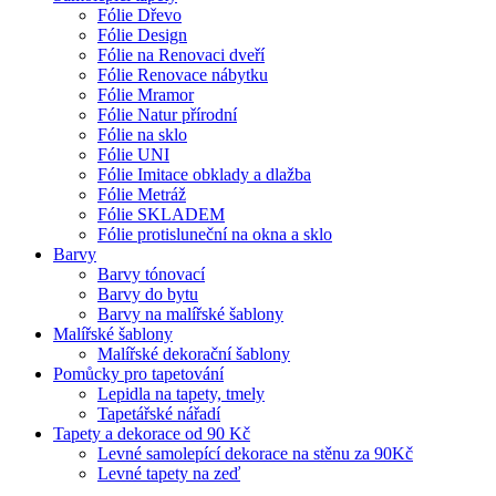
Fólie Dřevo
Fólie Design
Fólie na Renovaci dveří
Fólie Renovace nábytku
Fólie Mramor
Fólie Natur přírodní
Fólie na sklo
Fólie UNI
Fólie Imitace obklady a dlažba
Fólie Metráž
Fólie SKLADEM
Fólie protisluneční na okna a sklo
Barvy
Barvy tónovací
Barvy do bytu
Barvy na malířské šablony
Malířské šablony
Malířské dekorační šablony
Pomůcky pro tapetování
Lepidla na tapety, tmely
Tapetářské nářadí
Tapety a dekorace od 90 Kč
Levné samolepící dekorace na stěnu za 90Kč
Levné tapety na zeď