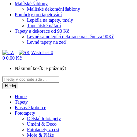
Malířské šablony
Malířské dekorační šablony
Pomůcky pro tapetování
Lepidla na tapety, tmely
Tapetářské nářadí
Tapety a dekorace od 90 Kč
Levné samolepící dekorace na stěnu za 90Kč
Levné tapety na zeď
Wish List
0
0
0.00 Kč
Nákupní košík je prázdný!
Hledej
Home
Tapety
Kusové koberce
Fototapety
Dětské fototapety
Umění & Deco
Fototapety z cest
Moře & Pláže