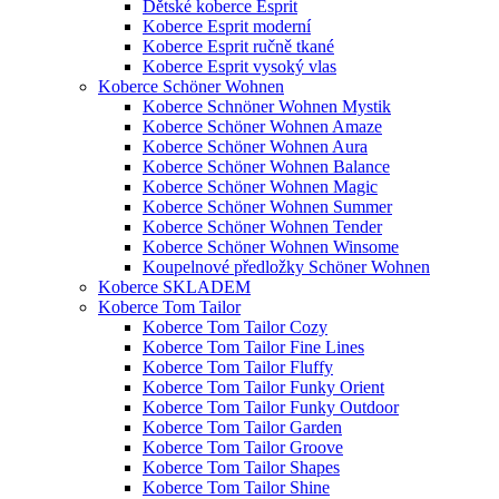
Dětské koberce Esprit
Koberce Esprit moderní
Koberce Esprit ručně tkané
Koberce Esprit vysoký vlas
Koberce Schöner Wohnen
Koberce Schnöner Wohnen Mystik
Koberce Schöner Wohnen Amaze
Koberce Schöner Wohnen Aura
Koberce Schöner Wohnen Balance
Koberce Schöner Wohnen Magic
Koberce Schöner Wohnen Summer
Koberce Schöner Wohnen Tender
Koberce Schöner Wohnen Winsome
Koupelnové předložky Schöner Wohnen
Koberce SKLADEM
Koberce Tom Tailor
Koberce Tom Tailor Cozy
Koberce Tom Tailor Fine Lines
Koberce Tom Tailor Fluffy
Koberce Tom Tailor Funky Orient
Koberce Tom Tailor Funky Outdoor
Koberce Tom Tailor Garden
Koberce Tom Tailor Groove
Koberce Tom Tailor Shapes
Koberce Tom Tailor Shine