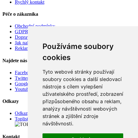
Rychlý kontakt
Péče o zákazníka
Obchodní podmínky
GDPR
Doprava
Jak nakupovat
Používáme soubory
Reklamace
cookies
Najdete nás
Tyto webové stránky používají
Facebook
Twitter
soubory cookies a další sledovací
Google
nástroje s cílem vylepšení
Youtube
uživatelského prostředí, zobrazení
přizpůsobeného obsahu a reklam,
Odkazy
analýzy návštěvnosti webových
Odkazy
stránek a zjištění zdroje
Toplist
návštěvnosti.
Kontakt