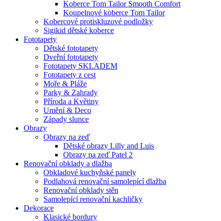
Koberce Tom Tailor Smooth Comfort
Koupelnové koberce Tom Tailor
Kobercové protiskluzové podložky
Sigikid dětské koberce
Fototapety
Dětské fototapety
Dveřní fototapety
Fototapety SKLADEM
Fototapety z cest
Moře & Pláže
Parky & Zahrady
Příroda a Květiny
Umění & Deco
Západy slunce
Obrazy
Obrazy na zeď
Dětské obrazy Lilly and Luis
Obrazy na zeď Patel 2
Renovační obklady a dlažba
Obkladové kuchyňské panely
Podlahová renovační samolepící dlažba
Renovační obklady stěn
Samolepící renovační kachličky
Dekorace
Klasické bordury