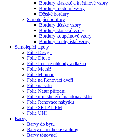
Bordury klasické a květinové vzory
Bordury moderní vzory
Dětské bordury
Samolepící bordury
Bordury dětské vzory
Bordury klasické vzory
Bordury koupelnové vzory
Bordury kuchyňské vzory
Samolepící tapety
Fólie Design
Fólie Dřevo
Fólie Imitace obklady a dlažba
Fólie Metráž
Fólie Mramor
Fólie na Renovaci dveří
Fólie na sklo
Fólie Natur přírodní
Fólie protisluneční na okna a sklo
Fólie Renovace nábytku
Fólie SKLADEM
Fólie UNI
Barvy
Barvy do bytu
Barvy na malířské šablony
Barvy tónovací