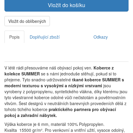
Vložit do oblíbených
Popis
Doplňující zboží
Odkazy
V létě rádi přesouváme náš obývací pokoj ven.
Koberce z
kolekce SUMMER
se s námi jednoduše stěhují, pokud si to
přejeme.
Tyto snadno udržovatelné
tkané koberce SUMMER s
moderní texturou s vysokými a nízkými vrstvami
jsou
vyrobeny z polypropylenu, syntetického vlákna, díky kterému jsou
tyto všestranné koberce odolné vůči nečistotám a povětrnostním
vlivům.
Šest designů v neutrálních barevných provedeních dělá z
tohoto tichého koberce
praktického partnera pro obývací
pokoj a zahradní nábytek.
Výška koberce je 6 mm, materiál 100% Polypropylen.
Kvalita 15500 gr/m². Pro venkovní a vnitřní užití, vysoce odolný,