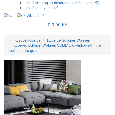
Levné samolepící dekorace na stěnu za 90Kč
Levné tapety na zeď
Wish List
0
0
0.00 Kč
Kusové koberce
Koberce Schöner Wohnen
Koberec Schöner Wohnen SUMMER, venkovní/vnitřní
použití, Links grau