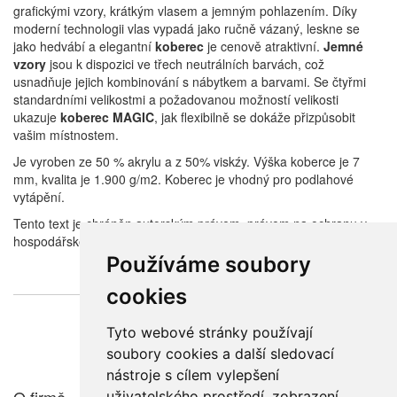
grafickými vzory, krátkým vlasem a jemným pohlazením.
Díky
moderní technologii vlas vypadá jako ručně vázaný, leskne se
jako hedvábí a elegantní
koberec
je cenově atraktivní.
Jemné
vzory
jsou k dispozici ve třech neutrálních barvách, což
usnadňuje jejich kombinování s nábytkem a barvami.
Se čtyřmi
standardními velikostmi a požadovanou možností velikosti
ukazuje
koberec MAGIC
, jak flexibilně se dokáže přizpůsobit
vašim místnostem.
Je vyroben ze 50 % akrylu a z 50% viskźy. Výška koberce je 7
mm, kvalita je 1.900 g/m2. Koberec je vhodný pro podlahové
vytápění.
Tento text je chráněn autorským právem, právem na ochranu v
hospodářské soutěži a trestním právem.
Používáme soubory
cookies
Tyto webové stránky používají
Související zboží
soubory cookies a další sledovací
nástroje s cílem vylepšení
uživatelského prostředí, zobrazení