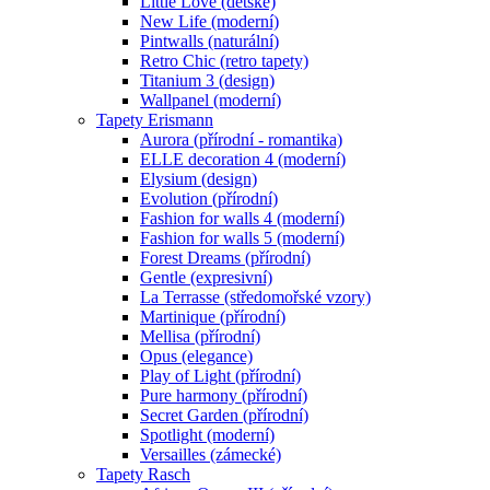
Little Love (dětské)
New Life (moderní)
Pintwalls (naturální)
Retro Chic (retro tapety)
Titanium 3 (design)
Wallpanel (moderní)
Tapety Erismann
Aurora (přírodní - romantika)
ELLE decoration 4 (moderní)
Elysium (design)
Evolution (přírodní)
Fashion for walls 4 (moderní)
Fashion for walls 5 (moderní)
Forest Dreams (přírodní)
Gentle (expresivní)
La Terrasse (středomořské vzory)
Martinique (přírodní)
Mellisa (přírodní)
Opus (elegance)
Play of Light (přírodní)
Pure harmony (přírodní)
Secret Garden (přírodní)
Spotlight (moderní)
Versailles (zámecké)
Tapety Rasch