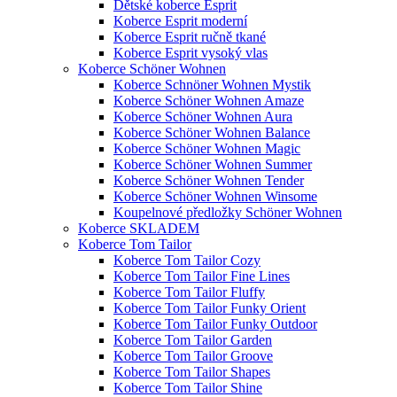
Dětské koberce Esprit
Koberce Esprit moderní
Koberce Esprit ručně tkané
Koberce Esprit vysoký vlas
Koberce Schöner Wohnen
Koberce Schnöner Wohnen Mystik
Koberce Schöner Wohnen Amaze
Koberce Schöner Wohnen Aura
Koberce Schöner Wohnen Balance
Koberce Schöner Wohnen Magic
Koberce Schöner Wohnen Summer
Koberce Schöner Wohnen Tender
Koberce Schöner Wohnen Winsome
Koupelnové předložky Schöner Wohnen
Koberce SKLADEM
Koberce Tom Tailor
Koberce Tom Tailor Cozy
Koberce Tom Tailor Fine Lines
Koberce Tom Tailor Fluffy
Koberce Tom Tailor Funky Orient
Koberce Tom Tailor Funky Outdoor
Koberce Tom Tailor Garden
Koberce Tom Tailor Groove
Koberce Tom Tailor Shapes
Koberce Tom Tailor Shine