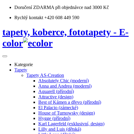
Doručení ZDARMA
při objednávce nad 3000 Kč
Rychlý kontakt +420 608 449 590
tapety, koberce, fototapety - E-
color
Kategorie
Tapety
Tapety AS-Creation
Absolutely Chic (moderní)
Anna and Andrea (moderní)
Aquarell (přírodní)
Attractive (design)
Best of Kámen a dřevo (přírodní)
El Palacio (zámecké)
House of Turnowsky (design)
Hygge (přírodní)
Karl Lagerfeld (exklusivní, design)
Lilly and Luis (dětská)