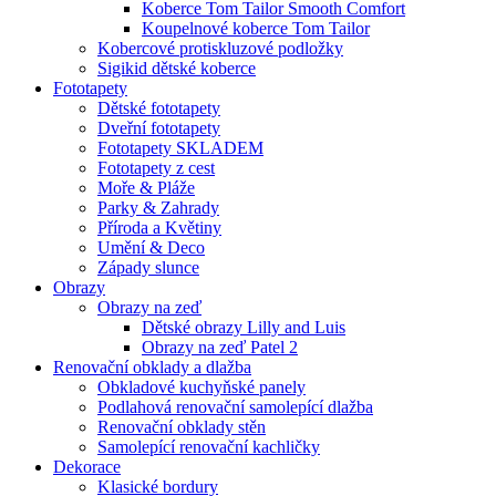
Koberce Tom Tailor Smooth Comfort
Koupelnové koberce Tom Tailor
Kobercové protiskluzové podložky
Sigikid dětské koberce
Fototapety
Dětské fototapety
Dveřní fototapety
Fototapety SKLADEM
Fototapety z cest
Moře & Pláže
Parky & Zahrady
Příroda a Květiny
Umění & Deco
Západy slunce
Obrazy
Obrazy na zeď
Dětské obrazy Lilly and Luis
Obrazy na zeď Patel 2
Renovační obklady a dlažba
Obkladové kuchyňské panely
Podlahová renovační samolepící dlažba
Renovační obklady stěn
Samolepící renovační kachličky
Dekorace
Klasické bordury