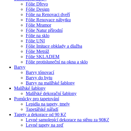
Fólie Dřevo
Fólie Design
Fólie na Renovaci dveří
Fólie Renovace nábytku
Fólie Mramor
Fólie Natur přírodní
Fólie na sklo
Fólie UNI
Fólie Imitace obklady a dlažba
Fólie Metráž
Fólie SKLADEM
Fólie protisluneční na okna a sklo
Barvy
Barvy tónovací
Barvy do bytu
Barvy na malířské šablony
Malířské šablony
Malířské dekorační šablony
Pomůcky pro tapetování
Lepidla na tapety, tmely
Tapetářské nářadí
Tapety a dekorace od 90 Kč
Levné samolepící dekorace na stěnu za 90Kč
Levné tapety na zeď