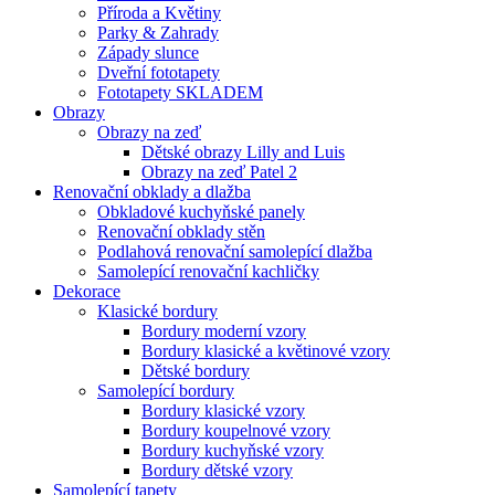
Příroda a Květiny
Parky & Zahrady
Západy slunce
Dveřní fototapety
Fototapety SKLADEM
Obrazy
Obrazy na zeď
Dětské obrazy Lilly and Luis
Obrazy na zeď Patel 2
Renovační obklady a dlažba
Obkladové kuchyňské panely
Renovační obklady stěn
Podlahová renovační samolepící dlažba
Samolepící renovační kachličky
Dekorace
Klasické bordury
Bordury moderní vzory
Bordury klasické a květinové vzory
Dětské bordury
Samolepící bordury
Bordury klasické vzory
Bordury koupelnové vzory
Bordury kuchyňské vzory
Bordury dětské vzory
Samolepící tapety