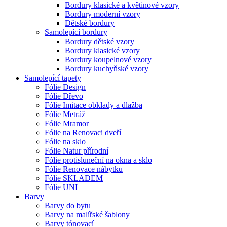
Bordury klasické a květinové vzory
Bordury moderní vzory
Dětské bordury
Samolepící bordury
Bordury dětské vzory
Bordury klasické vzory
Bordury koupelnové vzory
Bordury kuchyňské vzory
Samolepící tapety
Fólie Design
Fólie Dřevo
Fólie Imitace obklady a dlažba
Fólie Metráž
Fólie Mramor
Fólie na Renovaci dveří
Fólie na sklo
Fólie Natur přírodní
Fólie protisluneční na okna a sklo
Fólie Renovace nábytku
Fólie SKLADEM
Fólie UNI
Barvy
Barvy do bytu
Barvy na malířské šablony
Barvy tónovací