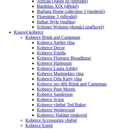
African Queen III (přírodní)
Bambino XIX (dětské)
Barbara Home collection 3 (moderní)
Florentine 3 (přírodní)
Indian Style (grafika)
Schöner Wohnen (domácí značkové)
Kusové koberce
Koberce Brink and Campman
Koberce Atelier vlna
Koberce Decor
Koberce Estella
Koberce Florence Broadhurst
Koberce Harlequin
Koberce Laura Ashley
Koberce Marimekko vlna
Koberce Orla Kiely vlna
Koberce pro děti Brink and Campman
Koberce Pure Morris
Koberce Sanderson
Koberce Scion
Koberce vlněné Ted Baker
Koberce Wedgwood
Koberece Habitat venkovní
Koberce Accessorize vlněné
Koberce Esprit