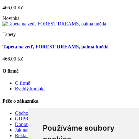
466,00 Kč
Novinka
Tapety
Tapeta na zeď, FOREST DREAMS, palma hnědá
466,00 Kč
O firmě
O firmě
Rychlý kontakt
Péče o zákazníka
Obchodní podmínky
GDPR
Doprava
Používáme soubory
Jak nakupovat
Reklamace