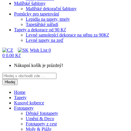
Malířské šablony
Malířské dekorační šablony
Pomůcky pro tapetování
Lepidla na tapety, tmely
Tapetářské nářadí
Tapety a dekorace od 90 Kč
Levné samolepící dekorace na stěnu za 90Kč
Levné tapety na zeď
Wish List
0
0
0.00 Kč
Nákupní košík je prázdný!
Hledej
Home
Tapety
Kusové koberce
Fototapety
Dětské fototapety
Umění & Deco
Fototapety z cest
Moře & Pláže