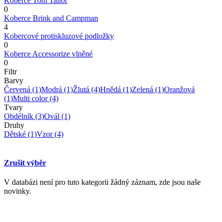
Koberce Tom Tailor
0
Koberce Brink and Campman
4
Kobercové protiskluzové podložky
0
Koberce Accessorize vlněné
0
Filtr
Barvy
Červená
(1)
Modrá
(1)
Žlutá
(4)
Hnědá
(1)
Zelená
(1)
Oranžová
(1)
Multi color
(4)
Tvary
Obdélník
(3)
Ovál
(1)
Druhy
Dětské
(1)
Vzor
(4)
Zrušit výběr
V databázi není pro tuto kategorii žádný záznam, zde jsou naše
novinky.