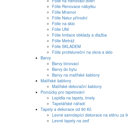
Fólie na Renovaci dveří
Fólie Renovace nábytku
Fólie Mramor
Fólie Natur přírodní
Fólie na sklo
Fólie UNI
Fólie Imitace obklady a dlažba
Fólie Metráž
Fólie SKLADEM
Fólie protisluneční na okna a sklo
Barvy
Barvy tónovací
Barvy do bytu
Barvy na malířské šablony
Malířské šablony
Malířské dekorační šablony
Pomůcky pro tapetování
Lepidla na tapety, tmely
Tapetářské nářadí
Tapety a dekorace od 90 Kč
Levné samolepící dekorace na stěnu za 
Levné tapety na zeď