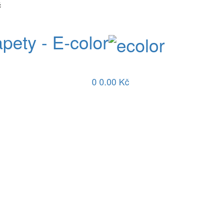
č
apety - E-color
0
0.00 Kč