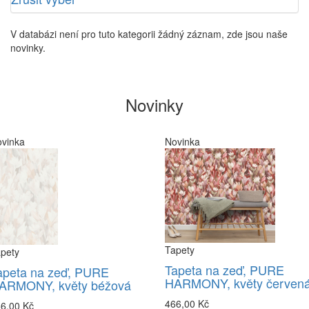
V databázi není pro tuto kategorii žádný záznam, zde jsou naše
novinky.
Novinky
vinka
Novinka
Tapety
pety
Tapeta na zeď, PURE
apeta na zeď, PURE
HARMONY, květy červen
ARMONY, květy béžová
466,00 Kč
6,00 Kč