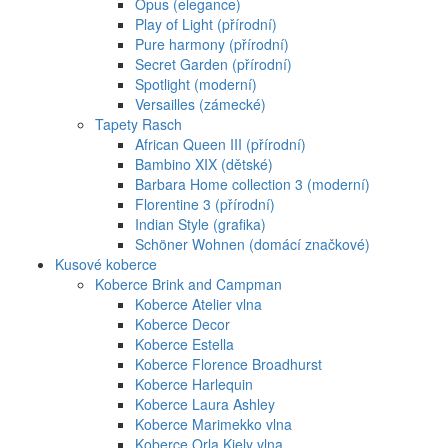
Opus (elegance)
Play of Light (přírodní)
Pure harmony (přírodní)
Secret Garden (přírodní)
Spotlight (moderní)
Versailles (zámecké)
Tapety Rasch
African Queen III (přírodní)
Bambino XIX (dětské)
Barbara Home collection 3 (moderní)
Florentine 3 (přírodní)
Indian Style (grafika)
Schöner Wohnen (domácí značkové)
Kusové koberce
Koberce Brink and Campman
Koberce Atelier vlna
Koberce Decor
Koberce Estella
Koberce Florence Broadhurst
Koberce Harlequin
Koberce Laura Ashley
Koberce Marimekko vlna
Koberce Orla Kiely vlna