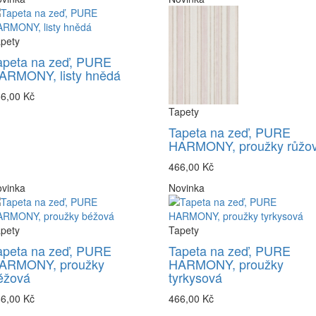
pety
apeta na zeď, PURE
ARMONY, listy hnědá
6,00 Kč
Tapety
Tapeta na zeď, PURE
HARMONY, proužky růžo
466,00 Kč
vinka
Novinka
pety
Tapety
apeta na zeď, PURE
Tapeta na zeď, PURE
ARMONY, proužky
HARMONY, proužky
éžová
tyrkysová
6,00 Kč
466,00 Kč