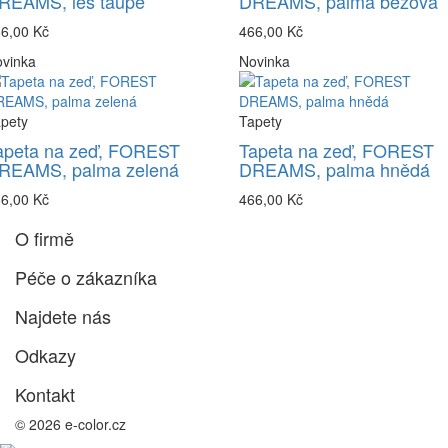
REAMS, les taupe
DREAMS, palma béžová
6,00 Kč
466,00 Kč
vinka
Novinka
pety
Tapety
apeta na zeď, FOREST
Tapeta na zeď, FOREST
REAMS, palma zelená
DREAMS, palma hnědá
6,00 Kč
466,00 Kč
O firmě
Péče o zákazníka
Najdete nás
Odkazy
Kontakt
© 2026 e-color.cz