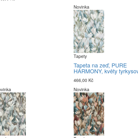
Novinka
Tapety
Tapeta na zeď, PURE
HARMONY, květy tyrkyso
466,00 Kč
vinka
Novinka