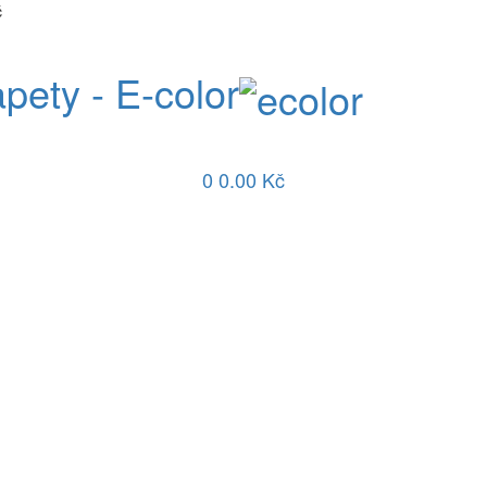
č
apety - E-color
0
0.00 Kč