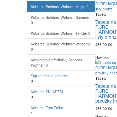
Koberce Schöner Wohnen Magic
0
Tapety
Koberce Schöner Wohnen Summer
Tapeta na
0
PURE
HARMONY
Koberce Schöner Wohnen Tender
0
listy bronz
Koberce Schöner Wohnen Winsome
466,00 Kč
0
Novinka
Koupelnové předložky Schöner
Wohnen
0
Sigikid dětské koberce
Tapety
0
Tapeta na
PURE
Koberce SKLADEM
HARMONY
0
proužky h
Koberce Tom Tailor
466,00 Kč
1
Novinka