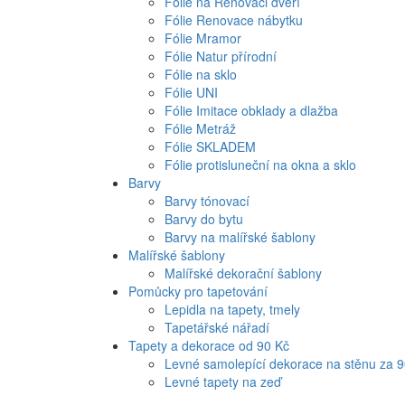
Fólie na Renovaci dveří
Fólie Renovace nábytku
Fólie Mramor
Fólie Natur přírodní
Fólie na sklo
Fólie UNI
Fólie Imitace obklady a dlažba
Fólie Metráž
Fólie SKLADEM
Fólie protisluneční na okna a sklo
Barvy
Barvy tónovací
Barvy do bytu
Barvy na malířské šablony
Malířské šablony
Malířské dekorační šablony
Pomůcky pro tapetování
Lepidla na tapety, tmely
Tapetářské nářadí
Tapety a dekorace od 90 Kč
Levné samolepící dekorace na stěnu za 
Levné tapety na zeď