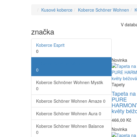
Kusové koberce
Koberce Schöner Wohnen
K
V databá
značka
Koberce Esprit
0
Novinka
Koberce Schöner Wohnen
0
Koberce Schnöner Wohnen Mystik
Tapety
0
Tapeta na
PURE
Koberce Schöner Wohnen Amaze
0
HARMONY
květy béž
Koberce Schöner Wohnen Aura
0
466,00 Kč
Koberce Schöner Wohnen Balance
Novinka
0