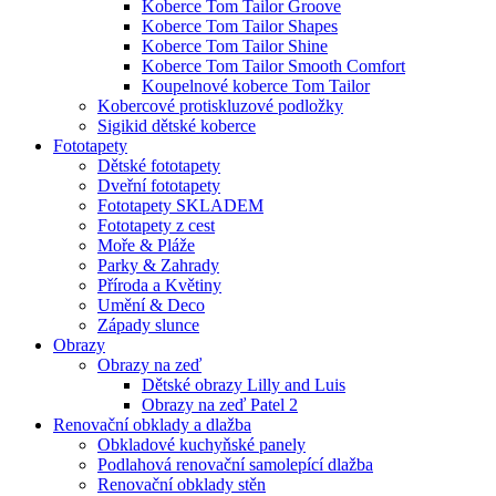
Koberce Tom Tailor Groove
Koberce Tom Tailor Shapes
Koberce Tom Tailor Shine
Koberce Tom Tailor Smooth Comfort
Koupelnové koberce Tom Tailor
Kobercové protiskluzové podložky
Sigikid dětské koberce
Fototapety
Dětské fototapety
Dveřní fototapety
Fototapety SKLADEM
Fototapety z cest
Moře & Pláže
Parky & Zahrady
Příroda a Květiny
Umění & Deco
Západy slunce
Obrazy
Obrazy na zeď
Dětské obrazy Lilly and Luis
Obrazy na zeď Patel 2
Renovační obklady a dlažba
Obkladové kuchyňské panely
Podlahová renovační samolepící dlažba
Renovační obklady stěn