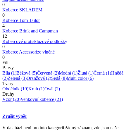
0
Koberce SKLADEM
0
Koberce Tom Tailor
4
Koberce Brink and Campman
12
Kobercové protiskluzové podložky
0
Koberce Accessorize vlněné
0
Filtr
Barvy
Bílá
(1)
Béžová
(5)
Červená
(2)
Modrá
(1)
Žlutá
(1)
Černá
(1)
Hnědá
(2)
Zelená
(3)
Oranžová
(2)
Šedá
(8)
Multi color
(6)
Tvary
Obdélník
(19)
Kruh
(1)
Ovál
(2)
Druhy
Vzor
(20)
Venkovní koberce
(21)
Zrušit výběr
V databázi není pro tuto kategorii žádný záznam, zde jsou naše