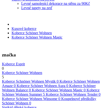
Levné samolepící dekorace na stěnu za 90Kč
Levné tapety na zeď
Kusové koberce
Koberce Schöner Wohnen
Koberce Schöner Wohnen Magic
značka
Koberce Esprit
0
Koberce Schöner Wohnen
5
Koberce Schnöner Wohnen Mystik
0
Koberce Schöner Wohnen
Amaze
0
Koberce Schöner Wohnen Aura
0
Koberce Schöner
Wohnen Balance
0
Koberce Schöner Wohnen Magic
0
Koberce
Schöner Wohnen Summer
5
Koberce Schöner Wohnen Tender
0
Koberce Schöner Wohnen Winsome
0
Koupelnové předložky
Schöner Wohnen
0
Sigikid dětské koberce