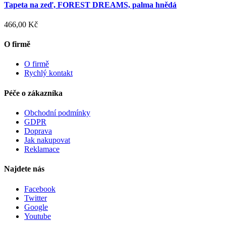
Tapeta na zeď, FOREST DREAMS, palma hnědá
466,00 Kč
O firmě
O firmě
Rychlý kontakt
Péče o zákazníka
Obchodní podmínky
GDPR
Doprava
Jak nakupovat
Reklamace
Najdete nás
Facebook
Twitter
Google
Youtube