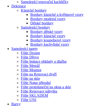
Samolepící renovační kachličky
Dekorace
Klasické bordury
Bordury klasické a květinové vzory
Bordury moderní vzory
Dětské bordury
Samolepící bordury
Bordury dětské vzory
Bordury klasické vzory
Bordury koupelnové vzory
Bordury kuchyňské vzory
Samolepící tapety
Fólie Design
Fólie Dřevo
Fólie Imitace obklady a dlažba
Fólie Metráž
Fólie Mramor
Fólie na Renovaci dveří
Fólie na sklo
Fólie Natur přírodní
Fólie protisluneční na okna a sklo
Fólie Renovace nábytku
Fólie SKLADEM
Fólie UNI
Barvy