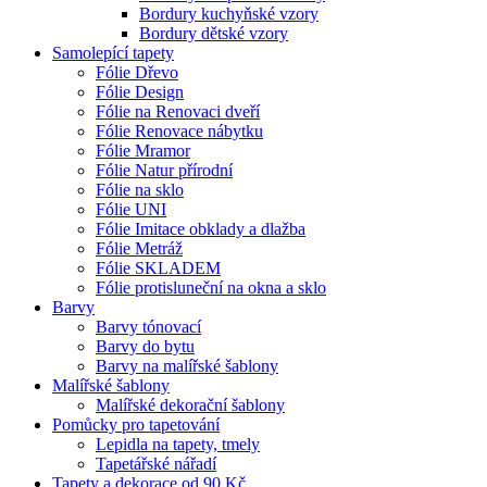
Bordury kuchyňské vzory
Bordury dětské vzory
Samolepící tapety
Fólie Dřevo
Fólie Design
Fólie na Renovaci dveří
Fólie Renovace nábytku
Fólie Mramor
Fólie Natur přírodní
Fólie na sklo
Fólie UNI
Fólie Imitace obklady a dlažba
Fólie Metráž
Fólie SKLADEM
Fólie protisluneční na okna a sklo
Barvy
Barvy tónovací
Barvy do bytu
Barvy na malířské šablony
Malířské šablony
Malířské dekorační šablony
Pomůcky pro tapetování
Lepidla na tapety, tmely
Tapetářské nářadí
Tapety a dekorace od 90 Kč