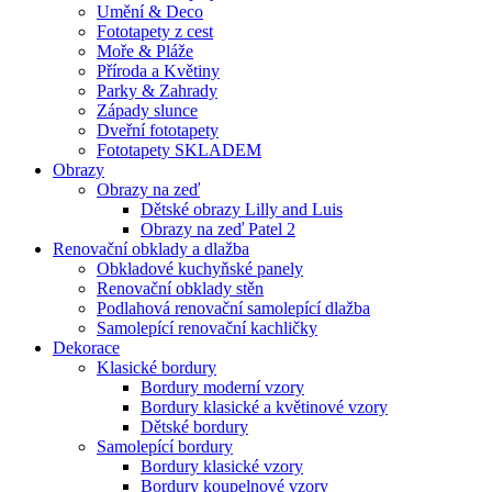
Umění & Deco
Fototapety z cest
Moře & Pláže
Příroda a Květiny
Parky & Zahrady
Západy slunce
Dveřní fototapety
Fototapety SKLADEM
Obrazy
Obrazy na zeď
Dětské obrazy Lilly and Luis
Obrazy na zeď Patel 2
Renovační obklady a dlažba
Obkladové kuchyňské panely
Renovační obklady stěn
Podlahová renovační samolepící dlažba
Samolepící renovační kachličky
Dekorace
Klasické bordury
Bordury moderní vzory
Bordury klasické a květinové vzory
Dětské bordury
Samolepící bordury
Bordury klasické vzory
Bordury koupelnové vzory