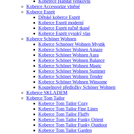
Koberece Habitat venkovní
Koberce Accessorize vlněné
Koberce Esprit
Dětské koberce Esprit
Koberce Esprit moderní
Koberce Esprit ručně tkané
Koberce Esprit vysoký vlas
Koberce Schöner Wohnen
Koberce Schnöner Wohnen Mystik
Koberce Schöner Wohnen Amaze
Koberce Schöner Wohnen Aura
Koberce Schöner Wohnen Balance
Koberce Schöner Wohnen Magic
Koberce Schöner Wohnen Summer
Koberce Schöner Wohnen Tender
Koberce Schöner Wohnen Winsome
Koupelnové předložky Schöner Wohnen
Koberce SKLADEM
Koberce Tom Tailor
Koberce Tom Tailor Cozy
Koberce Tom Tailor Fine Lines
Koberce Tom Tailor Fluffy
Koberce Tom Tailor Funky Orient
Koberce Tom Tailor Funky Outdoor
Koberce Tom Tailor Garden