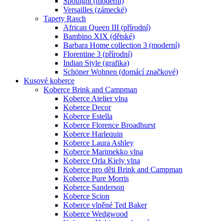
Spotlight (moderní)
Versailles (zámecké)
Tapety Rasch
African Queen III (přírodní)
Bambino XIX (dětské)
Barbara Home collection 3 (moderní)
Florentine 3 (přírodní)
Indian Style (grafika)
Schöner Wohnen (domácí značkové)
Kusové koberce
Koberce Brink and Campman
Koberce Atelier vlna
Koberce Decor
Koberce Estella
Koberce Florence Broadhurst
Koberce Harlequin
Koberce Laura Ashley
Koberce Marimekko vlna
Koberce Orla Kiely vlna
Koberce pro děti Brink and Campman
Koberce Pure Morris
Koberce Sanderson
Koberce Scion
Koberce vlněné Ted Baker
Koberce Wedgwood