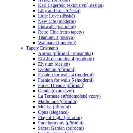
Karl Lagerfeld (exklusivní, design)
Lilly and Luis (dětská)
Little Love (dětské)
New Life (moderní)
Pintwalls (naturální)
Retro Chic (retro tapety)
Titanium 3 (design)
Wallpanel (moderní)
Tapety Erismann
Aurora (přírodní - romantika)
ELLE decoration 4 (moderní)
Elysium (design)
Evolution (přírodní)
Fashion for walls 4 (moderní)
Fashion for walls 5 (moderní)
Forest Dreams (přírodní)
Gentle (expresivní)
La Terrasse (středomořské vzory)
Martinique (přírodní)
Mellisa (přírodní)
Opus (elegance)
Play of Light (přírodní)
Pure harmony (přírodní)
Secret Garden (přírodní)