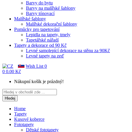
Barvy do bytu
Barvy na malířské šablony
Barvy tónovací
Malířské šablony
Malířské dekorační šablony
Pomůcky pro tapetování
Lepidla na tapety, tmely
Tapetářské nářadí
Tapety a dekorace od 90 Kč
Levné samolepící dekorace na stěnu za 90Kč
Levné tapety na zeď
Wish List
0
0
0.00 Kč
Nákupní košík je prázdný!
Hledej
Home
Tapety
Kusové koberce
Fototapety
Dětské fototapety