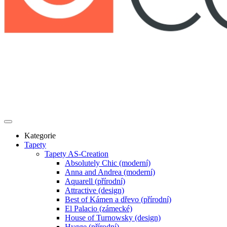
Kategorie
Tapety
Tapety AS-Creation
Absolutely Chic (moderní)
Anna and Andrea (moderní)
Aquarell (přírodní)
Attractive (design)
Best of Kámen a dřevo (přírodní)
El Palacio (zámecké)
House of Turnowsky (design)
Hygge (přírodní)