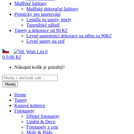
Malířské šablony
Malířské dekorační šablony
Pomůcky pro tapetování
Lepidla na tapety, tmely
Tapetářské nářadí
Tapety a dekorace od 90 Kč
Levné samolepící dekorace na stěnu za 90Kč
Levné tapety na zeď
Wish List
0
0
0.00 Kč
Nákupní košík je prázdný!
Hledej
Home
Tapety
Kusové koberce
Fototapety
Dětské fototapety
Umění & Deco
Fototapety z cest
Moře & Pláže