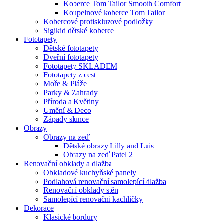
Koberce Tom Tailor Smooth Comfort
Koupelnové koberce Tom Tailor
Kobercové protiskluzové podložky
Sigikid dětské koberce
Fototapety
Dětské fototapety
Dveřní fototapety
Fototapety SKLADEM
Fototapety z cest
Moře & Pláže
Parky & Zahrady
Příroda a Květiny
Umění & Deco
Západy slunce
Obrazy
Obrazy na zeď
Dětské obrazy Lilly and Luis
Obrazy na zeď Patel 2
Renovační obklady a dlažba
Obkladové kuchyňské panely
Podlahová renovační samolepící dlažba
Renovační obklady stěn
Samolepící renovační kachličky
Dekorace
Klasické bordury