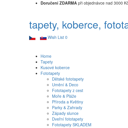
Doručení ZDARMA
při objednávce nad 3000 K
tapety, koberce, fotot
Wish List
0
Home
Tapety
Kusové koberce
Fototapety
Dětské fototapety
Umění & Deco
Fototapety z cest
Moře & Pláže
Příroda a Květiny
Parky & Zahrady
Západy slunce
Dveřní fototapety
Fototapety SKLADEM