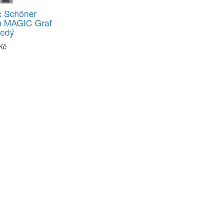
c Schöner
 MAGIC Graf
šedý
Kč