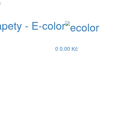
č
apety - E-color
0
0.00 Kč