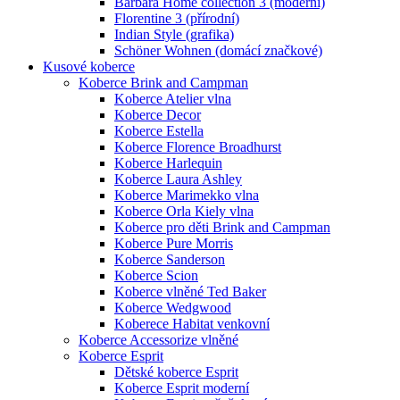
Barbara Home collection 3 (moderní)
Florentine 3 (přírodní)
Indian Style (grafika)
Schöner Wohnen (domácí značkové)
Kusové koberce
Koberce Brink and Campman
Koberce Atelier vlna
Koberce Decor
Koberce Estella
Koberce Florence Broadhurst
Koberce Harlequin
Koberce Laura Ashley
Koberce Marimekko vlna
Koberce Orla Kiely vlna
Koberce pro děti Brink and Campman
Koberce Pure Morris
Koberce Sanderson
Koberce Scion
Koberce vlněné Ted Baker
Koberce Wedgwood
Koberece Habitat venkovní
Koberce Accessorize vlněné
Koberce Esprit
Dětské koberce Esprit
Koberce Esprit moderní