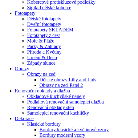
Kobercové protiskluzové podložky
Sigikid dětské koberce
Fototapety
Dětské fototapety
Dveřní fototapety
Fototapety SKLADEM
Fototapety z cest
Moře & Pláže
Parky & Zahrady
Příroda a Květiny
Umění & Deco
Západy slunce
Obrazy
Obrazy na zeď
Dětské obrazy Lilly and Luis
Obrazy na zeď Patel 2
Renovační obklady a dlažba
Obkladové kuchyňské panely
Podlahová renovační samolepící dlažba
Renovační obklady stěn
Samolepící renovační kachličky
Dekorace
Klasické bordury
Bordury klasické a květinové vzory
Bordury moderní vzory