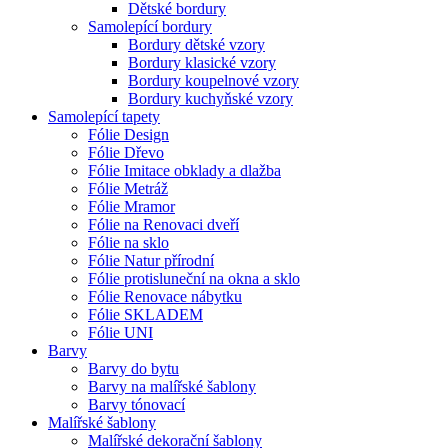
Dětské bordury
Samolepící bordury
Bordury dětské vzory
Bordury klasické vzory
Bordury koupelnové vzory
Bordury kuchyňské vzory
Samolepící tapety
Fólie Design
Fólie Dřevo
Fólie Imitace obklady a dlažba
Fólie Metráž
Fólie Mramor
Fólie na Renovaci dveří
Fólie na sklo
Fólie Natur přírodní
Fólie protisluneční na okna a sklo
Fólie Renovace nábytku
Fólie SKLADEM
Fólie UNI
Barvy
Barvy do bytu
Barvy na malířské šablony
Barvy tónovací
Malířské šablony
Malířské dekorační šablony