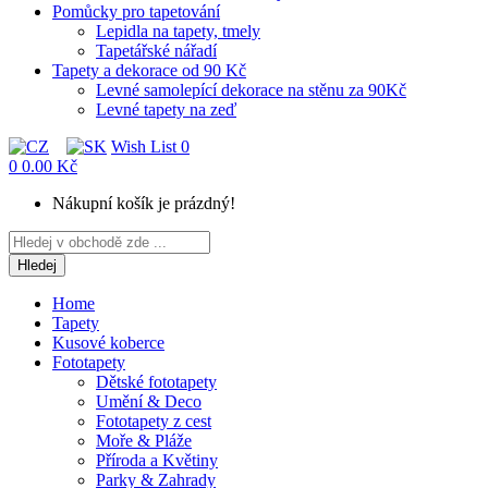
Pomůcky pro tapetování
Lepidla na tapety, tmely
Tapetářské nářadí
Tapety a dekorace od 90 Kč
Levné samolepící dekorace na stěnu za 90Kč
Levné tapety na zeď
Wish List
0
0
0.00 Kč
Nákupní košík je prázdný!
Hledej
Home
Tapety
Kusové koberce
Fototapety
Dětské fototapety
Umění & Deco
Fototapety z cest
Moře & Pláže
Příroda a Květiny
Parky & Zahrady