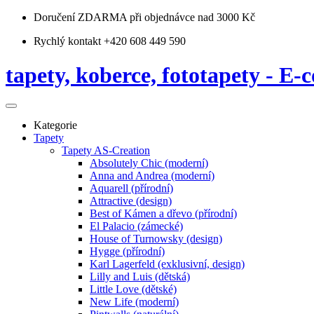
Doručení ZDARMA
při objednávce nad 3000 Kč
Rychlý kontakt +420 608 449 590
tapety, koberce, fototapety - E-c
Kategorie
Tapety
Tapety AS-Creation
Absolutely Chic (moderní)
Anna and Andrea (moderní)
Aquarell (přírodní)
Attractive (design)
Best of Kámen a dřevo (přírodní)
El Palacio (zámecké)
House of Turnowsky (design)
Hygge (přírodní)
Karl Lagerfeld (exklusivní, design)
Lilly and Luis (dětská)
Little Love (dětské)
New Life (moderní)