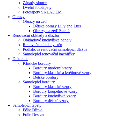
Západy slunce
Dveřní fototapety
Fototapety SKLADEM
Obrazy
Obrazy na zeď
Dětské obrazy Lilly and Luis
Obrazy na zeď Patel 2
Renovační obklady a dlažba
Obkladové kuchyňské panely
Renovační obklady stěn
Podlahová renovační samolepící dlažba
Samolepící renovační kachličky
Dekorace
Klasické bordury
Bordury moderní vzory
Bordury klasické a květinové vzory
Dětské bordury
Samolepící bordury
Bordury klasické vzory
Bordury koupelnové vzory
Bordury kuchyňské vzory
Bordury dětské vzory
Samolepící tapety
Fólie Dřevo
Fólie Design