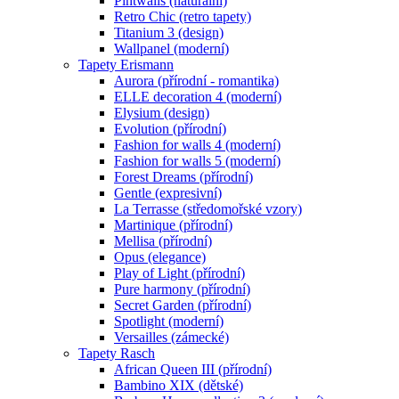
Pintwalls (naturální)
Retro Chic (retro tapety)
Titanium 3 (design)
Wallpanel (moderní)
Tapety Erismann
Aurora (přírodní - romantika)
ELLE decoration 4 (moderní)
Elysium (design)
Evolution (přírodní)
Fashion for walls 4 (moderní)
Fashion for walls 5 (moderní)
Forest Dreams (přírodní)
Gentle (expresivní)
La Terrasse (středomořské vzory)
Martinique (přírodní)
Mellisa (přírodní)
Opus (elegance)
Play of Light (přírodní)
Pure harmony (přírodní)
Secret Garden (přírodní)
Spotlight (moderní)
Versailles (zámecké)
Tapety Rasch
African Queen III (přírodní)
Bambino XIX (dětské)