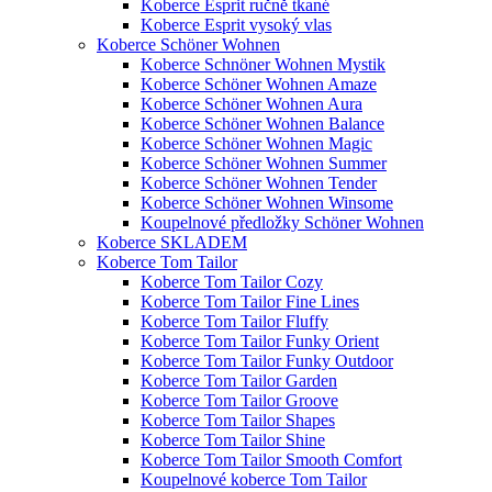
Koberce Esprit ručně tkané
Koberce Esprit vysoký vlas
Koberce Schöner Wohnen
Koberce Schnöner Wohnen Mystik
Koberce Schöner Wohnen Amaze
Koberce Schöner Wohnen Aura
Koberce Schöner Wohnen Balance
Koberce Schöner Wohnen Magic
Koberce Schöner Wohnen Summer
Koberce Schöner Wohnen Tender
Koberce Schöner Wohnen Winsome
Koupelnové předložky Schöner Wohnen
Koberce SKLADEM
Koberce Tom Tailor
Koberce Tom Tailor Cozy
Koberce Tom Tailor Fine Lines
Koberce Tom Tailor Fluffy
Koberce Tom Tailor Funky Orient
Koberce Tom Tailor Funky Outdoor
Koberce Tom Tailor Garden
Koberce Tom Tailor Groove
Koberce Tom Tailor Shapes
Koberce Tom Tailor Shine
Koberce Tom Tailor Smooth Comfort
Koupelnové koberce Tom Tailor