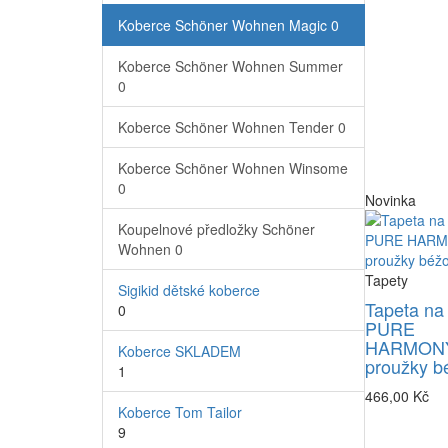
Koberce Schöner Wohnen Magic
0
Koberce Schöner Wohnen Summer
0
Koberce Schöner Wohnen Tender
0
Koberce Schöner Wohnen Winsome
0
Novinka
Koupelnové předložky Schöner
Wohnen
0
Tapety
Sigikid dětské koberce
Tapeta na
0
PURE
HARMONY
Koberce SKLADEM
proužky b
1
466,00 Kč
Koberce Tom Tailor
9