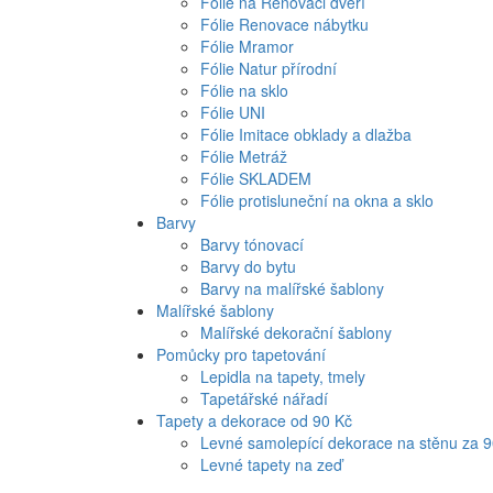
Fólie na Renovaci dveří
Fólie Renovace nábytku
Fólie Mramor
Fólie Natur přírodní
Fólie na sklo
Fólie UNI
Fólie Imitace obklady a dlažba
Fólie Metráž
Fólie SKLADEM
Fólie protisluneční na okna a sklo
Barvy
Barvy tónovací
Barvy do bytu
Barvy na malířské šablony
Malířské šablony
Malířské dekorační šablony
Pomůcky pro tapetování
Lepidla na tapety, tmely
Tapetářské nářadí
Tapety a dekorace od 90 Kč
Levné samolepící dekorace na stěnu za 
Levné tapety na zeď