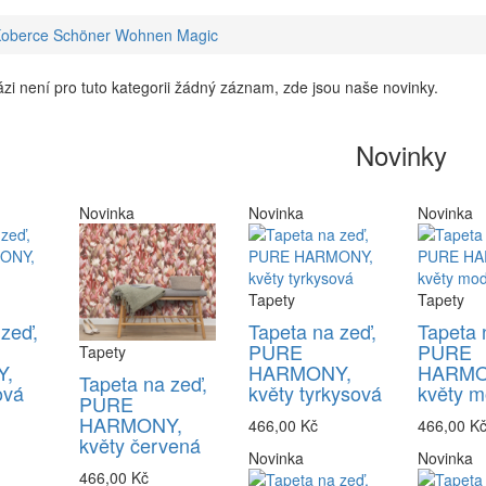
oberce Schöner Wohnen Magic
zi není pro tuto kategorii žádný záznam, zde jsou naše novinky.
Novinky
Novinka
Novinka
Novinka
Tapety
Tapety
 zeď,
Tapeta na zeď,
Tapeta 
PURE
PURE
Tapety
,
HARMONY,
HARMO
Tapeta na zeď,
ová
květy tyrkysová
květy m
PURE
HARMONY,
466,00 Kč
466,00 K
květy červená
Novinka
Novinka
466,00 Kč