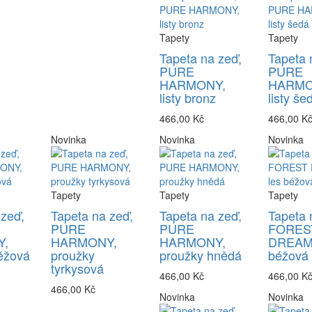
Tapety
Tapety
Tapeta na zeď,
Tapeta 
PURE
PURE
HARMONY,
HARMO
listy bronz
listy še
466,00 Kč
466,00 K
Novinka
Novinka
Novinka
Tapety
Tapety
Tapety
 zeď,
Tapeta na zeď,
Tapeta na zeď,
Tapeta 
PURE
PURE
FORES
,
HARMONY,
HARMONY,
DREAMS
éžová
proužky
proužky hnědá
béžová
tyrkysová
466,00 Kč
466,00 K
466,00 Kč
Novinka
Novinka