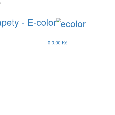
č
apety - E-color
0
0.00 Kč