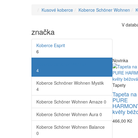
Kusové koberce
Koberce Schöner Wohnen
K
V databá
značka
Koberce Esprit
6
Novinka
Koberce Schöner Wohnen
4
Koberce Schnöner Wohnen Mystik
Tapety
4
Tapeta na
PURE
Koberce Schöner Wohnen Amaze
0
HARMONY
květy béž
Koberce Schöner Wohnen Aura
0
466,00 Kč
Koberce Schöner Wohnen Balance
0