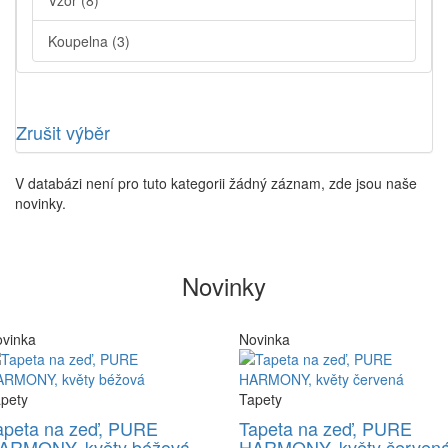
Vzor
(8)
Koupelna
(3)
Zrušit výběr
V databázi není pro tuto kategorii žádný záznam, zde jsou naše
novinky.
Novinky
vinka
Novinka
pety
Tapety
apeta na zeď, PURE
Tapeta na zeď, PURE
ARMONY, květy béžová
HARMONY, květy červen