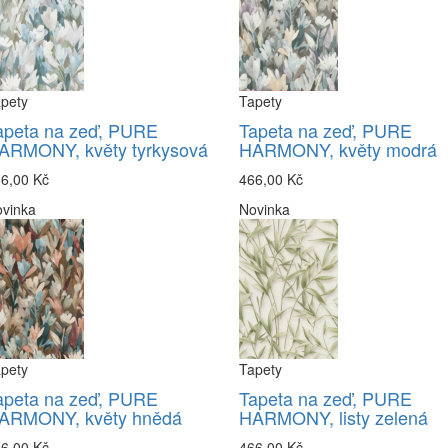
pety
Tapety
apeta na zeď, PURE
Tapeta na zeď, PURE
ARMONY, květy tyrkysová
HARMONY, květy modrá
6,00 Kč
466,00 Kč
vinka
Novinka
pety
Tapety
apeta na zeď, PURE
Tapeta na zeď, PURE
ARMONY, květy hnědá
HARMONY, listy zelená
6,00 Kč
466,00 Kč