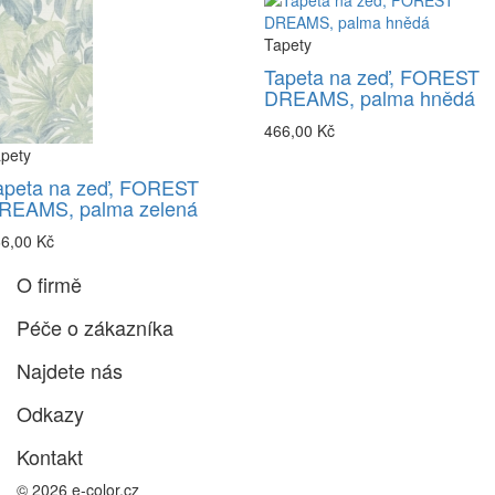
Tapety
Tapeta na zeď, FOREST
DREAMS, palma hnědá
466,00 Kč
pety
apeta na zeď, FOREST
REAMS, palma zelená
6,00 Kč
O firmě
Péče o zákazníka
Najdete nás
Odkazy
Kontakt
© 2026 e-color.cz