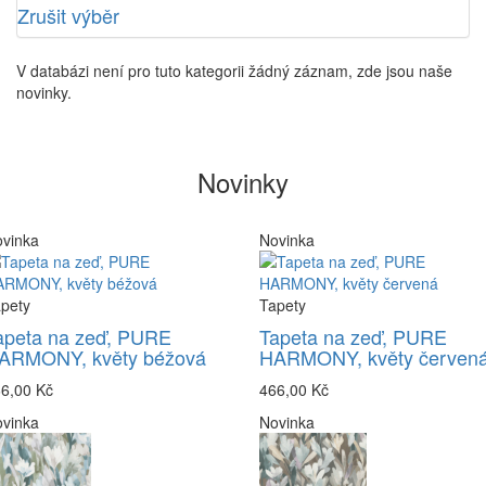
Zrušit výběr
V databázi není pro tuto kategorii žádný záznam, zde jsou naše
novinky.
Novinky
vinka
Novinka
pety
Tapety
apeta na zeď, PURE
Tapeta na zeď, PURE
ARMONY, květy béžová
HARMONY, květy červen
6,00 Kč
466,00 Kč
vinka
Novinka