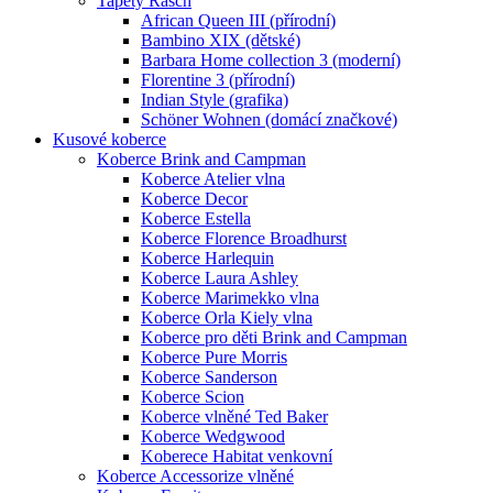
Tapety Rasch
African Queen III (přírodní)
Bambino XIX (dětské)
Barbara Home collection 3 (moderní)
Florentine 3 (přírodní)
Indian Style (grafika)
Schöner Wohnen (domácí značkové)
Kusové koberce
Koberce Brink and Campman
Koberce Atelier vlna
Koberce Decor
Koberce Estella
Koberce Florence Broadhurst
Koberce Harlequin
Koberce Laura Ashley
Koberce Marimekko vlna
Koberce Orla Kiely vlna
Koberce pro děti Brink and Campman
Koberce Pure Morris
Koberce Sanderson
Koberce Scion
Koberce vlněné Ted Baker
Koberce Wedgwood
Koberece Habitat venkovní
Koberce Accessorize vlněné