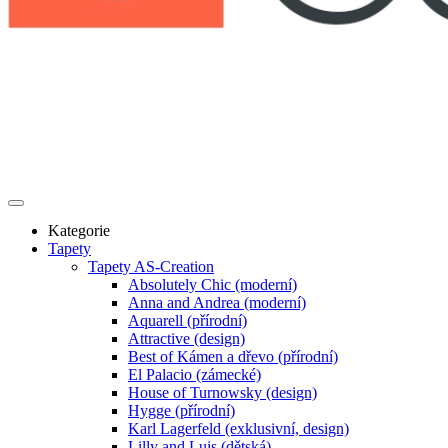
Kategorie
Tapety
Tapety AS-Creation
Absolutely Chic (moderní)
Anna and Andrea (moderní)
Aquarell (přírodní)
Attractive (design)
Best of Kámen a dřevo (přírodní)
El Palacio (zámecké)
House of Turnowsky (design)
Hygge (přírodní)
Karl Lagerfeld (exklusivní, design)
Lilly and Luis (dětská)