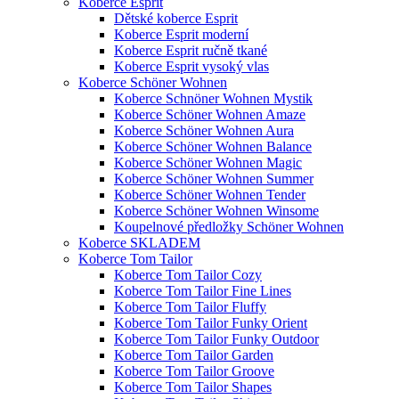
Koberce Esprit
Dětské koberce Esprit
Koberce Esprit moderní
Koberce Esprit ručně tkané
Koberce Esprit vysoký vlas
Koberce Schöner Wohnen
Koberce Schnöner Wohnen Mystik
Koberce Schöner Wohnen Amaze
Koberce Schöner Wohnen Aura
Koberce Schöner Wohnen Balance
Koberce Schöner Wohnen Magic
Koberce Schöner Wohnen Summer
Koberce Schöner Wohnen Tender
Koberce Schöner Wohnen Winsome
Koupelnové předložky Schöner Wohnen
Koberce SKLADEM
Koberce Tom Tailor
Koberce Tom Tailor Cozy
Koberce Tom Tailor Fine Lines
Koberce Tom Tailor Fluffy
Koberce Tom Tailor Funky Orient
Koberce Tom Tailor Funky Outdoor
Koberce Tom Tailor Garden
Koberce Tom Tailor Groove
Koberce Tom Tailor Shapes