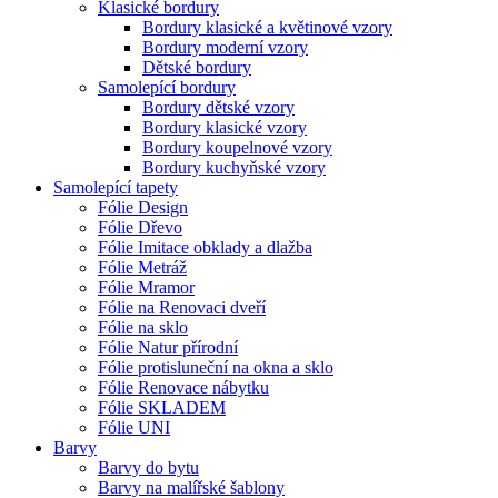
Klasické bordury
Bordury klasické a květinové vzory
Bordury moderní vzory
Dětské bordury
Samolepící bordury
Bordury dětské vzory
Bordury klasické vzory
Bordury koupelnové vzory
Bordury kuchyňské vzory
Samolepící tapety
Fólie Design
Fólie Dřevo
Fólie Imitace obklady a dlažba
Fólie Metráž
Fólie Mramor
Fólie na Renovaci dveří
Fólie na sklo
Fólie Natur přírodní
Fólie protisluneční na okna a sklo
Fólie Renovace nábytku
Fólie SKLADEM
Fólie UNI
Barvy
Barvy do bytu
Barvy na malířské šablony