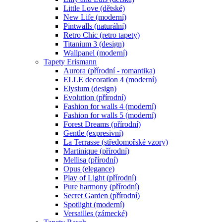
Little Love (dětské)
New Life (moderní)
Pintwalls (naturální)
Retro Chic (retro tapety)
Titanium 3 (design)
Wallpanel (moderní)
Tapety Erismann
Aurora (přírodní - romantika)
ELLE decoration 4 (moderní)
Elysium (design)
Evolution (přírodní)
Fashion for walls 4 (moderní)
Fashion for walls 5 (moderní)
Forest Dreams (přírodní)
Gentle (expresivní)
La Terrasse (středomořské vzory)
Martinique (přírodní)
Mellisa (přírodní)
Opus (elegance)
Play of Light (přírodní)
Pure harmony (přírodní)
Secret Garden (přírodní)
Spotlight (moderní)
Versailles (zámecké)