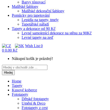
Barvy tónovací
Malířské šablony
Malířské dekorační šablony
Pomůcky pro tapetování
Lepidla na tapety, tmely
Tapetářské nářadí
Tapety a dekorace od 90 Kč
Levné samolepící dekorace na stěnu za 90Kč
Levné tapety na zeď
Wish List
0
0
0.00 Kč
Nákupní košík je prázdný!
Hledej
Home
Tapety
Kusové koberce
Fototapety
Dětské fototapety
Umění & Deco
Fototapety z cest