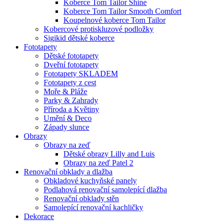
Koberce Tom Tailor Shine
Koberce Tom Tailor Smooth Comfort
Koupelnové koberce Tom Tailor
Kobercové protiskluzové podložky
Sigikid dětské koberce
Fototapety
Dětské fototapety
Dveřní fototapety
Fototapety SKLADEM
Fototapety z cest
Moře & Pláže
Parky & Zahrady
Příroda a Květiny
Umění & Deco
Západy slunce
Obrazy
Obrazy na zeď
Dětské obrazy Lilly and Luis
Obrazy na zeď Patel 2
Renovační obklady a dlažba
Obkladové kuchyňské panely
Podlahová renovační samolepící dlažba
Renovační obklady stěn
Samolepící renovační kachličky
Dekorace