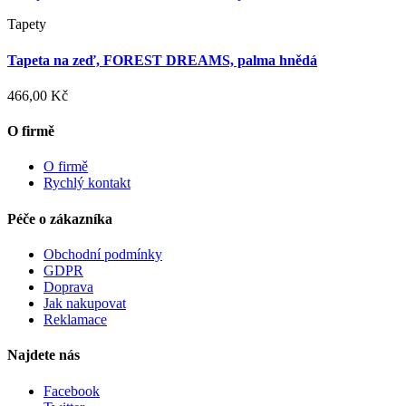
Tapety
Tapeta na zeď, FOREST DREAMS, palma hnědá
466,00 Kč
O firmě
O firmě
Rychlý kontakt
Péče o zákazníka
Obchodní podmínky
GDPR
Doprava
Jak nakupovat
Reklamace
Najdete nás
Facebook