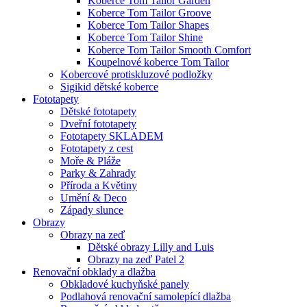
Koberce Tom Tailor Garden
Koberce Tom Tailor Groove
Koberce Tom Tailor Shapes
Koberce Tom Tailor Shine
Koberce Tom Tailor Smooth Comfort
Koupelnové koberce Tom Tailor
Kobercové protiskluzové podložky
Sigikid dětské koberce
Fototapety
Dětské fototapety
Dveřní fototapety
Fototapety SKLADEM
Fototapety z cest
Moře & Pláže
Parky & Zahrady
Příroda a Květiny
Umění & Deco
Západy slunce
Obrazy
Obrazy na zeď
Dětské obrazy Lilly and Luis
Obrazy na zeď Patel 2
Renovační obklady a dlažba
Obkladové kuchyňské panely
Podlahová renovační samolepící dlažba