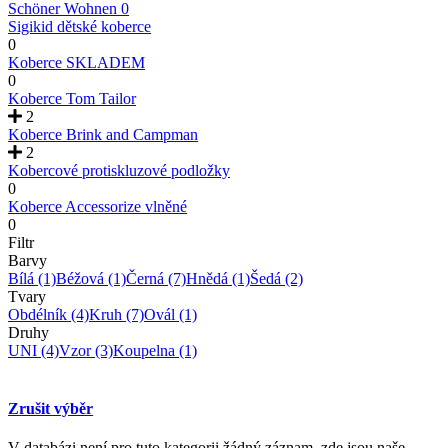
Schöner Wohnen
0
Sigikid dětské koberce
0
Koberce SKLADEM
0
Koberce Tom Tailor
2
Koberce Brink and Campman
2
Kobercové protiskluzové podložky
0
Koberce Accessorize vlněné
0
Filtr
Barvy
Bílá
(1)
Béžová
(1)
Černá
(7)
Hnědá
(1)
Šedá
(2)
Tvary
Obdélník
(4)
Kruh
(7)
Ovál
(1)
Druhy
UNI
(4)
Vzor
(3)
Koupelna
(1)
Zrušit výběr
V databázi není pro tuto kategorii žádný záznam, zde jsou naše