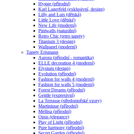
Hygge (přírodní)
Karl Lagerfeld (exklusivní, design)
Lilly and Luis (dětská)
Little Love (dětské)
New Life (moderní)
Pintwalls (naturální)
Retro Chic (retro tapety)
Titanium 3 (design)
Wallpanel (moderní)
Tapety Erismann
Aurora (přírodní - romantika)
ELLE decoration 4 (moderní)
Elysium (design)
Evolution (přírodní)
Fashion for walls 4 (moderní)
Fashion for walls 5 (moderní)
Forest Dreams (přírodní)
Gentle (expresivní)
La Terrasse (středomořské vzory)
Martinique (přírodní)
Mellisa (přírodní)
Opus (elegance)
Play of Light (přírodní)
Pure harmony (přírodní)
Secret Garden (přírodní)