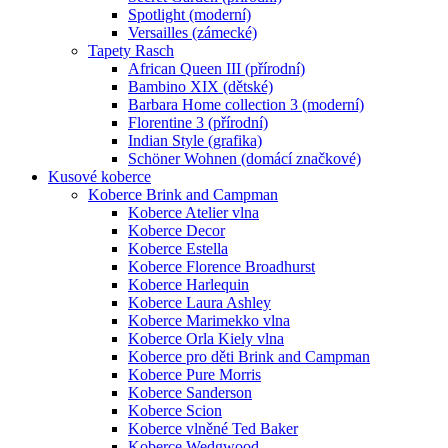
Spotlight (moderní)
Versailles (zámecké)
Tapety Rasch
African Queen III (přírodní)
Bambino XIX (dětské)
Barbara Home collection 3 (moderní)
Florentine 3 (přírodní)
Indian Style (grafika)
Schöner Wohnen (domácí značkové)
Kusové koberce
Koberce Brink and Campman
Koberce Atelier vlna
Koberce Decor
Koberce Estella
Koberce Florence Broadhurst
Koberce Harlequin
Koberce Laura Ashley
Koberce Marimekko vlna
Koberce Orla Kiely vlna
Koberce pro děti Brink and Campman
Koberce Pure Morris
Koberce Sanderson
Koberce Scion
Koberce vlněné Ted Baker
Koberce Wedgwood