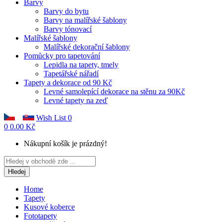
Barvy
Barvy do bytu
Barvy na malířské šablony
Barvy tónovací
Malířské šablony
Malířské dekorační šablony
Pomůcky pro tapetování
Lepidla na tapety, tmely
Tapetářské nářadí
Tapety a dekorace od 90 Kč
Levné samolepící dekorace na stěnu za 90Kč
Levné tapety na zeď
Wish List
0
0
0.00 Kč
Nákupní košík je prázdný!
Hledej
Home
Tapety
Kusové koberce
Fototapety