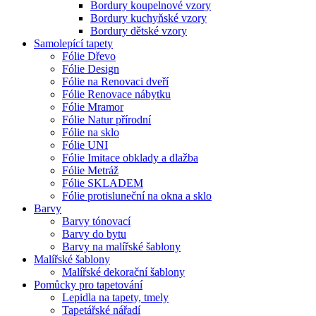
Bordury koupelnové vzory
Bordury kuchyňské vzory
Bordury dětské vzory
Samolepící tapety
Fólie Dřevo
Fólie Design
Fólie na Renovaci dveří
Fólie Renovace nábytku
Fólie Mramor
Fólie Natur přírodní
Fólie na sklo
Fólie UNI
Fólie Imitace obklady a dlažba
Fólie Metráž
Fólie SKLADEM
Fólie protisluneční na okna a sklo
Barvy
Barvy tónovací
Barvy do bytu
Barvy na malířské šablony
Malířské šablony
Malířské dekorační šablony
Pomůcky pro tapetování
Lepidla na tapety, tmely
Tapetářské nářadí