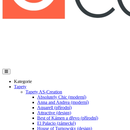
Kategorie
Tapety
Tapety AS-Creation
Absolutely Chic (moderní)
Anna and Andrea (moderní)
Aquarell (přírodní)
Attractive (design)
Best of Kámen a dřevo (přírodní)
El Palacio (zámecké)
House of Turnowsky (design)