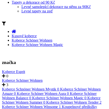
Tapety a dekorace od 90 Kč
Levné samolepící dekorace na stěnu za 90Kč
Levné tapety na zeď
Kusové koberce
Koberce Schöner Wohnen
Koberce Schöner Wohnen Magic
značka
Koberce Esprit
0
Koberce Schöner Wohnen
3
Koberce Schnöner Wohnen Mystik
0
Koberce Schöner Wohnen
Amaze
0
Koberce Schöner Wohnen Aura
0
Koberce Schöner
Wohnen Balance
0
Koberce Schöner Wohnen Magic
0
Koberce
Schöner Wohnen Summer
0
Koberce Schöner Wohnen Tender
2
Koberce Schöner Wohnen Winsome
1
Koupelnové předložky