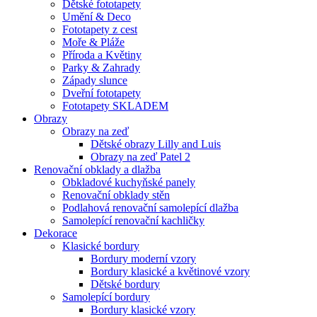
Dětské fototapety
Umění & Deco
Fototapety z cest
Moře & Pláže
Příroda a Květiny
Parky & Zahrady
Západy slunce
Dveřní fototapety
Fototapety SKLADEM
Obrazy
Obrazy na zeď
Dětské obrazy Lilly and Luis
Obrazy na zeď Patel 2
Renovační obklady a dlažba
Obkladové kuchyňské panely
Renovační obklady stěn
Podlahová renovační samolepící dlažba
Samolepící renovační kachličky
Dekorace
Klasické bordury
Bordury moderní vzory
Bordury klasické a květinové vzory
Dětské bordury
Samolepící bordury
Bordury klasické vzory