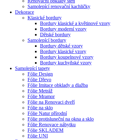
Renovační obklady stěn
Samolepící renovační kachličky
Dekorace
Klasické bordury
Bordury klasické a květinové vzory
Bordury moderní vzory
Dětské bordury
Samolepící bordury
Bordury dětské vzory
Bordury klasické vzory
Bordury koupelnové vzory
Bordury kuchyňské vzory
Samolepící tapety
Fólie Design
Fólie Dřevo
Fólie Imitace obklady a dlažba
Fólie Metráž
Fólie Mramor
Fólie na Renovaci dveří
Fólie na sklo
Fólie Natur přírodní
Fólie protisluneční na okna a sklo
Fólie Renovace nábytku
Fólie SKLADEM
Fólie UNI