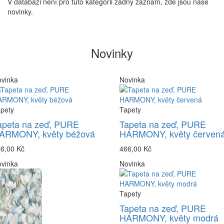
V databázi není pro tuto kategorii žádný záznam, zde jsou naše
novinky.
Novinky
vinka
Novinka
pety
Tapety
apeta na zeď, PURE
Tapeta na zeď, PURE
ARMONY, květy béžová
HARMONY, květy červen
6,00 Kč
466,00 Kč
vinka
Novinka
Tapety
Tapeta na zeď, PURE
HARMONY, květy modrá