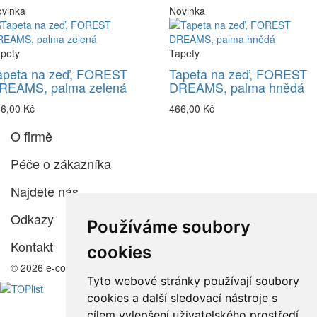
vinka
Novinka
pety
Tapety
apeta na zeď, FOREST
Tapeta na zeď, FOREST
REAMS, palma zelená
DREAMS, palma hnědá
6,00 Kč
466,00 Kč
O firmě
Péče o zákazníka
Najdete nás
Odkazy
Používáme soubory
Kontakt
cookies
© 2026 e-color.cz
Tyto webové stránky používají soubory
cookies a další sledovací nástroje s
cílem vylepšení uživatelského prostředí,