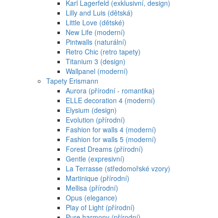
Karl Lagerfeld (exklusivní, design)
Lilly and Luis (dětská)
Little Love (dětské)
New Life (moderní)
Pintwalls (naturální)
Retro Chic (retro tapety)
Titanium 3 (design)
Wallpanel (moderní)
Tapety Erismann
Aurora (přírodní - romantika)
ELLE decoration 4 (moderní)
Elysium (design)
Evolution (přírodní)
Fashion for walls 4 (moderní)
Fashion for walls 5 (moderní)
Forest Dreams (přírodní)
Gentle (expresivní)
La Terrasse (středomořské vzory)
Martinique (přírodní)
Mellisa (přírodní)
Opus (elegance)
Play of Light (přírodní)
Pure harmony (přírodní)