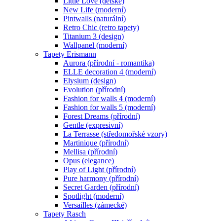
Little Love (dětské)
New Life (moderní)
Pintwalls (naturální)
Retro Chic (retro tapety)
Titanium 3 (design)
Wallpanel (moderní)
Tapety Erismann
Aurora (přírodní - romantika)
ELLE decoration 4 (moderní)
Elysium (design)
Evolution (přírodní)
Fashion for walls 4 (moderní)
Fashion for walls 5 (moderní)
Forest Dreams (přírodní)
Gentle (expresivní)
La Terrasse (středomořské vzory)
Martinique (přírodní)
Mellisa (přírodní)
Opus (elegance)
Play of Light (přírodní)
Pure harmony (přírodní)
Secret Garden (přírodní)
Spotlight (moderní)
Versailles (zámecké)
Tapety Rasch