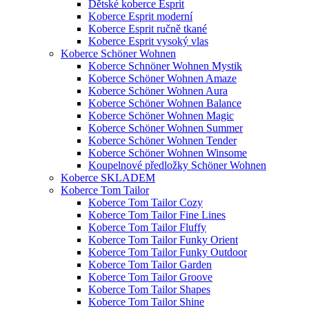
Dětské koberce Esprit
Koberce Esprit moderní
Koberce Esprit ručně tkané
Koberce Esprit vysoký vlas
Koberce Schöner Wohnen
Koberce Schnöner Wohnen Mystik
Koberce Schöner Wohnen Amaze
Koberce Schöner Wohnen Aura
Koberce Schöner Wohnen Balance
Koberce Schöner Wohnen Magic
Koberce Schöner Wohnen Summer
Koberce Schöner Wohnen Tender
Koberce Schöner Wohnen Winsome
Koupelnové předložky Schöner Wohnen
Koberce SKLADEM
Koberce Tom Tailor
Koberce Tom Tailor Cozy
Koberce Tom Tailor Fine Lines
Koberce Tom Tailor Fluffy
Koberce Tom Tailor Funky Orient
Koberce Tom Tailor Funky Outdoor
Koberce Tom Tailor Garden
Koberce Tom Tailor Groove
Koberce Tom Tailor Shapes
Koberce Tom Tailor Shine