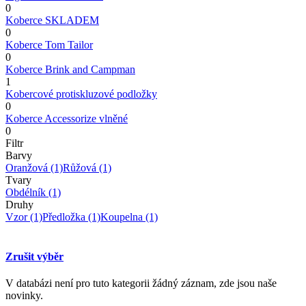
0
Koberce SKLADEM
0
Koberce Tom Tailor
0
Koberce Brink and Campman
1
Kobercové protiskluzové podložky
0
Koberce Accessorize vlněné
0
Filtr
Barvy
Oranžová
(1)
Růžová
(1)
Tvary
Obdélník
(1)
Druhy
Vzor
(1)
Předložka
(1)
Koupelna
(1)
Zrušit výběr
V databázi není pro tuto kategorii žádný záznam, zde jsou naše
novinky.