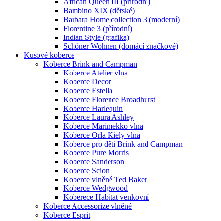
African Queen III (přírodní)
Bambino XIX (dětské)
Barbara Home collection 3 (moderní)
Florentine 3 (přírodní)
Indian Style (grafika)
Schöner Wohnen (domácí značkové)
Kusové koberce
Koberce Brink and Campman
Koberce Atelier vlna
Koberce Decor
Koberce Estella
Koberce Florence Broadhurst
Koberce Harlequin
Koberce Laura Ashley
Koberce Marimekko vlna
Koberce Orla Kiely vlna
Koberce pro děti Brink and Campman
Koberce Pure Morris
Koberce Sanderson
Koberce Scion
Koberce vlněné Ted Baker
Koberce Wedgwood
Koberece Habitat venkovní
Koberce Accessorize vlněné
Koberce Esprit