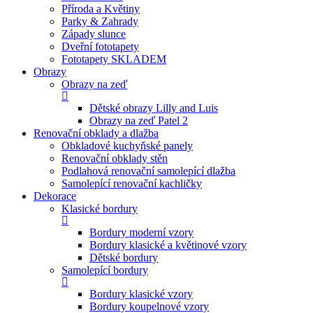
Příroda a Květiny
Parky & Zahrady
Západy slunce
Dveřní fototapety
Fototapety SKLADEM
Obrazy
Obrazy na zeď
Dětské obrazy Lilly and Luis
Obrazy na zeď Patel 2
Renovační obklady a dlažba
Obkladové kuchyňské panely
Renovační obklady stěn
Podlahová renovační samolepící dlažba
Samolepící renovační kachličky
Dekorace
Klasické bordury
Bordury moderní vzory
Bordury klasické a květinové vzory
Dětské bordury
Samolepící bordury
Bordury klasické vzory
Bordury koupelnové vzory