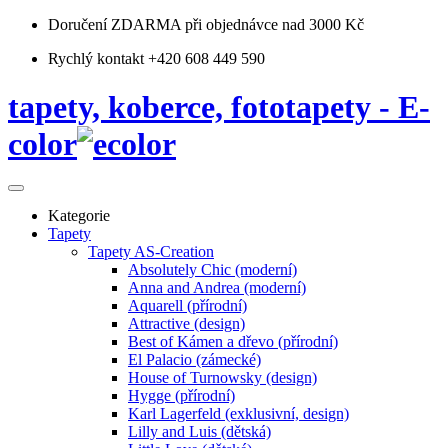
Doručení ZDARMA
při objednávce nad 3000 Kč
Rychlý kontakt +420 608 449 590
tapety, koberce, fototapety - E-
color
Kategorie
Tapety
Tapety AS-Creation
Absolutely Chic (moderní)
Anna and Andrea (moderní)
Aquarell (přírodní)
Attractive (design)
Best of Kámen a dřevo (přírodní)
El Palacio (zámecké)
House of Turnowsky (design)
Hygge (přírodní)
Karl Lagerfeld (exklusivní, design)
Lilly and Luis (dětská)