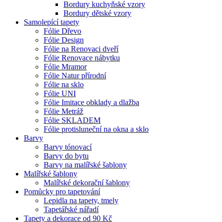
Bordury kuchyňské vzory
Bordury dětské vzory
Samolepící tapety
Fólie Dřevo
Fólie Design
Fólie na Renovaci dveří
Fólie Renovace nábytku
Fólie Mramor
Fólie Natur přírodní
Fólie na sklo
Fólie UNI
Fólie Imitace obklady a dlažba
Fólie Metráž
Fólie SKLADEM
Fólie protisluneční na okna a sklo
Barvy
Barvy tónovací
Barvy do bytu
Barvy na malířské šablony
Malířské šablony
Malířské dekorační šablony
Pomůcky pro tapetování
Lepidla na tapety, tmely
Tapetářské nářadí
Tapety a dekorace od 90 Kč