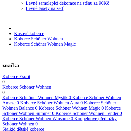
Levné samolepící dekorace na stěnu za 90Kč
Levné tapety na zeď
Kusové koberce
Koberce Schöner Wohnen
Koberce Schöner Wohnen Magic
značka
Koberce Esprit
0
Koberce Schöner Wohnen
0
Koberce Schnöner Wohnen Mystik
0
Koberce Schöner Wohnen
Amaze
0
Koberce Schöner Wohnen Aura
0
Koberce Schöner
Wohnen Balance
0
Koberce Schöner Wohnen Magic
0
Koberce
Schöner Wohnen Summer
0
Koberce Schöner Wohnen Tender
0
Koberce Schöner Wohnen Winsome
0
Koupelnové předložky
Schöner Wohnen
0
Sigikid dětské koberce