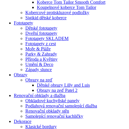
Koberce Tom Tailor Smooth Comfort
Koupelnové koberce Tom Tailor
Kobercové protiskluzové podložky
Sigikid dětské koberce
Fototapety
Dětské fototapety
Dveřní fototapety
Fototapety SKLADEM
Fototapety z cest
Moře & Pláže
Parky & Zahrady
Příroda a Květiny
Umění & Deco
Západy slunce
Obrazy
Obrazy na zeď
Dětské obrazy Lilly and Luis
Obrazy na zeď Patel 2
Renovační obklady a dlažba
Obkladové kuchyňské panely
Podlahová renovační samolepící dlažba
Renovační obklady stěn
Samolepící renovační kachličky
Dekorace
Klasické bordury