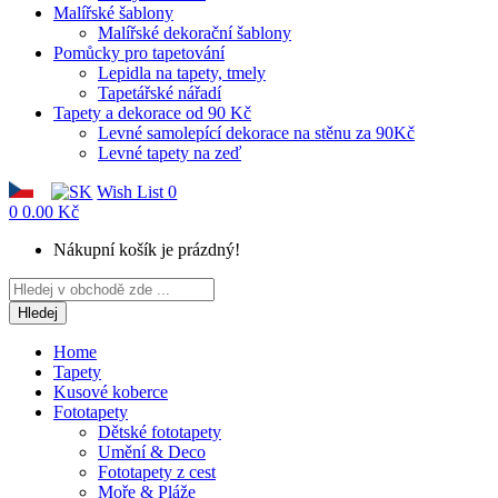
Malířské šablony
Malířské dekorační šablony
Pomůcky pro tapetování
Lepidla na tapety, tmely
Tapetářské nářadí
Tapety a dekorace od 90 Kč
Levné samolepící dekorace na stěnu za 90Kč
Levné tapety na zeď
Wish List
0
0
0.00 Kč
Nákupní košík je prázdný!
Hledej
Home
Tapety
Kusové koberce
Fototapety
Dětské fototapety
Umění & Deco
Fototapety z cest
Moře & Pláže