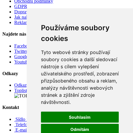
Obchodní podmínky
GDPR
Doprava
Jak nakupovat
Reklamace
Používáme soubory
Najdete nás
cookies
Facebook
Twitter
Tyto webové stránky používají
Google
soubory cookies a další sledovací
Youtube
nástroje s cílem vylepšení
uživatelského prostředí, zobrazení
Odkazy
přizpůsobeného obsahu a reklam,
Odkazy
analýzy návštěvnosti webových
Toplist
stránek a zjištění zdroje
návštěvnosti.
Kontakt
Souhlasím
Sídlo firmy: Boženy Němcové 739/1, Svitavy 568 02, CZ
Telefon: +420 608 449 590
Odmítám
E-mail: info@e-color.cz