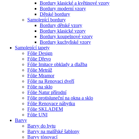
Bordury klasické a květinové vzory
Bordury moderní vzory
Dětské bordury
Samolepící bordury
Bordury dětské vzory
Bordury klasické vzory
Bordury koupelnové vzory
Bordury kuchyňské vzory
Samolepící tapety
Fólie Design
Fólie Dřevo
Fólie Imitace obklady a dlažba
Fólie Metráž
Fólie Mramor
Fólie na Renovaci dveří
Fólie na sklo
Fólie Natur přírodní
Fólie protisluneční na okna a sklo
Fólie Renovace nábytku
Fólie SKLADEM
Fólie UNI
Barvy
Barvy do bytu
Barvy na malířské šablony
Barvy tónovací