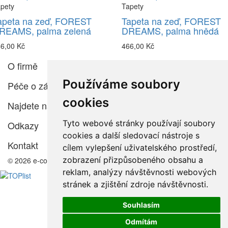
pety
Tapety
apeta na zeď, FOREST
Tapeta na zeď, FOREST
REAMS, palma zelená
DREAMS, palma hnědá
6,00 Kč
466,00 Kč
O firmě
Používáme soubory
Péče o zákazníka
cookies
Najdete nás
Tyto webové stránky používají soubory
Odkazy
cookies a další sledovací nástroje s
Kontakt
cílem vylepšení uživatelského prostředí,
zobrazení přizpůsobeného obsahu a
© 2026 e-color.cz
reklam, analýzy návštěvnosti webových
stránek a zjištění zdroje návštěvnosti.
Souhlasím
Odmítám