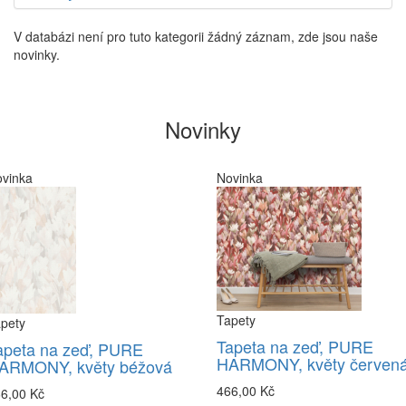
V databázi není pro tuto kategorii žádný záznam, zde jsou naše
novinky.
Novinky
vinka
Novinka
Tapety
pety
Tapeta na zeď, PURE
apeta na zeď, PURE
HARMONY, květy červen
ARMONY, květy béžová
466,00 Kč
6,00 Kč