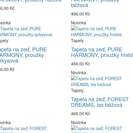
béžová
6,00 Kč
466,00 Kč
vinka
Novinka
pety
Tapety
apeta na zeď, PURE
Tapeta na zeď, PURE
ARMONY, proužky
HARMONY, proužky hněd
yrkysová
466,00 Kč
6,00 Kč
Novinka
Tapety
Tapeta na zeď, FOREST
DREAMS, les béžová
466,00 Kč
vinka
Novinka