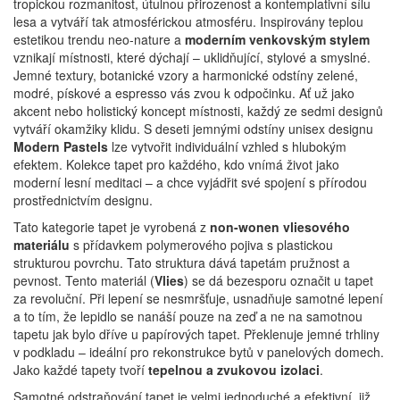
tropickou rozmanitost, útulnou přirozenost a kontemplativní sílu
lesa a vytváří tak atmosférickou atmosféru.
Inspirovány teplou
estetikou trendu neo-nature a
moderním venkovským stylem
vznikají místnosti, které dýchají – uklidňující, stylové a smyslné.
Jemné textury, botanické vzory a harmonické odstíny zelené,
modré, pískové a espresso vás zvou k odpočinku.
Ať už jako
akcent nebo holistický koncept místnosti, každý ze sedmi designů
vytváří okamžiky klidu.
S deseti jemnými odstíny unisex designu
Modern Pastels
lze vytvořit individuální vzhled s hlubokým
efektem.
Kolekce tapet pro každého, kdo vnímá život jako
moderní lesní meditaci – a chce vyjádřit své spojení s přírodou
prostřednictvím designu.
Tato kategorie tapet je vyrobená z
non-wonen vliesového
materiálu
s přídavkem polymerového pojiva s plastickou
strukturou povrchu. Tato struktura dává tapetám pružnost a
pevnost. Tento materiál (
Vlies
) se dá bezesporu označit u tapet
za revoluční. Při lepení se nesmršťuje, usnadňuje samotné lepení
a to tím, že lepidlo se nanáší pouze na zeď a ne na samotnou
tapetu jak bylo dříve u papírových tapet. Překlenuje jemné trhliny
v podkladu – ideální pro rekonstrukce bytů v panelových domech.
Jako každé tapety tvoří
tepelnou a zvukovou izolaci
.
Samotné odstraňování tapet je velmi jednoduché a efektivní, již