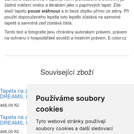
žádné máčení vodou a škrabání jako u papírových tapet. Zde
stačí tapetu
pouze stáhnout
a to beze zbytku přímo ze stěny. Při
použití doporučeného lepidla toto lepidlo zůstává na samotné
tapetě a samotná zeď zůstává čistá.
Tento text a fotografie jsou chráněny autorským právem, právem
na ochranu v hospodářské soutěži a trestním právem. E-color.cz
Související zboží
Tapeta na zeď, FOREST
Tapeta na zeď, FOREST
DREAMS, kvítí fialová
DREAMS, kvítí modrá
Používáme soubory
466,00 Kč
466,00 Kč
cookies
Tapeta na zeď, FOREST
Tyto webové stránky používají
DREAMS, kvítí žlutá
soubory cookies a další sledovací
466,00 Kč