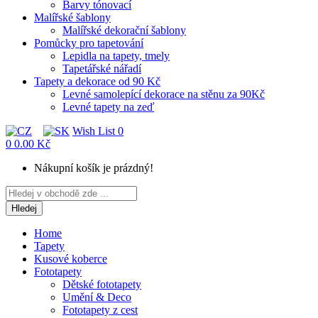
Barvy tónovací
Malířské šablony
Malířské dekorační šablony
Pomůcky pro tapetování
Lepidla na tapety, tmely
Tapetářské nářadí
Tapety a dekorace od 90 Kč
Levné samolepící dekorace na stěnu za 90Kč
Levné tapety na zeď
Wish List
0
0
0.00 Kč
Nákupní košík je prázdný!
Hledej
Home
Tapety
Kusové koberce
Fototapety
Dětské fototapety
Umění & Deco
Fototapety z cest