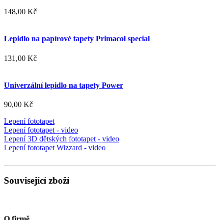
148,00 Kč
Lepidlo na papírové tapety Primacol special
131,00 Kč
Univerzální lepidlo na tapety Power
90,00 Kč
Lepení fototapet
Lepení fototapet - video
Lepení 3D dětských fototapet - video
Lepení fototapet Wizzard - video
Související zboží
O firmě