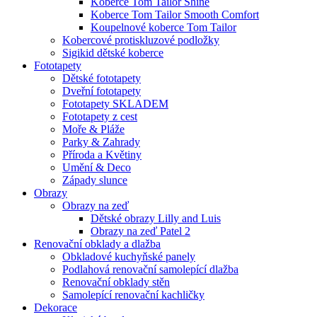
Koberce Tom Tailor Shine
Koberce Tom Tailor Smooth Comfort
Koupelnové koberce Tom Tailor
Kobercové protiskluzové podložky
Sigikid dětské koberce
Fototapety
Dětské fototapety
Dveřní fototapety
Fototapety SKLADEM
Fototapety z cest
Moře & Pláže
Parky & Zahrady
Příroda a Květiny
Umění & Deco
Západy slunce
Obrazy
Obrazy na zeď
Dětské obrazy Lilly and Luis
Obrazy na zeď Patel 2
Renovační obklady a dlažba
Obkladové kuchyňské panely
Podlahová renovační samolepící dlažba
Renovační obklady stěn
Samolepící renovační kachličky
Dekorace