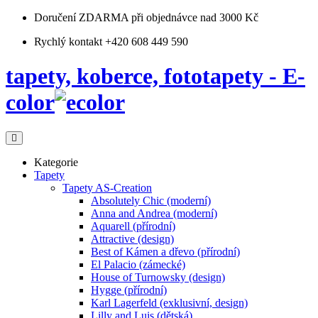
Doručení ZDARMA
při objednávce nad 3000 Kč
Rychlý kontakt +420 608 449 590
tapety, koberce, fototapety - E-
color
Kategorie
Tapety
Tapety AS-Creation
Absolutely Chic (moderní)
Anna and Andrea (moderní)
Aquarell (přírodní)
Attractive (design)
Best of Kámen a dřevo (přírodní)
El Palacio (zámecké)
House of Turnowsky (design)
Hygge (přírodní)
Karl Lagerfeld (exklusivní, design)
Lilly and Luis (dětská)