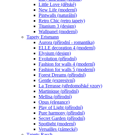
Little Love (dětské)
New Life (moderní)
Pintwalls (naturální)
Retro Chic (retro tapety)
Titanium 3 (design)
Wallpanel (moderní)
Tapety Erismann
Aurora (přírodní - romantika)
ELLE decoration 4 (moderní)
Elysium (design)
Evolution (přírodní)
Fashion for walls 4 (moderní)
Fashion for walls 5 (moderní)
Forest Dreams (přírodní)
Gentle (expresivní)
La Terrasse (středomořské vzory)
Martinique (přírodní)
Mellisa (přírodní)
Opus (elegance)
Play of Light (přírodní)
Pure harmony (přírodní)
Secret Garden (přírodní)
Spotlight (moderní)
Versailles (zámecké)
Tapety Rasch