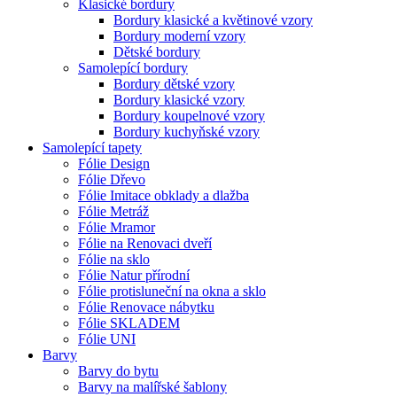
Klasické bordury
Bordury klasické a květinové vzory
Bordury moderní vzory
Dětské bordury
Samolepící bordury
Bordury dětské vzory
Bordury klasické vzory
Bordury koupelnové vzory
Bordury kuchyňské vzory
Samolepící tapety
Fólie Design
Fólie Dřevo
Fólie Imitace obklady a dlažba
Fólie Metráž
Fólie Mramor
Fólie na Renovaci dveří
Fólie na sklo
Fólie Natur přírodní
Fólie protisluneční na okna a sklo
Fólie Renovace nábytku
Fólie SKLADEM
Fólie UNI
Barvy
Barvy do bytu
Barvy na malířské šablony