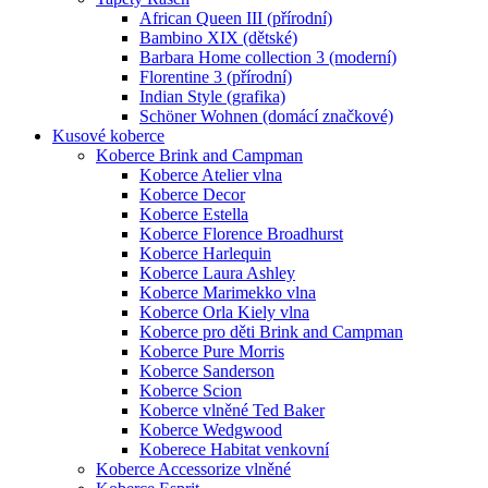
African Queen III (přírodní)
Bambino XIX (dětské)
Barbara Home collection 3 (moderní)
Florentine 3 (přírodní)
Indian Style (grafika)
Schöner Wohnen (domácí značkové)
Kusové koberce
Koberce Brink and Campman
Koberce Atelier vlna
Koberce Decor
Koberce Estella
Koberce Florence Broadhurst
Koberce Harlequin
Koberce Laura Ashley
Koberce Marimekko vlna
Koberce Orla Kiely vlna
Koberce pro děti Brink and Campman
Koberce Pure Morris
Koberce Sanderson
Koberce Scion
Koberce vlněné Ted Baker
Koberce Wedgwood
Koberece Habitat venkovní
Koberce Accessorize vlněné