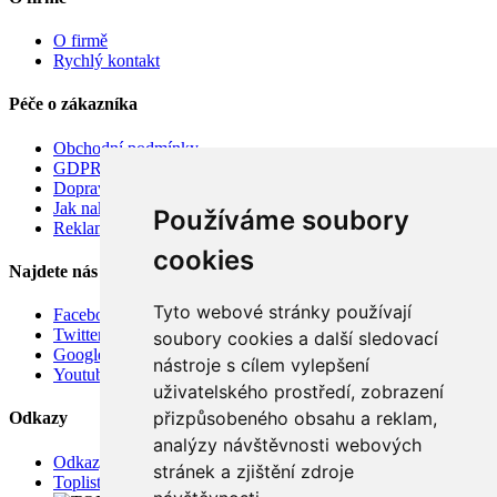
O firmě
Rychlý kontakt
Péče o zákazníka
Obchodní podmínky
GDPR
Doprava
Jak nakupovat
Používáme soubory
Reklamace
cookies
Najdete nás
Tyto webové stránky používají
Facebook
Twitter
soubory cookies a další sledovací
Google
nástroje s cílem vylepšení
Youtube
uživatelského prostředí, zobrazení
přizpůsobeného obsahu a reklam,
Odkazy
analýzy návštěvnosti webových
Odkazy
stránek a zjištění zdroje
Toplist