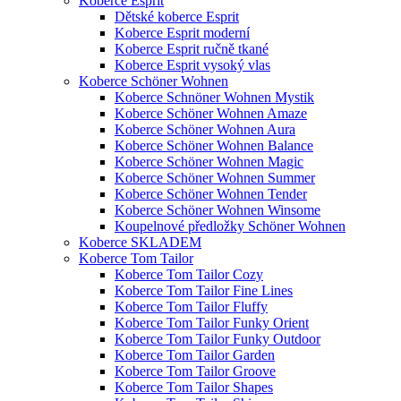
Koberce Esprit
Dětské koberce Esprit
Koberce Esprit moderní
Koberce Esprit ručně tkané
Koberce Esprit vysoký vlas
Koberce Schöner Wohnen
Koberce Schnöner Wohnen Mystik
Koberce Schöner Wohnen Amaze
Koberce Schöner Wohnen Aura
Koberce Schöner Wohnen Balance
Koberce Schöner Wohnen Magic
Koberce Schöner Wohnen Summer
Koberce Schöner Wohnen Tender
Koberce Schöner Wohnen Winsome
Koupelnové předložky Schöner Wohnen
Koberce SKLADEM
Koberce Tom Tailor
Koberce Tom Tailor Cozy
Koberce Tom Tailor Fine Lines
Koberce Tom Tailor Fluffy
Koberce Tom Tailor Funky Orient
Koberce Tom Tailor Funky Outdoor
Koberce Tom Tailor Garden
Koberce Tom Tailor Groove
Koberce Tom Tailor Shapes