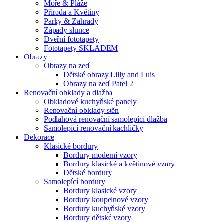
Moře & Pláže
Příroda a Květiny
Parky & Zahrady
Západy slunce
Dveřní fototapety
Fototapety SKLADEM
Obrazy
Obrazy na zeď
Dětské obrazy Lilly and Luis
Obrazy na zeď Patel 2
Renovační obklady a dlažba
Obkladové kuchyňské panely
Renovační obklady stěn
Podlahová renovační samolepící dlažba
Samolepící renovační kachličky
Dekorace
Klasické bordury
Bordury moderní vzory
Bordury klasické a květinové vzory
Dětské bordury
Samolepící bordury
Bordury klasické vzory
Bordury koupelnové vzory
Bordury kuchyňské vzory
Bordury dětské vzory