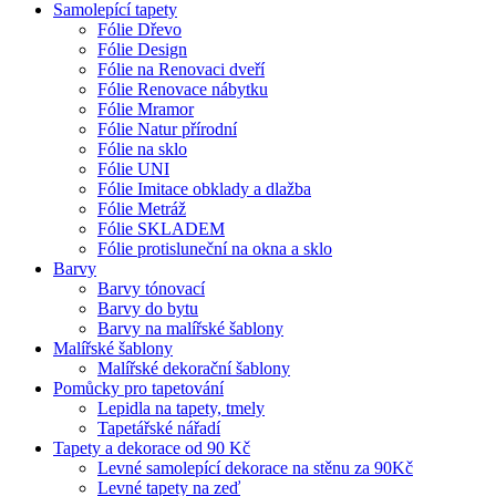
Samolepící tapety
Fólie Dřevo
Fólie Design
Fólie na Renovaci dveří
Fólie Renovace nábytku
Fólie Mramor
Fólie Natur přírodní
Fólie na sklo
Fólie UNI
Fólie Imitace obklady a dlažba
Fólie Metráž
Fólie SKLADEM
Fólie protisluneční na okna a sklo
Barvy
Barvy tónovací
Barvy do bytu
Barvy na malířské šablony
Malířské šablony
Malířské dekorační šablony
Pomůcky pro tapetování
Lepidla na tapety, tmely
Tapetářské nářadí
Tapety a dekorace od 90 Kč
Levné samolepící dekorace na stěnu za 90Kč
Levné tapety na zeď