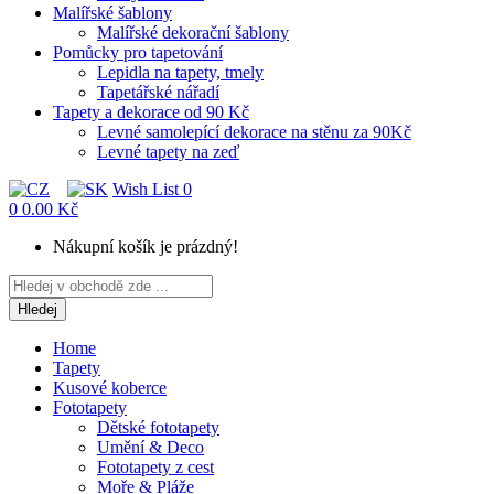
Malířské šablony
Malířské dekorační šablony
Pomůcky pro tapetování
Lepidla na tapety, tmely
Tapetářské nářadí
Tapety a dekorace od 90 Kč
Levné samolepící dekorace na stěnu za 90Kč
Levné tapety na zeď
Wish List
0
0
0.00 Kč
Nákupní košík je prázdný!
Hledej
Home
Tapety
Kusové koberce
Fototapety
Dětské fototapety
Umění & Deco
Fototapety z cest
Moře & Pláže