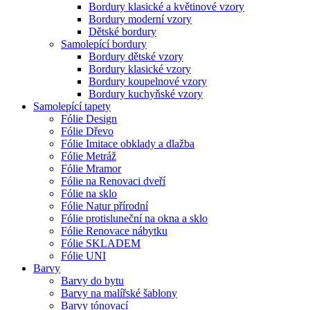
Bordury klasické a květinové vzory
Bordury moderní vzory
Dětské bordury
Samolepící bordury
Bordury dětské vzory
Bordury klasické vzory
Bordury koupelnové vzory
Bordury kuchyňské vzory
Samolepící tapety
Fólie Design
Fólie Dřevo
Fólie Imitace obklady a dlažba
Fólie Metráž
Fólie Mramor
Fólie na Renovaci dveří
Fólie na sklo
Fólie Natur přírodní
Fólie protisluneční na okna a sklo
Fólie Renovace nábytku
Fólie SKLADEM
Fólie UNI
Barvy
Barvy do bytu
Barvy na malířské šablony
Barvy tónovací