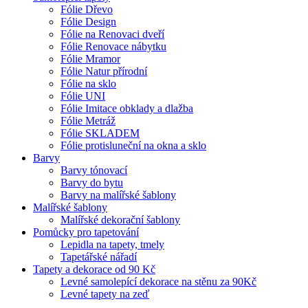
Fólie Dřevo
Fólie Design
Fólie na Renovaci dveří
Fólie Renovace nábytku
Fólie Mramor
Fólie Natur přírodní
Fólie na sklo
Fólie UNI
Fólie Imitace obklady a dlažba
Fólie Metráž
Fólie SKLADEM
Fólie protisluneční na okna a sklo
Barvy
Barvy tónovací
Barvy do bytu
Barvy na malířské šablony
Malířské šablony
Malířské dekorační šablony
Pomůcky pro tapetování
Lepidla na tapety, tmely
Tapetářské nářadí
Tapety a dekorace od 90 Kč
Levné samolepící dekorace na stěnu za 90Kč
Levné tapety na zeď