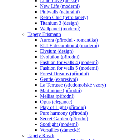
Little Love (dětské)
New Life (moderní)
Pintwalls (naturální)
Retro Chic (retro tapety)
Titanium 3 (design)
Wallpanel (moderní)
Tapety Erismann
Aurora (přírodní - romantika)
ELLE decoration 4 (moderní)
Elysium (design)
Evolution (přírodní)
Fashion for walls 4 (moderní)
Fashion for walls 5 (moderní)
Forest Dreams (přírodní)
Gentle (expresivní)
La Terrasse (středomořské vzory)
Martinique (přírodní)
Mellisa (přírodní)
Opus (elegance)
Play of Light (přírodní)
Pure harmony (přírodní)
Secret Garden (přírodní)
Spotlight (moderní)
Versailles (zámecké)
Tapety Rasch