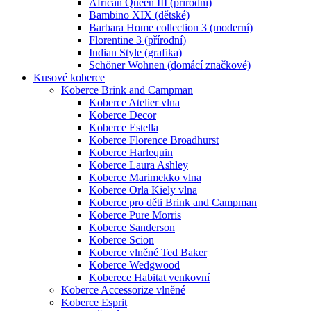
African Queen III (přírodní)
Bambino XIX (dětské)
Barbara Home collection 3 (moderní)
Florentine 3 (přírodní)
Indian Style (grafika)
Schöner Wohnen (domácí značkové)
Kusové koberce
Koberce Brink and Campman
Koberce Atelier vlna
Koberce Decor
Koberce Estella
Koberce Florence Broadhurst
Koberce Harlequin
Koberce Laura Ashley
Koberce Marimekko vlna
Koberce Orla Kiely vlna
Koberce pro děti Brink and Campman
Koberce Pure Morris
Koberce Sanderson
Koberce Scion
Koberce vlněné Ted Baker
Koberce Wedgwood
Koberece Habitat venkovní
Koberce Accessorize vlněné
Koberce Esprit