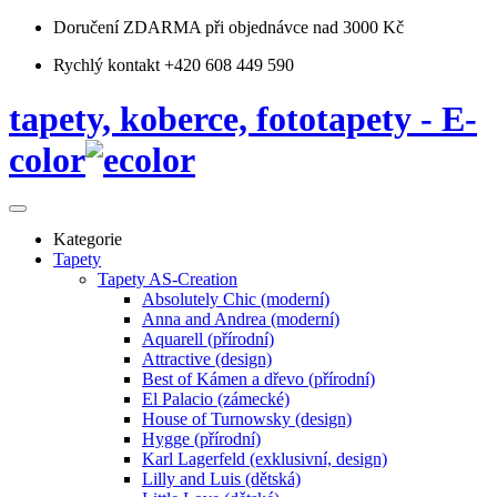
Doručení ZDARMA
při objednávce nad 3000 Kč
Rychlý kontakt +420 608 449 590
tapety, koberce, fototapety - E-
color
Kategorie
Tapety
Tapety AS-Creation
Absolutely Chic (moderní)
Anna and Andrea (moderní)
Aquarell (přírodní)
Attractive (design)
Best of Kámen a dřevo (přírodní)
El Palacio (zámecké)
House of Turnowsky (design)
Hygge (přírodní)
Karl Lagerfeld (exklusivní, design)
Lilly and Luis (dětská)