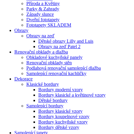
Příroda a Květiny
Parky & Zahrady
Západy slunce
Dveřní fototapety
Fototapety SKLADEM
Obrazy
Obrazy na zeď
Dětské obrazy Lilly and Luis
Obrazy na zeď Patel 2
Renovační obklady a dlažba
Obkladové kuchyňské panely
Renovační obklady stěn
Podlahová renovační samolepící dlažba
Samolepící renovační kachličky
Dekorace
Klasické bordury
Bordury moderní vzory
Bordury klasické a květinové vzory
Dětské bordury
Samolepící bordury
Bordury klasické vzory
Bordury koupelnové vzory
Bordury kuchyňské vzory
Bordury dětské vzory
Samolepící tapety