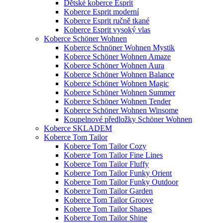
Dětské koberce Esprit
Koberce Esprit moderní
Koberce Esprit ručně tkané
Koberce Esprit vysoký vlas
Koberce Schöner Wohnen
Koberce Schnöner Wohnen Mystik
Koberce Schöner Wohnen Amaze
Koberce Schöner Wohnen Aura
Koberce Schöner Wohnen Balance
Koberce Schöner Wohnen Magic
Koberce Schöner Wohnen Summer
Koberce Schöner Wohnen Tender
Koberce Schöner Wohnen Winsome
Koupelnové předložky Schöner Wohnen
Koberce SKLADEM
Koberce Tom Tailor
Koberce Tom Tailor Cozy
Koberce Tom Tailor Fine Lines
Koberce Tom Tailor Fluffy
Koberce Tom Tailor Funky Orient
Koberce Tom Tailor Funky Outdoor
Koberce Tom Tailor Garden
Koberce Tom Tailor Groove
Koberce Tom Tailor Shapes
Koberce Tom Tailor Shine