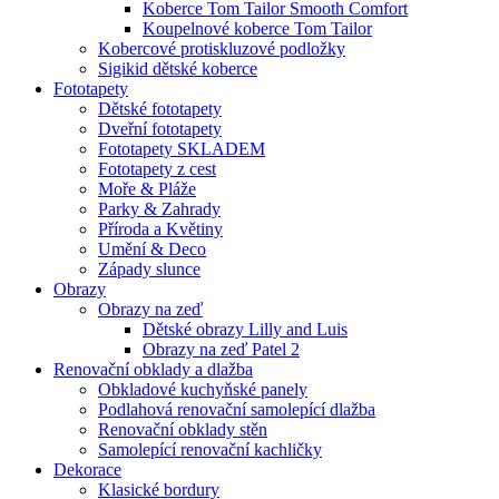
Koberce Tom Tailor Smooth Comfort
Koupelnové koberce Tom Tailor
Kobercové protiskluzové podložky
Sigikid dětské koberce
Fototapety
Dětské fototapety
Dveřní fototapety
Fototapety SKLADEM
Fototapety z cest
Moře & Pláže
Parky & Zahrady
Příroda a Květiny
Umění & Deco
Západy slunce
Obrazy
Obrazy na zeď
Dětské obrazy Lilly and Luis
Obrazy na zeď Patel 2
Renovační obklady a dlažba
Obkladové kuchyňské panely
Podlahová renovační samolepící dlažba
Renovační obklady stěn
Samolepící renovační kachličky
Dekorace
Klasické bordury