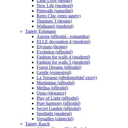
Little Love (dětské)
New Life (moderní)
Pintwalls (naturální)
Retro Chic (retro tapety)
Titanium 3 (design)
Wallpanel (moderní)
Tapety Erismann
Aurora (přírodní - romantika)
ELLE decoration 4 (moderní)
Elysium (design)
Evolution (přírodní)
Fashion for walls 4 (moderní)
Fashion for walls 5 (moderní)
Forest Dreams (přírodní)
Gentle (expresivní)
La Terrasse (středomořské vzory)
Martinique (přírodní)
Mellisa (přírodní)
Opus (elegance)
Play of Light (přírodní)
Pure harmony (přírodní)
Secret Garden (přírodní)
Spotlight (moderní)
Versailles (zámecké)
Tapety Rasch