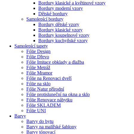
Bordury klasické a květinové vzory
Bordury moderní vzory
Dětské bordury
Samolepící bordury
Bordury dětské vzory
Bordury klasické vzory
Bordury koupelnové vzory
Bordury kuchyňské vzory
Samolepící tapety
Fólie Design
Fólie Dřevo
Fólie Imitace obklady a dlažba
Fólie Metráž
Fólie Mramor
Fólie na Renovaci dveří
Fólie na sklo
Fólie Natur přírodní
Fólie protisluneční na okna a sklo
Fólie Renovace nábytku
Fólie SKLADEM
Fólie UNI
Barvy
Barvy do bytu
Barvy na malířské šablony
Barvy tónovací