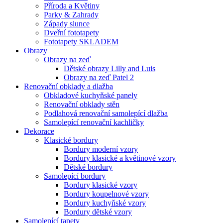
Příroda a Květiny
Parky & Zahrady
Západy slunce
Dveřní fototapety
Fototapety SKLADEM
Obrazy
Obrazy na zeď
Dětské obrazy Lilly and Luis
Obrazy na zeď Patel 2
Renovační obklady a dlažba
Obkladové kuchyňské panely
Renovační obklady stěn
Podlahová renovační samolepící dlažba
Samolepící renovační kachličky
Dekorace
Klasické bordury
Bordury moderní vzory
Bordury klasické a květinové vzory
Dětské bordury
Samolepící bordury
Bordury klasické vzory
Bordury koupelnové vzory
Bordury kuchyňské vzory
Bordury dětské vzory
Samolepící tapety