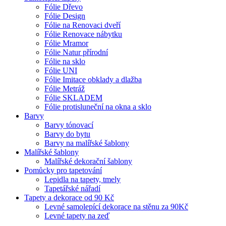
Fólie Dřevo
Fólie Design
Fólie na Renovaci dveří
Fólie Renovace nábytku
Fólie Mramor
Fólie Natur přírodní
Fólie na sklo
Fólie UNI
Fólie Imitace obklady a dlažba
Fólie Metráž
Fólie SKLADEM
Fólie protisluneční na okna a sklo
Barvy
Barvy tónovací
Barvy do bytu
Barvy na malířské šablony
Malířské šablony
Malířské dekorační šablony
Pomůcky pro tapetování
Lepidla na tapety, tmely
Tapetářské nářadí
Tapety a dekorace od 90 Kč
Levné samolepící dekorace na stěnu za 90Kč
Levné tapety na zeď