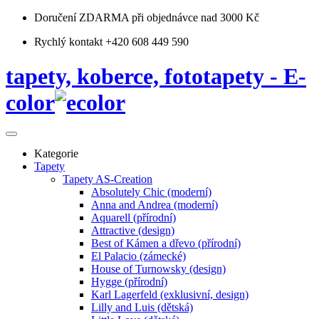
Doručení ZDARMA
při objednávce nad 3000 Kč
Rychlý kontakt +420 608 449 590
tapety, koberce, fototapety - E-
color
Kategorie
Tapety
Tapety AS-Creation
Absolutely Chic (moderní)
Anna and Andrea (moderní)
Aquarell (přírodní)
Attractive (design)
Best of Kámen a dřevo (přírodní)
El Palacio (zámecké)
House of Turnowsky (design)
Hygge (přírodní)
Karl Lagerfeld (exklusivní, design)
Lilly and Luis (dětská)