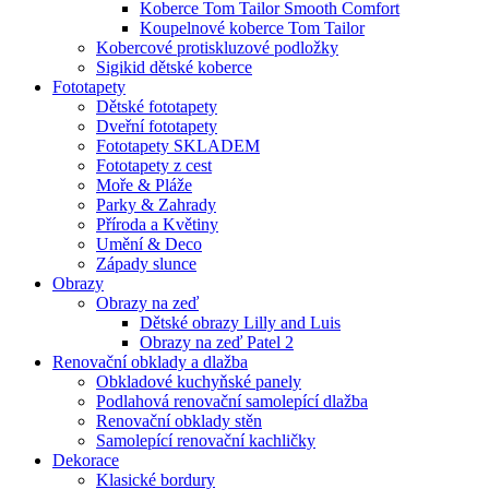
Koberce Tom Tailor Smooth Comfort
Koupelnové koberce Tom Tailor
Kobercové protiskluzové podložky
Sigikid dětské koberce
Fototapety
Dětské fototapety
Dveřní fototapety
Fototapety SKLADEM
Fototapety z cest
Moře & Pláže
Parky & Zahrady
Příroda a Květiny
Umění & Deco
Západy slunce
Obrazy
Obrazy na zeď
Dětské obrazy Lilly and Luis
Obrazy na zeď Patel 2
Renovační obklady a dlažba
Obkladové kuchyňské panely
Podlahová renovační samolepící dlažba
Renovační obklady stěn
Samolepící renovační kachličky
Dekorace
Klasické bordury