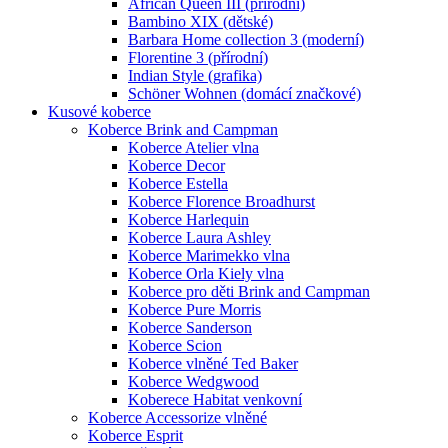
African Queen III (přírodní)
Bambino XIX (dětské)
Barbara Home collection 3 (moderní)
Florentine 3 (přírodní)
Indian Style (grafika)
Schöner Wohnen (domácí značkové)
Kusové koberce
Koberce Brink and Campman
Koberce Atelier vlna
Koberce Decor
Koberce Estella
Koberce Florence Broadhurst
Koberce Harlequin
Koberce Laura Ashley
Koberce Marimekko vlna
Koberce Orla Kiely vlna
Koberce pro děti Brink and Campman
Koberce Pure Morris
Koberce Sanderson
Koberce Scion
Koberce vlněné Ted Baker
Koberce Wedgwood
Koberece Habitat venkovní
Koberce Accessorize vlněné
Koberce Esprit