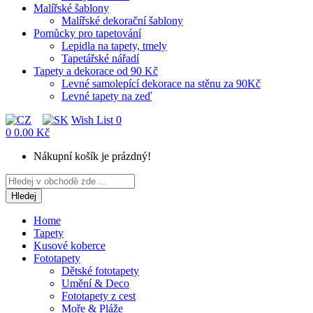
Malířské šablony
Malířské dekorační šablony
Pomůcky pro tapetování
Lepidla na tapety, tmely
Tapetářské nářadí
Tapety a dekorace od 90 Kč
Levné samolepící dekorace na stěnu za 90Kč
Levné tapety na zeď
Wish List
0
0
0.00 Kč
Nákupní košík je prázdný!
Hledej
Home
Tapety
Kusové koberce
Fototapety
Dětské fototapety
Umění & Deco
Fototapety z cest
Moře & Pláže