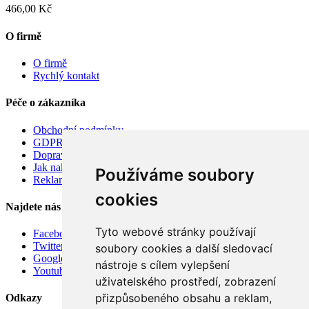
466,00 Kč
O firmě
O firmě
Rychlý kontakt
Péče o zákazníka
Obchodní podmínky
GDPR
Doprava
Jak nakupovat
Používáme soubory
Reklamace
cookies
Najdete nás
Tyto webové stránky používají
Facebook
Twitter
soubory cookies a další sledovací
Google
nástroje s cílem vylepšení
Youtube
uživatelského prostředí, zobrazení
přizpůsobeného obsahu a reklam,
Odkazy