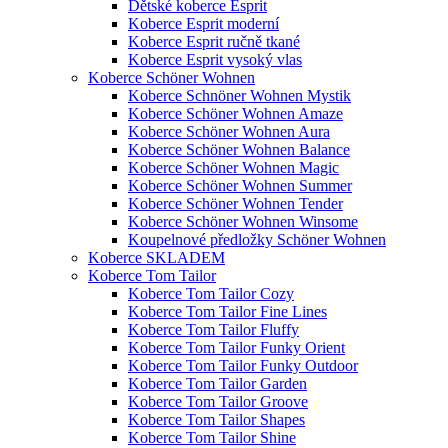
Dětské koberce Esprit
Koberce Esprit moderní
Koberce Esprit ručně tkané
Koberce Esprit vysoký vlas
Koberce Schöner Wohnen
Koberce Schnöner Wohnen Mystik
Koberce Schöner Wohnen Amaze
Koberce Schöner Wohnen Aura
Koberce Schöner Wohnen Balance
Koberce Schöner Wohnen Magic
Koberce Schöner Wohnen Summer
Koberce Schöner Wohnen Tender
Koberce Schöner Wohnen Winsome
Koupelnové předložky Schöner Wohnen
Koberce SKLADEM
Koberce Tom Tailor
Koberce Tom Tailor Cozy
Koberce Tom Tailor Fine Lines
Koberce Tom Tailor Fluffy
Koberce Tom Tailor Funky Orient
Koberce Tom Tailor Funky Outdoor
Koberce Tom Tailor Garden
Koberce Tom Tailor Groove
Koberce Tom Tailor Shapes
Koberce Tom Tailor Shine