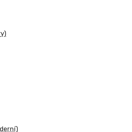
y)
derní)