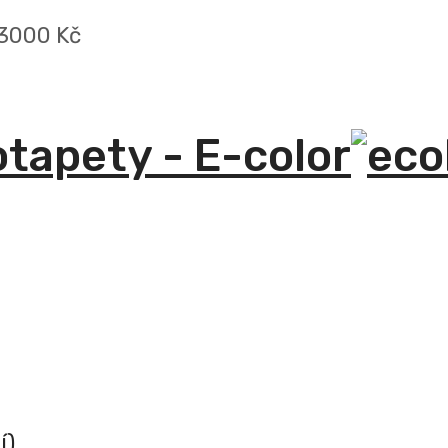
 3000 Kč
otapety - E-color
í)