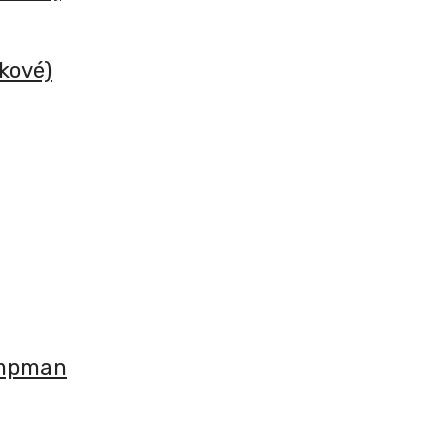
kové)
ampman