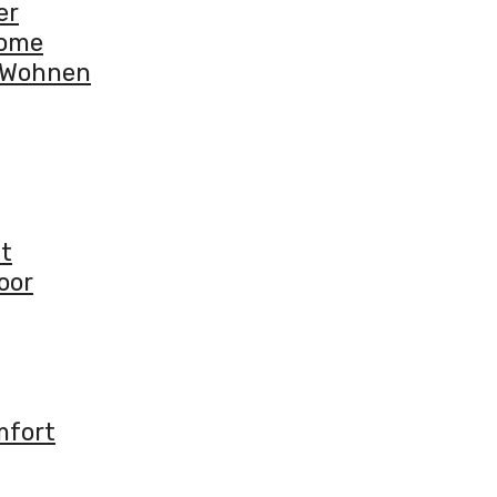
er
some
r Wohnen
nt
oor
mfort