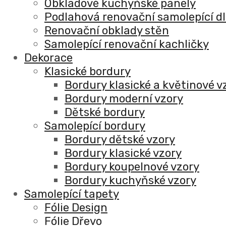
Obkladové kuchyňské panely
Podlahová renovační samolepící d
Renovační obklady stěn
Samolepící renovační kachličky
Dekorace
Klasické bordury
Bordury klasické a květinové v
Bordury moderní vzory
Dětské bordury
Samolepící bordury
Bordury dětské vzory
Bordury klasické vzory
Bordury koupelnové vzory
Bordury kuchyňské vzory
Samolepící tapety
Fólie Design
Fólie Dřevo