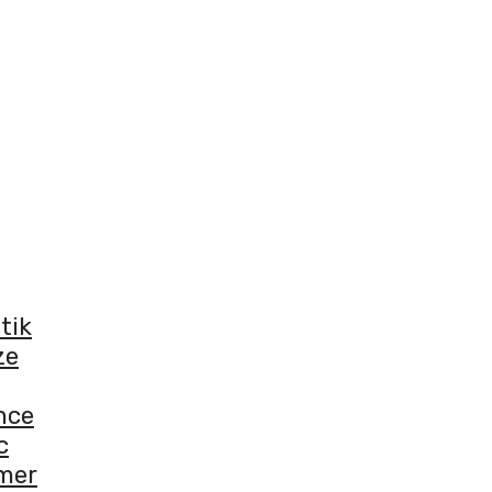
tik
ze
nce
c
mer