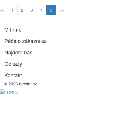
<<
1
2
3
4
5
>>
O firmě
Péče o zákazníka
Najdete nás
Odkazy
Kontakt
© 2026 e-color.cz