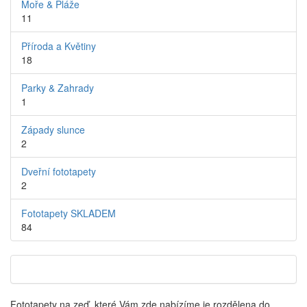
Moře & Pláže
11
Příroda a Květiny
18
Parky & Zahrady
1
Západy slunce
2
Dveřní fototapety
2
Fototapety SKLADEM
84
Fototapety na zeď, které Vám zde nabízíme je rozdělena do