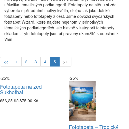
několika tématických podkategorií. Fototapety na stěnu si zde
vyberete s přírodními motivy květin, stejně tak jako dětské
fototapety nebo fototapety z cest. Jsme dovozci švýcarských
fototapet Wizard, které najdete nejenom v jednotlivých
tématických podkategoriích, ale hlavně v kategorii fototapety
skladem. Tyto fototapety jsou připraveny okamžitě k odeslání k
Vám.
<<
1
2
3
4
5
>>
-25%
-25%
Fototapeta na zeď
Sukhothai
656,25 Kč
875,00 Kč
Fototapeta – Tropický