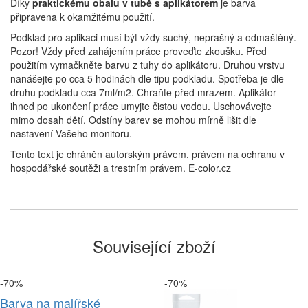
Díky
praktickému obalu v tubě s aplikátorem
je barva
připravena k okamžitému použití.
Podklad pro aplikaci musí být vždy suchý, neprašný a odmaštěný.
Pozor! Vždy před zahájením práce proveďte zkoušku. Před
použitím vymačkněte barvu z tuhy do aplikátoru. Druhou vrstvu
nanášejte po cca 5 hodinách dle tipu podkladu. Spotřeba je dle
druhu podkladu cca 7ml/m2. Chraňte před mrazem. Aplikátor
ihned po ukončení práce umyjte čistou vodou. Uschovávejte
mimo dosah dětí. Odstíny barev se mohou mírně lišit dle
nastavení Vašeho monitoru.
Tento text je chráněn autorským právem, právem na ochranu v
hospodářské soutěži a trestním právem. E-color.cz
Související zboží
-70%
-70%
Barva na malířské