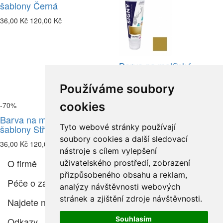
šablony Černá
36,00 Kč
120,00 Kč
Barva na malířské
šablony Zlatá
Používáme soubory
36,00 Kč
120,00 Kč
cookies
-70%
-70%
Barva na malířské
Barva na malířské
Tyto webové stránky používají
šablony Stříbrná
šablony Růže
soubory cookies a další sledovací
36,00 Kč
120,00 Kč
36,00 Kč
120,00 Kč
nástroje s cílem vylepšení
O firmě
uživatelského prostředí, zobrazení
přizpůsobeného obsahu a reklam,
Péče o zákazníka
analýzy návštěvnosti webových
stránek a zjištění zdroje návštěvnosti.
Najdete nás
Souhlasím
Odkazy